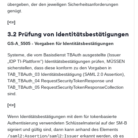
übergeben, der den
jeweiligen
Sicherheitsanforderungen
genügt.
[<=]
3.2 Prüfung von Identitätsbestätigungen
GS-A_5505 - Vorgaben für Identitätsbestätigungen
Systeme, die vom
Basisdienst
TBAuth
ausgestellte (
Issuer
„IDP TI-Plattform“) Identitätsbestätigungen prüfen, MÜSSEN
sicherstellen, dass diese konform zu den Vorgaben in
TAB
_TBAuth_0
3
Identitätsbestätigung
(SAML 2.0 Assertion)
,
TAB_TBAuth_04
RequestSecurityTokenResponse
und
TAB_TBAuth_05
RequestSecurityTokenResponseCollection
sind.
[<=]
Wenn Identitätsbestätigungen mit dem für tokenbasierte
Authentisierung verwendeten Schlüsselmaterial auf der SM-B
signiert und gültig sind, dann kann anhand des Elements
erkannt werden, ob es
/saml2:Assertion/saml2:Issuer