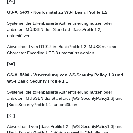
[<=]
GS-A_5499 - Konformität zu WS-I Basic Profile 1.2
Systeme, die
tokenbasierte
Authentisierung nutzen oder
anbieten, MÜSSEN den Standard
[BasicProfile1.2
]
unterstützen
.
Abweichend
von
R1012 in [BasicProfile1.2] MUSS nur
das
Character
Encoding UTF-8 unterstützt werden.
[<=]
GS-A_5500 - Verwendung von WS-Security Policy 1.3 und
WS-I Basic Security Profile 1.1
Systeme, die
tokenbasierte
Authentisierung nutzen oder
anbieten, MÜSSEN die Standards
[WS-SecurityPolicy1.3]
und
[BasicSecurityProfile1.1]
unterstützen
.
[<=]
Abweichend von [BasicProfile1.2], [WS-SecurityPolicy1.3] und
[BasicSecurityProfile1.1] dürfen ausschließlich die laut