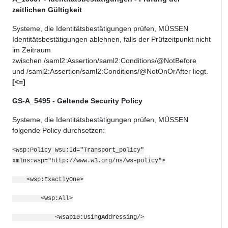
zeitlichen Gültigkeit
Systeme, die Identitätsbestätigungen prüfen, MÜSSEN
Identitätsbestätigungen ablehnen, falls der Prüfzeitpunkt nicht
im Zeitraum
zwischen /saml2:Assertion/saml2:Conditions/@NotBefore
und /saml2:Assertion/saml2:Conditions/@NotOnOrAfter liegt.
[<=]
GS-A_5495 - Geltende Security Policy
Systeme, die Identitätsbestätigungen prüfen, MÜSSEN
folgende
Policy
durchsetzen:
<wsp:Policy wsu:Id="Transport_policy"
xmlns:wsp="http://www.w3.org/ns/ws-policy">
<wsp:ExactlyOne>
<wsp:All>
<wsap10:UsingAddressing/>