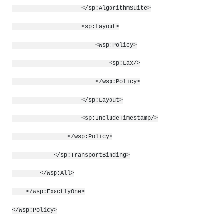
</sp:AlgorithmSuite>
<sp:Layout>
<wsp:Policy>
<sp:Lax/>
</wsp:Policy>
</sp:Layout>
<sp:IncludeTimestamp/>
</wsp:Policy>
</sp:TransportBinding>
</wsp:All>
</wsp:ExactlyOne>
</wsp:Policy>