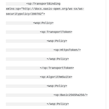
<sp:TransportBinding
xmlns:sp="http://docs.oasis-open.org/ws-sx/ws-
securitypolicy/200702">
<wsp:Policy>
<sp:TransportToken>
<wsp:Policy>
<sp:HttpsToken
/>
</wsp:Policy>
</sp:TransportToken>
<sp:AlgorithmSuite>
<wsp:Policy>
<sp:Basic256Sha256/>
</wsp:Policy>