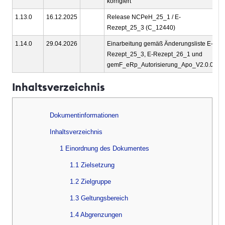
korrigiert
1.13.0
16.12.2025
Release NCPeH_25_1 / E-
g
Rezept_25_3 (C_12440)
1.14.0
29.04.2026
Einarbeitung gemäß Änderungsliste E-
g
Rezept_25_3, E-Rezept_26_1 und
gemF_eRp_Autorisierung_Apo_V2.0.0
Inhaltsverzeichnis
Dokumentinformationen
Inhaltsverzeichnis
1 Einordnung des Dokumentes
1.1 Zielsetzung
1.2 Zielgruppe
1.3 Geltungsbereich
1.4 Abgrenzungen