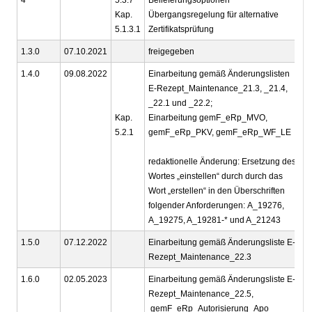
Kap.
Übergangsregelung für alternative
5.1.3.1
Zertifikatsprüfung
1.3.0
07.10.2021
freigegeben
g
1.4.0
09.08.2022
Einarbeitung gemäß Änderungslisten
g
E-Rezept_Maintenance_21.3, _21.4,
_22.1 und _22.2;
Kap.
Einarbeitung gemF_eRp_MVO,
5.2.1
gemF_eRp_PKV, gemF_eRp_WF_LE
redaktionelle Änderung: Ersetzung des
Wortes „einstellen“ durch durch das
Wort „erstellen“ in den Überschriften
folgender Anforderungen: A_19276,
A_19275, A_19281-* und A_21243
1.5.0
07.12.2022
Einarbeitung gemäß Änderungsliste E-
g
Rezept_Maintenance_22.3
1.6.0
02.05.2023
Einarbeitung gemäß Änderungsliste E-
g
Rezept_Maintenance_22.5,
gemF_eRp_Autorisierung_Apo