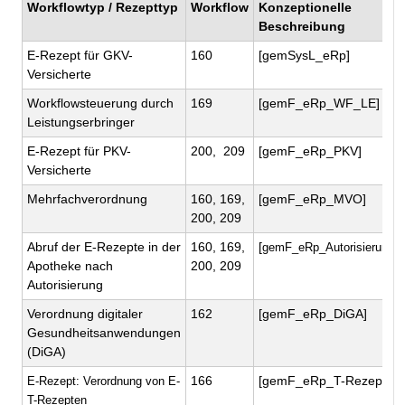
Workflowtyp / Rezepttyp
Workflow
Konzeptionelle
Beschreibung
E-Rezept für GKV-
160
[gemSysL_eRp]
Versicherte
Workflowsteuerung durch
169
[gemF_eRp_WF_LE]
Leistungserbringer
E-Rezept für PKV-
200, 209
[gemF_eRp_PKV]
Versicherte
Mehrfachverordnung
160, 169,
[gemF_eRp_MVO]
200, 209
Abruf der E-Rezepte in der
160, 169,
[
gemF_eRp_Autorisierung_
Apotheke nach
200, 209
Autorisierung
Verordnung digitaler
162
[gemF_eRp_DiGA]
Gesundheitsanwendungen
(DiGA)
166
[gemF_eRp_T-Rezept]
E-Rezept: Verordnung von E-
T-Rezepten