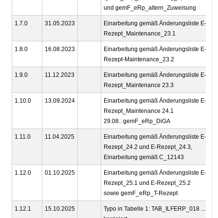
und gemF_eRp_altern_Zuweisung
1.7.0
31.05.2023
Einarbeitung gemäß Änderungsliste E-
g
Rezept_Maintenance_23.1
1.8.0
16.08.2023
Einarbeitung gemäß Änderungsliste E-
g
Rezept-Maintenance_23.2
1.9.0
11.12.2023
Einarbeitung gemäß Änderungsliste E-
g
Rezept_Maintenance 23.3
1.10.0
13.09.2024
Einarbeitung gemäß Änderungsliste E-
g
Rezept_Maintenance 24.1
29.08.: gemF_eRp_DiGA
1.11.0
11.04.2025
Einarbeitung gemäß Änderungsliste E-
g
Rezept_24.2 und E-Rezept_24.3,
Einarbeitung gemäß C_12143
1.12.0
01.10.2025
Einarbeitung gemäß Änderungsliste E-
g
Rezept_25.1 und E-Rezept_25.2
sowie gemF_eRp_T-Rezept
1.12.1
15.10.2025
Typo in Tabelle 1: TAB_ILFERP_018 ...
g