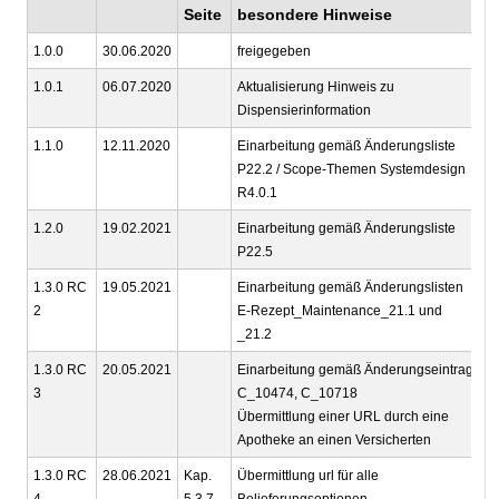
Seite
besondere Hinweise
1.0.0
30.06.2020
freigegeben
g
1.0.1
06.07.2020
Aktualisierung Hinweis zu
g
Dispensierinformation
1.1.0
12.11.2020
Einarbeitung gemäß Änderungsliste
g
P22.2 / Scope-Themen Systemdesign
R4.0.1
1.2.0
19.02.2021
Einarbeitung gemäß Änderungsliste
g
P22.5
1.3.0 RC
19.05.2021
Einarbeitung gemäß Änderungslisten
g
2
E-Rezept_Maintenance_21.1 und
_21.2
1.3.0 RC
20.05.2021
Einarbeitung gemäß Änderungseintrag
g
3
C_10474, C_10718
Übermittlung einer URL durch eine
Apotheke an einen Versicherten
1.3.0 RC
28.06.2021
Kap.
Übermittlung url für alle
g
4
5.3.7
Belieferungsoptionen