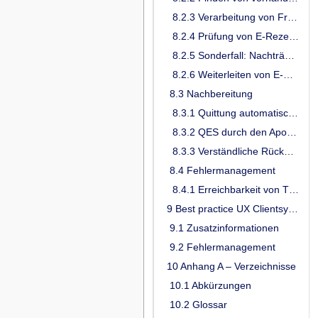
8.2.3 Verarbeitung von Freitextverordnungen
8.2.4 Prüfung von E-Rezepten
8.2.5 Sonderfall: Nachträgliches Zuordnen von E-Rezepten
8.2.6 Weiterleiten von E-Rezepten an eine andere Apotheke
8.3 Nachbereitung
8.3.1 Quittung automatisch abrufen
8.3.2 QES durch den Apotheker
8.3.3 Verständliche Rückmeldungen vom Apotheken Rechenzentrum
8.4 Fehlermanagement
8.4.1 Erreichbarkeit von TI-Komponenten
9 Best practice UX Clientsysteme Kostenträger
9.1 Zusatzinformationen
9.2 Fehlermanagement
10 Anhang A – Verzeichnisse
10.1 Abkürzungen
10.2 Glossar