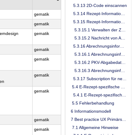
5.3.13 2D-Code einscannen
5.3.14 Rezept-Informationen von verordnenden LEI empfangen
gematik
5.3.15 Rezept-Informationen mittels Zuweisen ohne Anmelden am E-Rezept-Fachdienst empfangen
gematik
5.3.15.1 Verwalten der Zuweisungsadresse
temdesign
gematik
5.3.15.2 Nachricht von Apothekendienstleister empfangen
5.3.16 Abrechnungsinformationen
gematik
5.3.16.1 Abrechnungsinformation bereitstellen
gematik
5.3.16.2 PKV-Abgabedatensatz ändern
5.3.16.3 Abrechnungsinformation abrufen
gematik
5.3.17 Subscription für neue Communication
ten
5.4 E-Rezept-spezifische KIM-Messages
gematik
5.4.1 E-Rezept-spezifische KIM-Messages für E-Rezept-Zuweisung
5.5 Fehlerbehandlung
6 Informationsmodell
7 Best practice UX Primärsysteme für verordnende LEIs
gematik
7.1 Allgemeine Hinweise
gematik