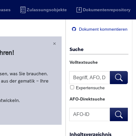
eases
Zulassungsobjekte
Dokumentenrepository
Dokument kommentieren
×
Suche
hren!
Volltextsuche
Volltextsuche
sen, was Sie brauchen.
Volltextsu
 aus der gematik – Ihre
Expertensuche
AFO-Direktsuche
ntwickeln.
AFO-Direktsuche
AFO-Direk
Inhaltsverzeichnis