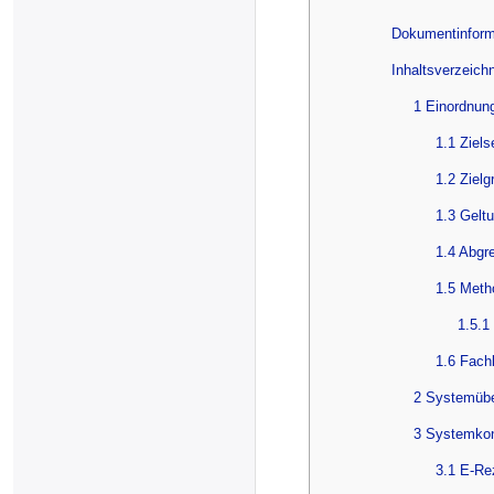
Dokumentinform
Inhaltsverzeich
1 Einordnun
1.1 Ziel
1.2 Zielg
1.3 Gelt
1.4 Abgr
1.5 Meth
1.5.1
1.6 Fach
2 Systemübe
3 Systemkon
3.1 E-Re