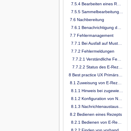
7.5.4 Bearbeiten eines Rezeptes/ Aufgabe vor der Signatur
7.5.5 Sammelbearbeitung der Aufgaben (Signieren)
7.6 Nachbereitung
7.6.1 Benachrichtigung des Patienten über Ausstellung eines Folgerezeptes
7.7 Fehlermanagement
7.7.1 Bei Ausfall auf Muster 16 zurückgreifen
7.7.2 Fehlermeldungen
7.7.2.1 Verständliche Fehlermeldungen
7.7.2.2 Status des E-Rezepts bei Versuch es zu löschen
8 Best practice UX Primärsysteme für abgebende LEIs
8.1 Zuweisung von E-Rezepten an eine Apotheke
8.1.1 Hinweis bei zugewiesenen E-Rezepten
8.1.2 Konfiguration von Nachrichten bei Zuweisung
8.1.3 Nachrichtenaustausch bei zugewiesenen Rezepten
8.2 Bedienen eines Rezepts
8.2.1 Bedienen von E-Rezepten nach Ablauf von Fristen
8.2.2 Finden von vorhandenen Vorgängen per Scan des E-Rezept-Tokens nach Zuweisung