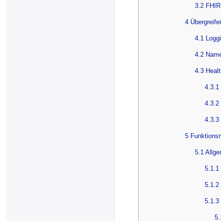
3.2 FHIR
4 Übergreif
4.1 Logg
4.2 Nam
4.3 Heal
4.3.1
4.3.2
4.3.3
5 Funktions
5.1 Allg
5.1.1
5.1.2
5.1.3
5.