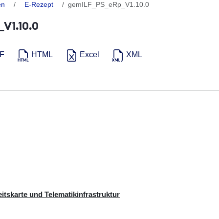
en
E-Rezept
gemILF_PS_eRp_V1.10.0
V1.10.0
F
HTML
Excel
XML
tskarte und Telematikinfrastruktur