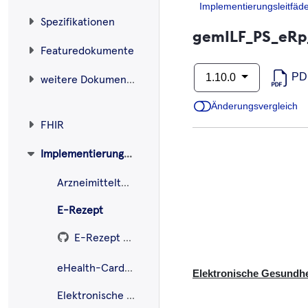
Implementierungsleitfäd
Spezifikationen
gemILF_PS_eRp_
Featuredokumente
PD
1.10.0
weitere Dokumente
Änderungsvergleich
FHIR
Implementierungsleitfäden
Arzneimitteltherapiesicherheit (AMTS)
E-Rezept
E-Rezept API
eHealth-CardLink
Elektronische Gesundhei
Elektronische Patientenakte (ePA)