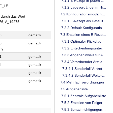
7.1.1 E-Rezept in jedem Verordnungsvorgang sichtbar
F_LE
7.1.2 Ladevorgänge im Hintergrund
7.2 Konfigurationsmöglichkeiten des Systems
h durch das Wort
7.2.1 E-Rezept als Default
276, A_19275,
7.2.2 Default Konfiguration und Vorbelegung für die Erstellung eines E-Rezeptes
7.3 Erstellen eines E-Rezepts
3
gematik
7.3.1 Optimaler Klickpfad
5,
gematik
7.3.2 Entscheidungsunterstützung: E-Rezept oder Muster 16
ng
7.3.3 Abgabehinweis für Apotheken (zus. Freitext)
1
gematik
7.3.4 Verordnender Arzt aus HBA gefüllt
2
gematik
7.3.4.1 Sonderfall Vertretungssituation
3
gematik
7.3.4.2 Sonderfall Weiterbildungsassistent
1
gematik
7.4 Mehrfachverordnungen
7.5 Aufgabenliste
7.5.1 Zentrale Aufgabenliste
7.5.2 Erstellen von Folgerezepten durch MFA
7.5.3 Benachrichtigungen in der Aufgabenliste