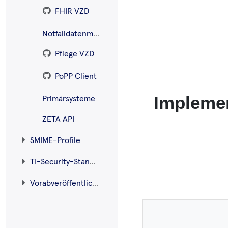
FHIR VZD
Notfalldatenmanagement (NFDM)
Pflege VZD
PoPP Client
Implemen
Primärsysteme
ZETA API
SMIME-Profile
TI-Security-Standard
Vorabveröffentlichungen