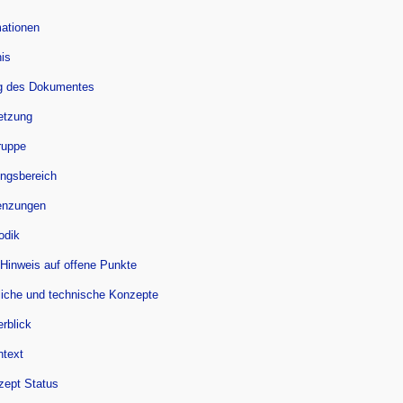
ationen
nis
g des Dokumentes
setzung
ruppe
ungsbereich
enzungen
odik
 Hinweis auf offene Punkte
liche und technische Konzepte
rblick
text
zept Status