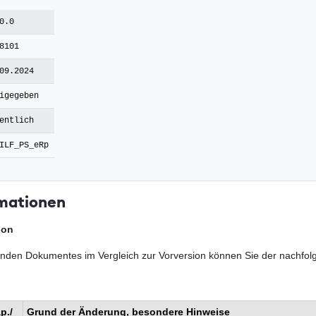
0.0
8101
09.2024
igegeben
entlich
ILF_PS_eRp
mationen
ion
nden Dokumentes im Vergleich zur Vorversion können Sie der nachfol
p./
Grund der Änderung, besondere Hinweise