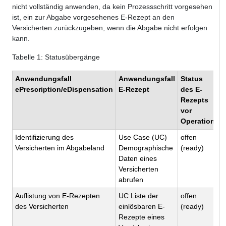
nicht vollständig anwenden, da kein Prozessschritt vorgesehen
ist, ein zur Abgabe vorgesehenes E-Rezept an den
Versicherten zurückzugeben, wenn die Abgabe nicht erfolgen
kann.
Tabelle
1
: Statusübergänge
Anwendungsfall
Anwendungsfall
Status
S
ePrescription/eDispensation
E-Rezept
des E-
E
Rezepts
n
vor
O
Operation
Identifizierung des
Use Case (UC)
offen
o
Versicherten im Abgabeland
Demographische
(ready)
(
Daten eines
Versicherten
abrufen
Auflistung von E-Rezepten
UC Liste der
offen
o
des Versicherten
einlösbaren E-
(ready)
(
Rezepte eines