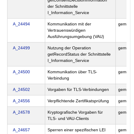
getConsentDecisionInformation
der Schnittstelle
I_Information_Service
A_24494
Kommunikation mit der
gemILF
Vertrauenswürdigen
Ausführungsumgebung (VAU)
A_24499
Nutzung der Operation
gemILF
getRecordStatus der Schnittstelle
I_Information_Service
A_24500
Kommunikation über TLS-
gemILF
Verbindung
A_24502
Vorgaben für TLS-Verbindungen
gemILF
A_24556
Verpflichtende Zertifikatsprüfung
gemILF
A_24578
Kryptografische Vorgaben für
gemILF
TLS- und VAU-Clients
A_24657
Sperren einer spezifischen LEI
gemILF