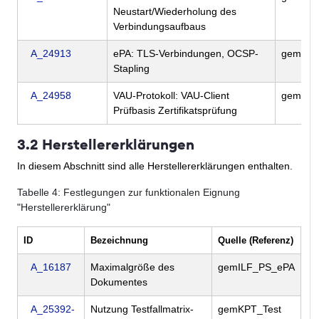
Neustart/Wiederholung des
Verbindungsaufbaus
A_24913
ePA: TLS-Verbindungen, OCSP-
gemSpe
Stapling
A_24958
VAU-Protokoll: VAU-Client
gemSpe
Prüfbasis Zertifikatsprüfung
3.2 Herstellererklärungen
In diesem Abschnitt sind alle Herstellererklärungen enthalten.
Tabelle
4
: Festlegungen zur funktionalen Eignung
"Herstellererklärung"
ID
Bezeichnung
Quelle (Referenz)
A_16187
Maximalgröße des
gemILF_PS_ePA
Dokumentes
A_25392-
Nutzung Testfallmatrix-
gemKPT_Test