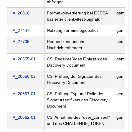
abfragen
A_26818
Formatkonvertierung bei ECDSA
gemILF
basierter clientAttest-Signatur
A_27447
Nutzung Terminologiepaket
gemILF
A_27705
Requestkennung im
gemILF
Nachrichtenheader
A_20655-01
CS: Regelmäßiges Einlesen des
gemILF
Discovery Document
A_20656-02
CS: Prüfung der Signatur des
gemILF
Discovery Document
A_20657-01
CS: Prüfung Typ und Rolle des
gemILF
Signaturzertifikats des Discovery
Document
A_20662-01
CS: Annahme des "user_consent"
gemILF
und des CHALLENGE_TOKEN