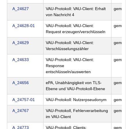
A_24627
VAU-Protokoll: VAU-Client: Erhalt
gemSpe
von Nachricht 4
A_24628-01
VAU-Protokoll: VAU-Client:
gemSpe
Request erzeugen/verschlüsseln
A_24629
VAU-Protokoll: VAU-Client:
gemSpe
Verschlüsselungszähler
A_24633
VAU-Protokoll: VAU-Client:
gemSpe
Response
entschlüsseln/auswerten
A_24656
ePA, Unabhängigkeit von TLS-
gemSpe
Ebene und VAU-Protokoll-Ebene
A_24757-01
VAU-Protokoll: Nutzerpseudonym
gemSpe
A_24767
VAU-Protokoll, Fehlerverarbeitung
gemSpe
im VAU-Client
A_24773
VAU-Protokoll: Clients:
gemSpe