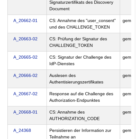
Signaturzertifikats des Discovery
Document
A_20662-01
CS: Annahme des "user_consent"
gemILF
und des CHALLENGE_TOKEN
A_20663-02
CS: Prüfung der Signatur des
gemILF
CHALLENGE_TOKEN
A_20665-02
CS: Signatur der Challenge des
gemILF
IdP-Dienstes
A_20666-02
Auslesen des
gemILF
Authentisierungszertifikates
A_20667-02
Response auf die Challenge des
gemILF
Authorization-Endpunktes
A_20668-01
CS: Annahme des
gemILF
AUTHORIZATION_CODE
A_24368
Persistieren der Information zur
gemILF
Teilnahme an