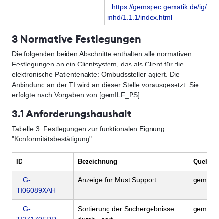
https://gemspec.gematik.de/ig/fhir
mhd/1.1.1/index.html
3 Normative Festlegungen
Die folgenden beiden Abschnitte enthalten alle normativen
Festlegungen an ein Clientsystem, das als Client für die
elektronische Patientenakte: Ombudssteller agiert. Die
Anbindung an der TI wird an dieser Stelle vorausgesetzt. Sie
erfolgte nach Vorgaben von [gemILF_PS].
3.1 Anforderungshaushalt
Tabelle
3
: Festlegungen zur funktionalen Eignung
"Konformitätsbestätigung"
ID
Bezeichnung
Quelle (
IG-
Anzeige für Must Support
gemIG_
TI06089XAH
IG-
Sortierung der Suchergebnisse
gemIG_