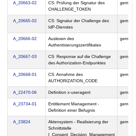
A_20663-02
CS: Prüfung der Signatur des
gemILF
CHALLENGE_TOKEN
A_20665-02
CS: Signatur der Challenge des
gemILF
IdP-Dienstes
A_20666-02
Auslesen des
gemILF
Authentisierungszertifikates
A_20667-03
CS: Response auf die Challenge
gemILF
des Authorization-Endpunktes
A_20668-01
CS: Annahme des
gemILF
AUTHORIZATION_CODE
A_22470-06
Definition x-useragent
gemSpec
A_23734-01
Entitlement Management -
gemSpec
Definition einer Befugnis
A_23824
Aktensystem - Realisierung der
gemSpec
Schnittstelle
I_Consent_Decision_Management