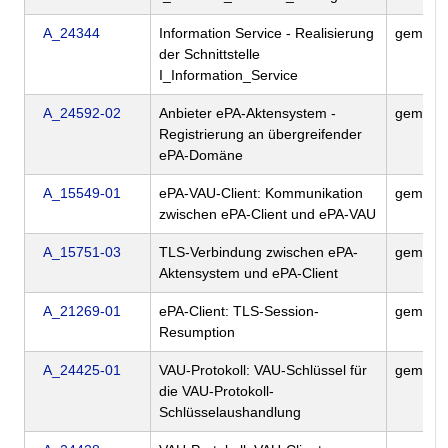
A_24344
Information Service - Realisierung
gemSpec
der Schnittstelle
I_Information_Service
A_24592-02
Anbieter ePA-Aktensystem -
gemSpec
Registrierung an übergreifender
ePA-Domäne
A_15549-01
ePA-VAU-Client: Kommunikation
gemSpe
zwischen ePA-Client und ePA-VAU
A_15751-03
TLS-Verbindung zwischen ePA-
gemSpe
Aktensystem und ePA-Client
A_21269-01
ePA-Client: TLS-Session-
gemSpe
Resumption
A_24425-01
VAU-Protokoll: VAU-Schlüssel für
gemSpe
die VAU-Protokoll-
Schlüsselaushandlung