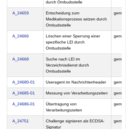
durch Ombudsstelle
A_24659
Entscheidung zum
gemILF
Medikationsprozess setzen durch
Ombudsstelle
A_24666
Löschen einer Sperrung einer
gemILF
spezifische LEI durch
Ombudsstelle
A_24668
Suche nach LEI im
gemILF
Verzeichnisdienst durch
Ombudsstelle
A_24680-01
Useragent im Nachrichtenheader
gemILF
A_24685-01
Messung von Verarbeitungszeiten
gemILF
A_24686-01
Übertragung von
gemILF
Verarbeitungszeiten
A_24751
Challenge signieren als ECDSA-
gemILF
Signatur