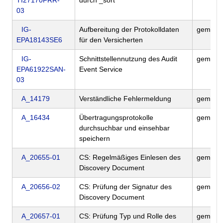
TI27170FRR-
durch _sort
03
IG-
Aufbereitung der Protokolldaten
gemIG_
EPA18143SE6
für den Versicherten
IG-
Schnittstellennutzung des Audit
gemIG_
EPA61922SAN-
Event Service
03
A_14179
Verständliche Fehlermeldung
gemILF
A_16434
Übertragungsprotokolle
gemILF
durchsuchbar und einsehbar
speichern
A_20655-01
CS: Regelmäßiges Einlesen des
gemILF
Discovery Document
A_20656-02
CS: Prüfung der Signatur des
gemILF
Discovery Document
A_20657-01
CS: Prüfung Typ und Rolle des
gemILF