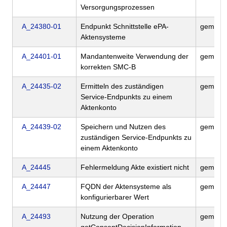
Versorgungsprozessen
A_24380-01
Endpunkt Schnittstelle ePA-
gemILF
Aktensysteme
A_24401-01
Mandantenweite Verwendung der
gemILF
korrekten SMC-B
A_24435-02
Ermitteln des zuständigen
gemILF
Service-Endpunkts zu einem
Aktenkonto
A_24439-02
Speichern und Nutzen des
gemILF
zuständigen Service-Endpunkts zu
einem Aktenkonto
A_24445
Fehlermeldung Akte existiert nicht
gemILF
A_24447
FQDN der Aktensysteme als
gemILF
konfigurierbarer Wert
A_24493
Nutzung der Operation
gemILF