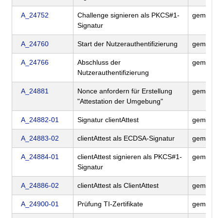
A_24752
Challenge signieren als PKCS#1-
gemILF
Signatur
A_24760
Start der Nutzerauthentifizierung
gemILF
A_24766
Abschluss der
gemILF
Nutzerauthentifizierung
A_24881
Nonce anfordern für Erstellung
gemILF
"Attestation der Umgebung"
A_24882-01
Signatur clientAttest
gemILF
A_24883-02
clientAttest als ECDSA-Signatur
gemILF
A_24884-01
clientAttest signieren als PKCS#1-
gemILF
Signatur
A_24886-02
clientAttest als ClientAttest
gemILF
A_24900-01
Prüfung TI-Zertifikate
gemILF