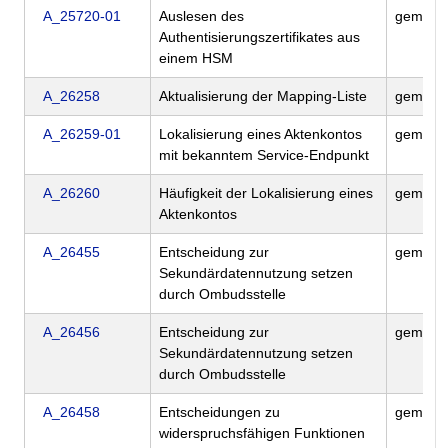
A_25720-01
Auslesen des
gemILF
Authentisierungszertifikates aus
einem HSM
A_26258
Aktualisierung der Mapping-Liste
gemILF
A_26259-01
Lokalisierung eines Aktenkontos
gemILF
mit bekanntem Service-Endpunkt
A_26260
Häufigkeit der Lokalisierung eines
gemILF
Aktenkontos
A_26455
Entscheidung zur
gemILF
Sekundärdatennutzung setzen
durch Ombudsstelle
A_26456
Entscheidung zur
gemILF
Sekundärdatennutzung setzen
durch Ombudsstelle
A_26458
Entscheidungen zu
gemILF
widerspruchsfähigen Funktionen