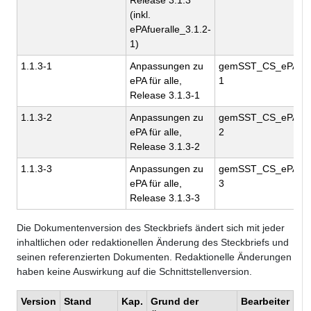
Release 3.1.3
(inkl.
ePAfueralle_3.1.2-
1)
1.1.3-1
Anpassungen zu
gemSST_CS_ePA_Omb
ePA für alle,
1
Release 3.1.3-1
1.1.3-2
Anpassungen zu
gemSST_CS_ePA_Omb
ePA für alle,
2
Release 3.1.3-2
1.1.3-3
Anpassungen zu
gemSST_CS_ePA_Omb
ePA für alle,
3
Release 3.1.3-3
Die Dokumentenversion des Steckbriefs ändert sich mit jeder
inhaltlichen oder redaktionellen Änderung des Steckbriefs und
seinen referenzierten Dokumenten. Redaktionelle Änderungen
haben keine Auswirkung auf die Schnittstellenversion.
Version
Stand
Kap.
Grund der
Bearbeiter