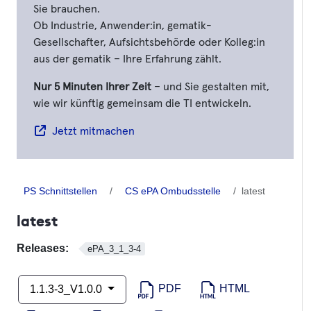
Sie brauchen.
Ob Industrie, Anwender:in, gematik-
Gesellschafter, Aufsichtsbehörde oder Kolleg:in
aus der gematik – Ihre Erfahrung zählt.
Nur 5 Minuten Ihrer Zeit
– und Sie gestalten mit,
wie wir künftig gemeinsam die TI entwickeln.
Jetzt mitmachen
PS Schnittstellen
CS ePA Ombudsstelle
latest
latest
Releases:
ePA_3_1_3-4
PDF
HTML
1.1.3-3_V1.0.0