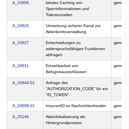
A_24906
lokales Caching von
gemILF
Sperrinformationen und
Toleranzzeiten
A_24926
Umsetzung sicherer Kanal zur
gemILF
Aktenkontoverwaltung
A_24927
Entscheidungen zu
gemILF
widerspruchsfähigen Funktionen
abfragen
A_24931
Einsehbarkeit von
gemILF
Befugnisausschlüssen
A_24944-01
Anfrage des
gemILF
"AUTHORIZATION_CODE" für ein
"ID_TOKEN"
A_24998-01
InsurantID im Nachrichtenheader
gemILF
A_25146
Aktenlokalisierung als
gemILF
Hintergrundprozess