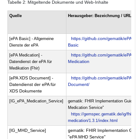
Tabelle
2
: Mitgeltende Dokumente und Web-Inhalte
Quelle
Herausgeber: Bezeichnung / URL
https://github.com/gematik/ePA-
[ePA Basic] - Allgemeine
Basic
Dienste der ePA
https://github.com/gematik/ePA-
[ePA Medication] -
Medication
Datendienst der ePA für
Medikation (Fhir)
[ePA XDS Document] -
https://github.com/gematik/ePA-X
Datendienst der ePA für
Document/
XDS Dokumente
[IG_ePA_Medication_Service]
gematik: FHIR Implementation Guide "
Medication Service"
https://gemspec.gematik.de/ig/fhir/ep
medication/1.3.1/index.html
[IG_MHD_Service]
gematik: FHIR Implementation Guid
"ePA MHD Service"