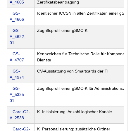
A_4605
Zertifikatsbeantragung
GS-
Identischer ICCSN in allen Zertifikaten einer gSM
A_4606
GS-
Zugriffsprofil einer gSMC-K
A_4622-
01
GS-
Kennzeichen für Technische Rolle für Komponent
A_4707
Dienste
GS-
CV-Ausstattung von Smartcards der TI
A_4974
GS-
Zugriffsprofil einer gSMC-K für Administrationszwe
A_5335-
01
Card-G2-
K_Initialsierung: Anzahl logischer Kanäle
A_2538
Card-G2-
K_Personalisierung: zusätzliche Ordner