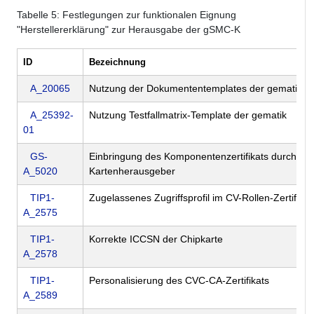
Tabelle
5
: Festlegungen zur funktionalen Eignung
"Herstellererklärung" zur Herausgabe der gSMC-K
ID
Bezeichnung
A_20065
Nutzung der Dokumententemplates der gematik
A_25392-
Nutzung Testfallmatrix-Template der gematik
01
GS-
Einbringung des Komponentenzertifikats durch de
A_5020
Kartenherausgeber
TIP1-
Zugelassenes Zugriffsprofil im CV-Rollen-Zertifikat
A_2575
TIP1-
Korrekte ICCSN der Chipkarte
A_2578
TIP1-
Personalisierung des CVC-CA-Zertifikats
A_2589