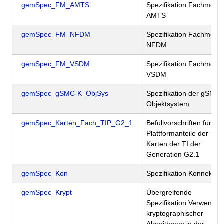
gemSpec_FM_AMTS
Spezifikation Fachmodul
AMTS
gemSpec_FM_NFDM
Spezifikation Fachmodul
NFDM
gemSpec_FM_VSDM
Spezifikation Fachmodul
VSDM
gemSpec_gSMC-K_ObjSys
Spezifikation der gSMC
Objektsystem
gemSpec_Karten_Fach_TIP_G2_1
Befüllvorschriften für die
Plattformanteile der
Karten der TI der
Generation G2.1
gemSpec_Kon
Spezifikation Konnektor
gemSpec_Krypt
Übergreifende
Spezifikation Verwendu
kryptographischer