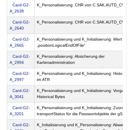
Card-G2-
K_Personalisierung: CHR von C.SAK.AUTD_CVC.
A_2638
Card-G2-
K_Personalisierung: CHR von C.SAK.AUTD_CVC.
A_2640
Card-G2-
K_Personalisierung und K_Initialisierung: Wert von
A_2665
„positionLogicalEndOfFile“
Card-G2-
K_Personalisierung: Absicherung der
A_2994
Kartenadministration
Card-G2-
K_Personalisierung und K_Initialisierung: Historica
A_2997
im ATR
Card-G2-
K_Personalisierung und K_Initialisierung: Vorgaben
A_3041
Historical Bytes
Card-G2-
K_Personalisierung und K_Initialisierung: Zuordnu
A_3201
transportStatus für die Passwortobjekte der gSMC
Card-G2-
K_Initialisierung und K_Personalisierung: Abweich