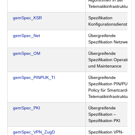
Algorithmen in der
Telematikinfrastruktur
gemSpec_KSR
Spezifikation
Konfigurationsdienst
gemSpec_Net
Übergreifende
Spezifikation Netzwerk
gemSpec_OM
Übergreifende
Spezifikation Operations
und Maintenance
gemSpec_PINPUK_TI
Übergreifende
Spezifikation PIN/PUK-
Policy für Smartcards de
Telematikinfrastruktur
gemSpec_PKI
Übergreifende
Spezifikation –
Spezifikation PKI
gemSpec_VPN_ZugD
Spezifikation VPN-