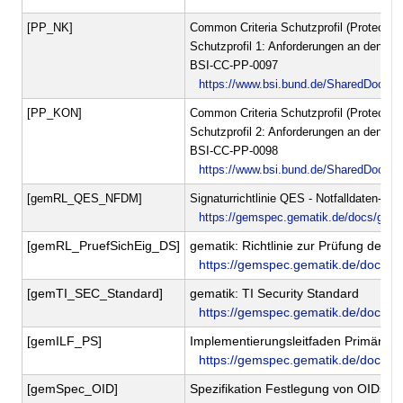
[PP_NK]
Common Criteria Schutzprofil (Protection 
Schutzprofil 1: Anforderungen an den Ne
BSI-CC-PP-0097
https://www.bsi.bund.de/SharedDocs/Z
[PP_KON]
Common Criteria Schutzprofil (Protection 
Schutzprofil 2: Anforderungen an den Ko
BSI-CC-PP-0098
https://www.bsi.bund.de/SharedDocs/
[gemRL_QES_NFDM]
Signaturrichtlinie QES - Notfalldaten-
https://gemspec.gematik.de/docs
[gemRL_PruefSichEig_DS]
gematik: Richtlinie zur Prüfung der S
https://gemspec.gematik.de/docs/
[gemTI_SEC_Standard]
gematik: TI Security Standard
https://gemspec.gematik.de/docs
[gemILF_PS]
Implementierungsleitfaden Primärsyst
https://gemspec.gematik.de/docs/g
[gemSpec_OID]
Spezifikation Festlegung von OIDs