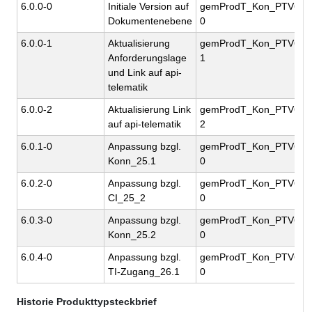
6.0.0-0
Initiale Version auf
gemProdT_Kon_PTV6.0.
Dokumentenebene
0
6.0.0-1
Aktualisierung
gemProdT_Kon_PTV6.0.
Anforderungslage
1
und Link auf api-
telematik
6.0.0-2
Aktualisierung Link
gemProdT_Kon_PTV6.0.
auf api-telematik
2
6.0.1-0
Anpassung bzgl.
gemProdT_Kon_PTV6.0.
Konn_25.1
0
6.0.2-0
Anpassung bzgl.
gemProdT_Kon_PTV6.0.
CI_25_2
0
6.0.3-0
Anpassung bzgl.
gemProdT_Kon_PTV6.0.
Konn_25.2
0
6.0.4-0
Anpassung bzgl.
gemProdT_Kon_PTV6.0.
TI-Zugang_26.1
0
Historie Produkttypsteckbrief