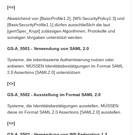
[<=]
Abweichend von [BasicProfile1.2], [WS-SecurityPolicy1.3] und
[BasicSecurityProfile1.1] dürfen ausschließlich die laut
[gemSpec_Krypt] zulässigen Algorithmen, Protokolle und
sonstigen Vorgaben unterstützt werden.
GS-A_5501 - Verwendung von SAML 2.0
Systeme, die
tokenbasierte
Authentisierung nutzen oder
anbieten, MÜSSEN
Identitätsbestätigungen im Format SAML
2.0
Assertions
[SAML2.0]
unterstützen
.
[<=]
GS-A_5502 - Ausstellung im Format SAML 2.0
Systeme, die
Identitätsbestätigungen
ausstellen, MÜSSEN
diese
im Format SAML 2.0
Assertions
[SAML2.0]
ausstellen
.
[<=]
GS-A_5503 - Verwendung von WS-Federation 1.2