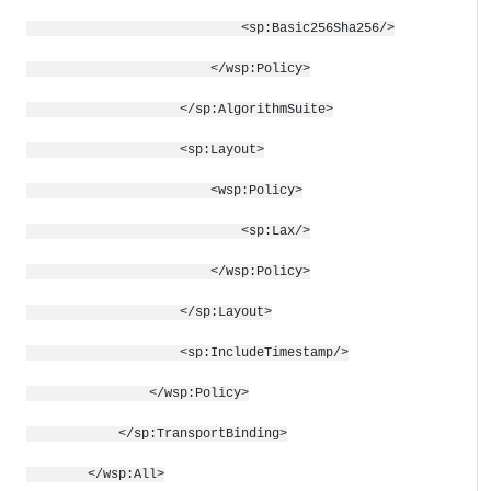
<sp:Basic256Sha256/>
</wsp:Policy>
</sp:AlgorithmSuite>
<sp:Layout>
<wsp:Policy>
<sp:Lax/>
</wsp:Policy>
</sp:Layout>
<sp:IncludeTimestamp/>
</wsp:Policy>
</sp:TransportBinding>
</wsp:All>