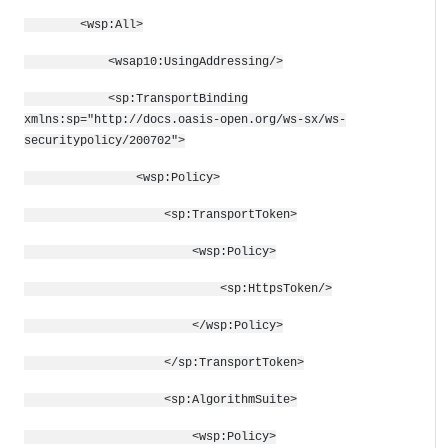
<wsp:All>
<wsap10:UsingAddressing/>
<sp:TransportBinding
xmlns:sp="http://docs.oasis-open.org/ws-sx/ws-
securitypolicy/200702">
<wsp:Policy>
<sp:TransportToken>
<wsp:Policy>
<sp:HttpsToken
/>
</wsp:Policy>
</sp:TransportToken>
<sp:AlgorithmSuite>
<wsp:Policy>