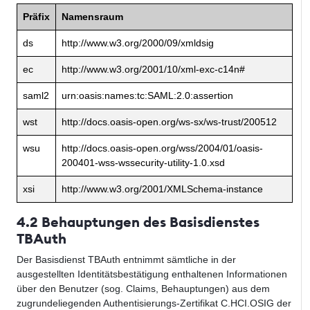
Präfix
Namensraum
ds
http://www.w3.org/2000/09/xmldsig
ec
http://www.w3.org/2001/10/xml-exc-c14n#
saml2
urn:oasis:names:tc:SAML:2.0:assertion
wst
http://docs.oasis-open.org/ws-sx/ws-trust/200512
wsu
http://docs.oasis-open.org/wss/2004/01/oasis-
200401-wss-wssecurity-utility-1.0.xsd
xsi
http://www.w3.org/2001/XMLSchema-instance
4.2 Behauptungen des Basisdienstes
TBAuth
Der Basisdienst TBAuth entnimmt sämtliche in der
ausgestellten Identitätsbestätigung enthaltenen Informationen
über den Benutzer (sog. Claims, Behauptungen) aus dem
zugrundeliegenden Authentisierungs-Zertifikat C.HCI.OSIG der