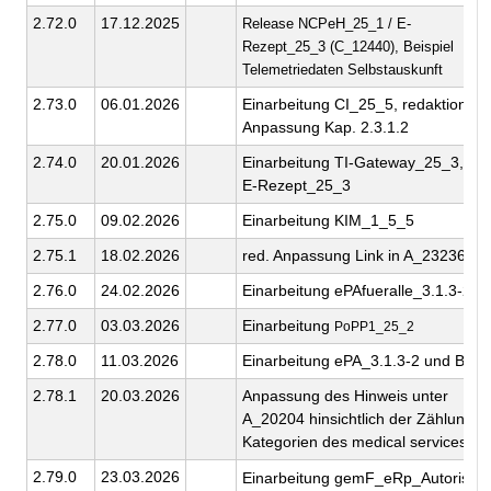
2.72.0
17.12.2025
Release NCPeH_25_1 / E-
Rezept_25_3 (C_12440), Beispiel
Telemetriedaten Selbstauskunft
2.73.0
06.01.2026
Einarbeitung CI_25_5, redaktionelle
Anpassung Kap. 2.3.1.2
2.74.0
20.01.2026
Einarbeitung TI-Gateway_25_3, H
E-Rezept_25_3
2.75.0
09.02.2026
Einarbeitung KIM_1_5_5
2.75.1
18.02.2026
red. Anpassung Link in A_23236-06
2.76.0
24.02.2026
Einarbeitung ePAfueralle_3.1.3-2
2.77.0
03.03.2026
Einarbeitung
PoPP1_25_2
2.78.0
11.03.2026
Einarbeitung ePA_3.1.3-2 und Betr
2.78.1
20.03.2026
Anpassung des Hinweis unter
A_20204 hinsichtlich der Zählung v
Kategorien des medical services
2.79.0
23.03.2026
Einarbeitung gemF_eRp_Autorisie