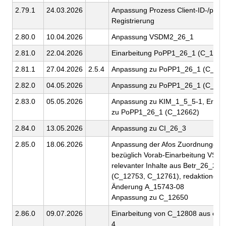
2.79.1
24.03.2026
Anpassung Prozess Client-ID-/produ
Registrierung
2.80.0
10.04.2026
Anpassung VSDM2_26_1
2.81.0
22.04.2026
Einarbeitung PoPP1_26_1 (C_1266
2.81.1
27.04.2026
2.5.4
Anpassung zu PoPP1_26_1 (C_126
2.82.0
04.05.2026
Anpassung zu PoPP1_26_1 (C_126
2.83.0
05.05.2026
Anpassung zu KIM_1_5_5-1, Ergä
zu PoPP1_26_1 (C_12662)
2.84.0
13.05.2026
Anpassung zu CI_26_3
2.85.0
18.06.2026
Anpassung der Afos Zuordnungen
bezüglich Vorab-Einarbeitung VSD
relevanter Inhalte aus Betr_26_2
(C_12753, C_12761), redaktionelle
Änderung A_15743-08
Anpassung zu C_12650
2.86.0
09.07.2026
Einarbeitung von C_12808 aus ePA
4