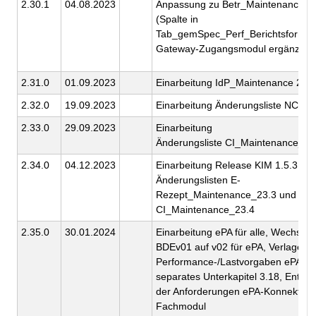
2.30.1
04.08.2023
Anpassung zu Betr_Maintenance_2
(Spalte in
Tab_gemSpec_Perf_Berichtsformat
Gateway-Zugangsmodul ergänzt)
2.31.0
01.09.2023
Einarbeitung IdP_Maintenance 23.
2.32.0
19.09.2023
Einarbeitung Änderungsliste NCPe
2.33.0
29.09.2023
Einarbeitung
Änderungsliste CI_Maintenance_23
2.34.0
04.12.2023
Einarbeitung Release KIM 1.5.3 un
Änderungslisten E-
Rezept_Maintenance_23.3 und
CI_Maintenance_23.4
2.35.0
30.01.2024
Einarbeitung ePA für alle, Wechsel 
BDEv01 auf v02 für ePA, Verlageru
Performance-/Lastvorgaben ePA in
separates Unterkapitel 3.18, Entfer
der Anforderungen ePA-Konnektor-
Fachmodul