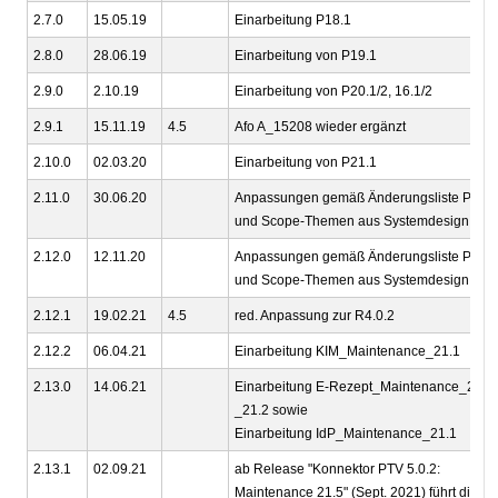
2.7.0
15.05.19
Einarbeitung P18.1
2.8.0
28.06.19
Einarbeitung von P19.1
2.9.0
2.10.19
Einarbeitung von P20.1/2, 16.1/2
2.9.1
15.11.19
4.5
Afo A_15208 wieder ergänzt
2.10.0
02.03.20
Einarbeitung von P21.1
2.11.0
30.06.20
Anpassungen gemäß Änderungsliste P22.1
und Scope-Themen aus Systemdesign R4.
2.12.0
12.11.20
Anpassungen gemäß Änderungsliste P22.2
und Scope-Themen aus Systemdesign R4.
2.12.1
19.02.21
4.5
red. Anpassung zur R4.0.2
2.12.2
06.04.21
Einarbeitung KIM_Maintenance_21.1
2.13.0
14.06.21
Einarbeitung E-Rezept_Maintenance_21.1
_21.2 sowie
Einarbeitung IdP_Maintenance_21.1
2.13.1
02.09.21
ab Release "Konnektor PTV 5.0.2:
Maintenance 21.5" (Sept. 2021) führt die