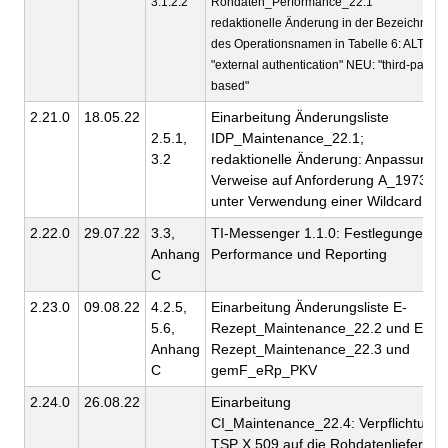
3.1.2.2
Rohdaten_Performance_22.1
redaktionelle Änderung in der Bezeichnung
des Operationsnamen in Tabelle 6: ALT:
"external authentication" NEU: "third-party-
based"
2.21.0
18.05.22
Einarbeitung Änderungsliste
2.5.1,
IDP_Maintenance_22.1;
3.2
redaktionelle Änderung: Anpassung d
Verweise auf Anforderung A_19733-x
unter Verwendung einer Wildcard: -*
2.22.0
29.07.22
3.3,
TI-Messenger 1.1.0: Festlegungen z
Anhang
Performance und Reporting
C
2.23.0
09.08.22
4.2.5,
Einarbeitung Änderungsliste E-
5.6,
Rezept_Maintenance_22.2 und E-
Anhang
Rezept_Maintenance_22.3 und
C
gemF_eRp_PKV
2.24.0
26.08.22
Einarbeitung
CI_Maintenance_22.4: Verpflichtung 
TSP X.509 auf die Rohdatenlieferung