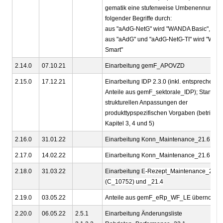
gematik eine stufenweise Umbenennung
folgender Begriffe durch:
aus "aAdG-NetG" wird "WANDA Basic",
aus "aAdG" und "aAdG-NetG-TI" wird "WA
Smart"
2.14.0
07.10.21
Einarbeitung gemF_APOVZD
2.15.0
17.12.21
Einarbeitung IDP 2.3.0 (inkl. entsprechende
Anteile aus gemF_sektorale_IDP); Start der
strukturellen Anpassungen der
produkttypspezifischen Vorgaben (betrifft
Kapitel 3, 4 und 5)
2.16.0
31.01.22
Einarbeitung Konn_Maintenance_21.6
2.17.0
14.02.22
Einarbeitung Konn_Maintenance_21.6
2.18.0
31.03.22
Einarbeitung
E-Rezept_Maintenance_21.3
(C_10752) und _21.4
2.19.0
03.05.22
Anteile aus gemF_eRp_WF_LE übernomm
2.20.0
06.05.22
2.5.1
Einarbeitung Änderungsliste