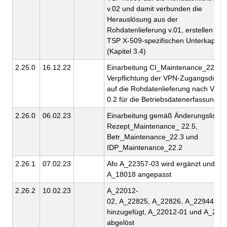
v.02 und damit verbunden die
Herauslösung aus der
Rohdatenlieferung v.01, erstellen ein
TSP X-509-spezifischen Unterkapitel
(Kapitel 3.4)
2.25.0
16.12.22
Einarbeitung CI_Maintenance_22.6:
Verpflichtung der VPN-Zugangsdiens
auf die Rohdatenlieferung nach Versi
0.2 für die Betriebsdatenerfassung
2.26.0
06.02.23
Einarbeitung gemäß Änderungslisten
Rezept_Maintenance_ 22.5,
Betr_Maintenance_22.3 und
IDP_Maintenance_22.2
2.26.1
07.02.23
Afo A_22357-03 wird ergänzt und Af
A_18018 angepasst
2.26.2
10.02.23
A_22012-
02, A_22825, A_22826, A_22944
hinzugefügt, A_22012-01 und A_222
abgelöst