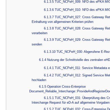
6.1.3.5 TUC_NCPeH_009: NFD des ePKA MIO t
6.1.3.6 TUC_NCPeH_010: NFD des ePKA MIO 
6.1.3.7 TUC_NCPeH_027: Cross Gateway Retr
Einhaltung von allgemeinen Kriterien prüfen
6.1.3.8 TUC_NCPeH_028: Cross Gateway Retr
verarbeiten
6.1.3.9 TUC_NCPeH_029: Cross Gateway Ret
senden
6.1.3.10 TUC_NCPeH_030: Abgerufene E-Rezep
6.1.4 Nutzung der Schnittstelle des zentralen eH
6.1.4.1 TUC_NCPeH_011: Service Metadata er
6.1.4.2 TUC_NCPeH_012: Signed Service Meta
hochladen
6.1.5 Operation Cross-Enterprise
Document_Reliable_Interchange::ProvideAndRegisterD
6.1.5.1 TUC_NCPeH_031: Überprüfung des Cro
Interchange Request für eD-A auf allgemeine Vorgaben
6.1.5.2 TUC_NCPeH_032: Cross-Enterprise Do