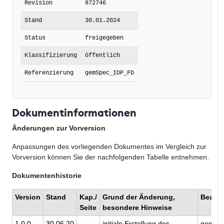
Revision
872746
Stand
30.01.2024
Status
freigegeben
Klassifizierung
öffentlich
Referenzierung
gemSpec_IDP_FD
Dokumentinformationen
Änderungen zur Vorversion
Anpassungen des vorliegenden Dokumentes im Vergleich zur
Vorversion können Sie der nachfolgenden Tabelle entnehmen.
Dokumentenhistorie
Version
Stand
Kap./
Grund der Änderung,
Bearbe
Seite
besondere Hinweise
1.0.0
30.06.20
initiale Erstellung des
gemati