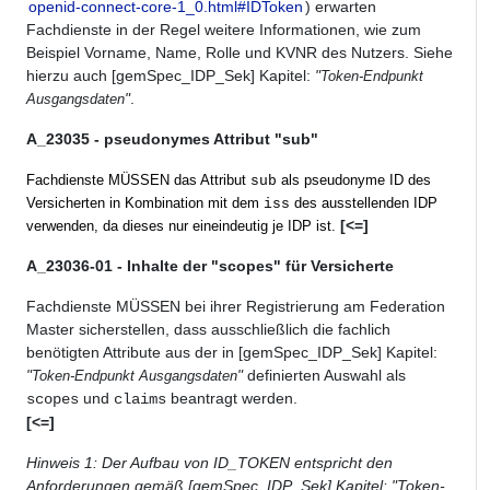
openid-connect-core-1_0.html#IDToken
) erwarten
Fachdienste in der Regel weitere Informationen, wie zum
Beispiel Vorname, Name, Rolle und KVNR des Nutzers. Siehe
hierzu auch [gemSpec_IDP_Sek] Kapitel:
"
Token-Endpunkt
"
.
Ausgangsdaten
A_23035 - pseudonymes Attribut "sub"
Fachdienste MÜSSEN das Attribut
als pseudonyme ID des
sub
Versicherten in Kombination mit dem
des ausstellenden IDP
iss
[<=]
verwenden, da dieses nur eineindeutig je IDP ist.
A_23036-01 - Inhalte der "scopes" für Versicherte
Fachdienste MÜSSEN bei ihrer Registrierung am Federation
Master sicherstellen, dass ausschließlich die fachlich
benötigten Attribute aus der in [gemSpec_IDP_Sek] Kapitel:
"
"
definierten Auswahl als
Token-Endpunkt Ausgangsdaten
und
beantragt werden.
scopes
claims
[<=]
Hinweis 1: Der Aufbau von ID_TOKEN entspricht den
Anforderungen gemäß [gemSpec_IDP_Sek] Kapitel: "Token-