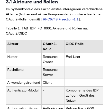
3.1 Akteure und Rollen
Im Systemkontext des Fachdienstes interagieren verschiedene
Akteure (Nutzer und aktive Komponenten) in unterschiedlichen
OAuth2-Rollen gemäß [
RFC6749 # section-1.1
].
Tabelle
1
: TAB_IDP_FD_0001 Akteure und Rollen nach
OAuth2/OIDC
Akteur
OAuth2-
OIDC Rolle
Rolle
Nutzer
Resource
End-User
Owner
Fachdienst
Resource
-
Server
Anwendungsfrontend
Client
-
Authenticator-Modul
-
Komponente des IDP
auf dem Gerät des
Nutzer
Authorization Server
Authorization
Relying Party (RP)