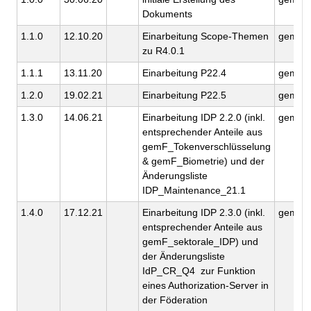
Dokuments
1.1.0
12.10.20
Einarbeitung Scope-Themen
gemati
zu R4.0.1
1.1.1
13.11.20
Einarbeitung P22.4
gemati
1.2.0
19.02.21
Einarbeitung P22.5
gemati
1.3.0
14.06.21
Einarbeitung IDP 2.2.0 (inkl.
gemati
entsprechender Anteile aus
gemF_Tokenverschlüsselung
& gemF_Biometrie) und der
Änderungsliste
IDP_Maintenance_21.1
1.4.0
17.12.21
Einarbeitung IDP 2.3.0 (inkl.
gemati
entsprechender Anteile aus
gemF_sektorale_IDP) und
der Änderungsliste
IdP_CR_Q4 zur Funktion
eines Authorization-Server in
der Föderation