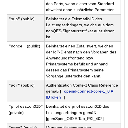
des Ports, wenn dieser vom Standard
abweicht ohne zusätzliche Parameter.
(public)
Beinhaltet die Telematik-ID des
"sub"
Leistungserbringers, welche aus dem
nonQES-Signaturzertifikat auszulesen
ist.
(public)
Beinhaltet einen Zufallswert, welchen
"nonce"
der IdP-Dienst nach den Vorgaben des
Anwendungsfrontend bzw.
Primärsystems befüllt und anhand
dessen das Primärsystem
seine
Vorgänge unterscheiden kann.
(public)
Authentication Context Class Reference
"acr"
gemäß [
openid-connect-core-1_0 #
IDToken
]
Beinhaltet die
des
"professionOID"
professionOID
(private)
Leistungserbringers gemäß
[gemSpec_OID # Tab_PKI_402].
(public)
Vorname Nachname des
"name"