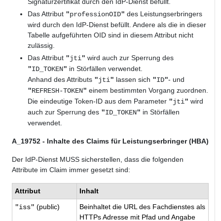
Signaturzertifikat durch den IdP-Dienst befüllt.
Das Attribut
des Leistungserbringers
"
professionOID
"
wird durch den IdP-Dienst befüllt. Andere als die in dieser
Tabelle aufgeführten OID sind in diesem Attribut nicht
zulässig.
Das Attribut
wird auch zur Sperrung des
"
jti
"
in Störfällen verwendet.
"
ID_TOKEN
"
Anhand des Attributs
lassen sich
- und
"
jti
"
"
ID
"
einem bestimmten Vorgang zuordnen.
"
REFRESH-
TOKEN
"
Die eindeutige Token-ID aus dem Parameter
wird
"
jti
"
auch zur Sperrung des
in Störfällen
"
ID_TOKEN
"
verwendet.
A_19752 - Inhalte des Claims für Leistungserbringer (HBA)
Der IdP-Dienst
MUSS
sicherstellen, dass die folgenden
Attribute im Claim immer gesetzt sind:
Attribut
Inhalt
(public)
Beinhaltet die URL des Fachdienstes als
"iss"
HTTPs
Adresse mit Pfad und Angabe