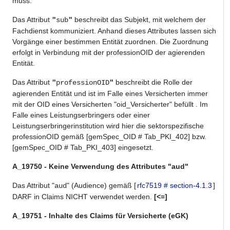
muss.
Das Attribut
beschreibt das Subjekt, mit welchem der
"
sub
"
Fachdienst kommuniziert. Anhand dieses Attributes lassen sich
Vorgänge einer bestimmen Entität zuordnen. Die Zuordnung
erfolgt in Verbindung mit der professionOID der agierenden
Entität.
Das Attribut
beschreibt die Rolle der
"
professionOID
"
agierenden Entität und ist im Falle eines Versicherten immer
mit der OID eines Versicherten "oid_Versicherter" befüllt . Im
Falle eines Leistungserbringers oder einer
Leistungserbringerinstitution wird hier die sektorspezifische
professionOID gemäß [gemSpec_OID # Tab_PKI_402] bzw.
[gemSpec_OID # Tab_PKI_403] eingesetzt.
A_19750 - Keine Verwendung des Attributes "aud"
Das Attribut "
" (Audience) gemäß
[
rfc7519 # section-4.1.3
]
aud
DARF
in Claims
NICHT
verwendet werden.
[<=]
A_19751 - Inhalte des Claims für Versicherte (eGK)