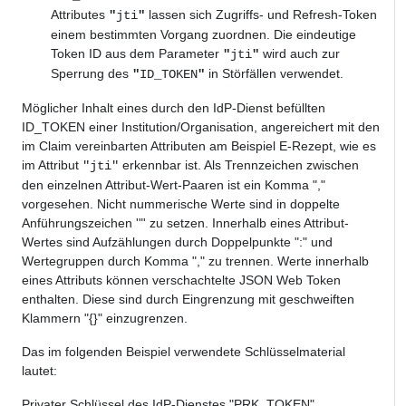
Attributes
lassen sich Zugriffs- und Refresh-Token
"
jti
"
einem bestimmten Vorgang zuordnen. Die eindeutige
Token ID aus dem Parameter
wird auch zur
"
jti
"
Sperrung des
in Störfällen verwendet.
"
ID_TOKEN
"
Möglicher Inhalt eines durch den IdP-Dienst befüllten
ID_TOKEN einer Institution/Organisation, angereichert
mit den
im Claim vereinbarten Attributen
am Beispiel E-Rezept, wie es
im Attribut
erkennbar ist. Als Trennzeichen zwischen
"jti"
den einzelnen Attribut-Wert-Paaren ist ein Komma ","
vorgesehen. Nicht nummerische Werte sind in doppelte
Anführungszeichen '"' zu setzen. Innerhalb eines Attribut-
Wertes sind Aufzählungen durch Doppelpunkte ":" und
Wertegruppen durch Komma "," zu trennen. Werte innerhalb
eines Attributs können verschachtelte JSON Web Token
enthalten. Diese sind durch Eingrenzung mit geschweiften
Klammern "{}" einzugrenzen.
Das im folgenden Beispiel verwendete Schlüsselmaterial
lautet:
Privater Schlüssel des IdP-Dienstes "PRK_TOKEN"