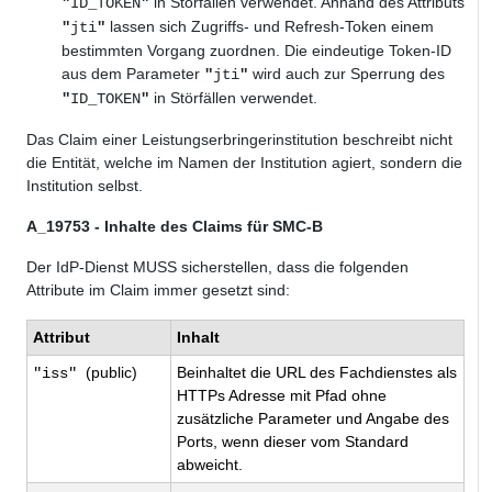
in Störfällen verwendet. Anhand des Attributs
"
ID_TOKEN
"
lassen sich Zugriffs- und Refresh-Token einem
"
jti
"
bestimmten Vorgang zuordnen. Die eindeutige Token-ID
aus dem Parameter
wird auch zur Sperrung des
"
jti
"
in Störfällen verwendet.
"
ID_TOKEN
"
Das Claim einer Leistungserbringerinstitution beschreibt nicht
die Entität, welche im Namen der Institution agiert, sondern die
Institution selbst.
A_19753 - Inhalte des Claims für SMC-B
Der
IdP-Dienst
MUSS
sicherstellen, dass die folgenden
Attribute im Claim immer gesetzt sind:
Attribut
Inhalt
(public)
Beinhaltet die URL des Fachdienstes als
"iss"
HTTPs
Adresse mit Pfad ohne
zusätzliche Parameter und Angabe des
Ports, wenn dieser vom Standard
abweicht.