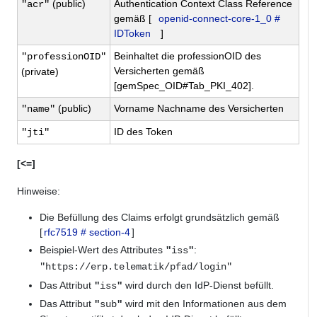
(public)
Authentication Context Class Reference
"acr"
gemäß [
openid-connect-core-1_0 #
IDToken
]
Beinhaltet die professionOID des
"professionOID"
Versicherten gemäß
(private)
[gemSpec_OID#Tab_PKI_402].
(public)
Vorname Nachname des Versicherten
"name"
ID des Token
"jti"
[<=]
Hinweise:
Die Befüllung des Claims erfolgt grundsätzlich gemäß
[
rfc7519 # section-4
]
Beispiel-Wert des Attributes
:
"
iss
"
"https://erp.telematik/pfad/login"
Das Attribut
wird durch den IdP-Dienst befüllt.
"
iss
"
Das Attribut
wird mit den Informationen aus dem
"
sub
"