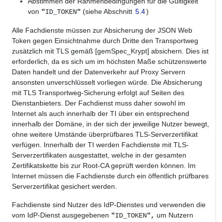
Abstimmen der Rahmenbedingungen für die Gültigkeit
von
(siehe Abschnitt
5.4
)
"
ID_TOKEN
"
Alle Fachdienste müssen zur Absicherung der JSON Web
Token gegen Einsichtnahme durch Dritte den Transportweg
zusätzlich mit TLS gemäß [gemSpec_Krypt] absichern. Dies ist
erforderlich, da es sich um im höchsten Maße schützenswerte
Daten handelt und der Datenverkehr auf Proxy Servern
ansonsten unverschlüsselt vorliegen würde. Die Absicherung
mit TLS Transportweg-Sicherung erfolgt auf Seiten des
Dienstanbieters. Der Fachdienst muss daher sowohl im
Internet als auch innerhalb der TI über ein entsprechend
innerhalb der Domäne, in der sich der jeweilige Nutzer bewegt,
ohne weitere Umstände überprüfbares TLS-Serverzertifikat
verfügen. Innerhalb der TI werden Fachdienste mit TLS-
Serverzertifikaten ausgestattet, welche in der gesamten
Zertifikatskette bis zur Root-CA geprüft werden können. Im
Internet müssen die Fachdienste durch ein öffentlich prüfbares
Serverzertifikat gesichert werden.
Fachdienste sind Nutzer des IdP-Dienstes und verwenden die
vom IdP-Dienst ausgegebenen
um Nutzern
"
ID_TOKEN
",