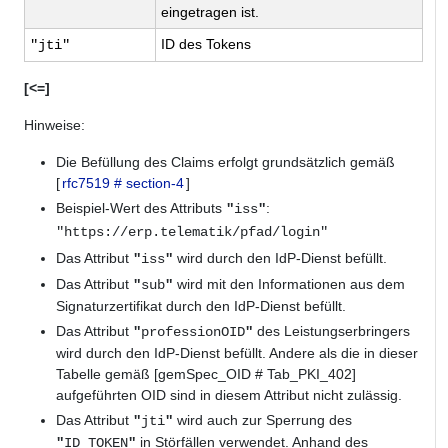
eingetragen ist.
ID des Tokens
"jti"
[<=]
Hinweise:
Die Befüllung des Claims erfolgt grundsätzlich gemäß
[
rfc7519 # section-4
]
Beispiel-Wert des Attributs
:
"
iss
"
"https://erp.telematik/pfad/login"
Das Attribut
wird durch den IdP-Dienst befüllt.
"
iss
"
Das Attribut
wird mit den Informationen aus dem
"
sub
"
Signaturzertifikat durch den IdP-Dienst befüllt.
Das Attribut
des Leistungserbringers
"
professionOID
"
wird durch den IdP-Dienst befüllt. Andere als die in dieser
Tabelle gemäß [gemSpec_OID # Tab_PKI_402]
aufgeführten OID sind in diesem Attribut nicht zulässig.
Das Attribut
wird auch zur Sperrung des
"
jti
"
in Störfällen verwendet. Anhand des
"
ID_TOKEN
"