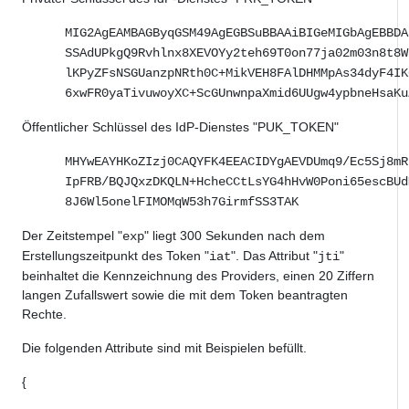
MIG2AgEAMBAGByqGSM49AgEGBSuBBAAiBIGeMIGbAgEBBDA
SSAdUPkgQ9Rvhlnx8XEVOYy2teh69T0on77ja02m03n8t8W
lKPyZFsNSGUanzpNRth0C+MikVEH8FAlDHMMpAs34dyF4IK
6xwFR0yaTivuwoyXC+ScGUnwnpaXmid6UUgw4ypbneHsaKu
Öffentlicher Schlüssel des IdP-Dienstes "PUK_TOKEN"
MHYwEAYHKoZIzj0CAQYFK4EEACIDYgAEVDUmq9/Ec5Sj8mR
IpFRB/BQJQxzDKQLN+HcheCCtLsYG4hHvW0Poni65escBUd
8J6Wl5onelFIMOMqW53h7GirmfSS3TAK
Der Zeitstempel "
" liegt 300 Sekunden nach dem
exp
Erstellungszeitpunkt des Token "
". Das Attribut "
"
iat
jti
beinhaltet die Kennzeichnung des Providers, einen 20 Ziffern
langen Zufallswert sowie die mit dem Token beantragten
Rechte.
Die folgenden Attribute sind mit Beispielen befüllt.
{