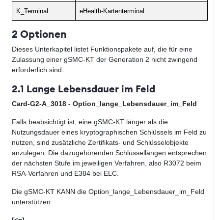
K_Terminal
eHealth-Kartenterminal
2 Optionen
Dieses Unterkapitel listet Funktionspakete auf, die für eine
Zulassung einer gSMC-KT der Generation 2 nicht zwingend
erforderlich sind.
2.1 Lange Lebensdauer im Feld
Card-G2-A_3018 - Option_lange_Lebensdauer_im_Feld
Falls beabsichtigt ist, eine gSMC-KT länger als die
Nutzungsdauer eines kry
p
togra
phischen Schlüssels im Feld zu
nutzen, sind zusätzliche Zertifikats- und Schlüsse
l
objekte
anzulegen. Die dazugehörenden Schlüssellängen entsprechen
der näch
s
ten Stufe im jeweiligen Verfahren, also R3072 beim
RSA-Verfahren und E384 bei ELC.
Die gSMC-KT KANN die
Option_lange_Lebensdauer_im_Feld
unterstützen.