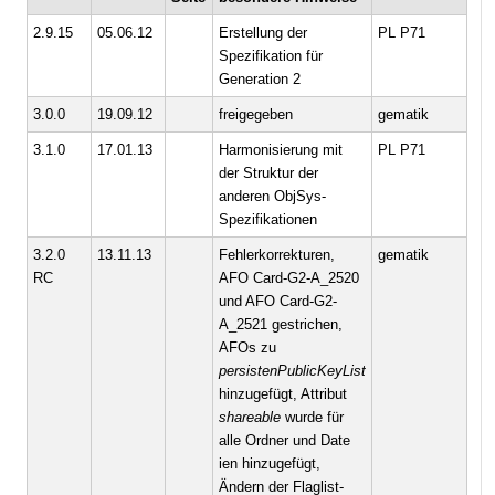
2.9.15
05.06.12
Erstellung der
PL P71
Spezifikation für
Generation 2
3.0.0
19.09.12
freigegeben
gematik
3.1.0
17.01.13
Harmonisierung mit
PL P71
der Struktur der
anderen ObjSys-
Spezifikationen
3.2.0
13.11.13
Fehlerkorrekturen,
gematik
RC
AFO Card-G2-A_2520
und AFO Card-G2-
A_2521 gestrichen,
AFOs zu
persistenPublicKeyList
hinzugefügt, Attribut
shareable
wurde für
alle Ordner und Date
ien hinzugefügt,
Ändern der Flaglist-