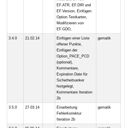
EF.ATR, EF.DIR und
EF.Version, Einfügen
Option Testkarten,
Modifizieren von
EF.GDO,
3.4.0
21.02.14
Einfügen einer Liste
gematik
offener Punkte,
Einfügen der
Option_PACE_PCD
(optional),
Kommentare,
Expiration Date für
Sicherheitsanker
festgelegt,
Kommentare Iteration
2b
3.5.0
27.03.14
Einarbeitung
gematik
Fehlerkorrektur
Iteration 2b