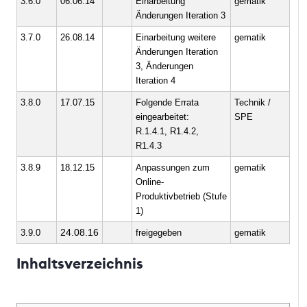
3.6.0
06.06.14
Einarbeitung
gematik
Änderungen Iteration 3
3.7.0
26.08.14
Einarbeitung weitere
gematik
Änderungen Iteration
3, Änderungen
Iteration 4
3.8.0
17.07.15
Folgende Errata
Technik /
eingearbeitet:
SPE
R.1.4.1, R1.4.2,
R1.4.3
3.8.9
18.12.15
Anpassungen zum
gematik
Online-
Produktivbetrieb (Stufe
1)
24.08.16
3.9.0
freigegeben
gematik
Inhaltsverzeichnis