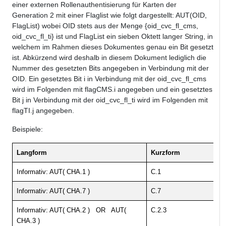
einer externen Rollenauthentisierung für Karten der
Generation 2 mit einer Flaglist wie folgt dargestellt: AUT(OID,
FlagList) wobei OID stets aus der Menge {oid_cvc_fl_cms,
oid_cvc_fl_ti} ist und FlagList ein sieben Oktett langer String, in
welchem im Rahmen dieses Dokumentes genau ein Bit gesetzt
ist. Abkürzend wird deshalb in diesem Dokument lediglich die
Nummer des gesetzten Bits angegeben in Verbindung mit der
OID. Ein gesetztes Bit i in Verbindung mit der oid_cvc_fl_cms
wird im Folgenden mit flagCMS.i angegeben und ein gesetztes
Bit j in Verbindung mit der oid_cvc_fl_ti wird im Folgenden mit
flagTI.j angegeben.
Beispiele:
Langform
Kurzform
Informativ: AUT( CHA.1 )
C.1
Informativ: AUT( CHA.7 )
C.7
Informativ: AUT( CHA.2 ) OR AUT(
C.2.3
CHA.3 )