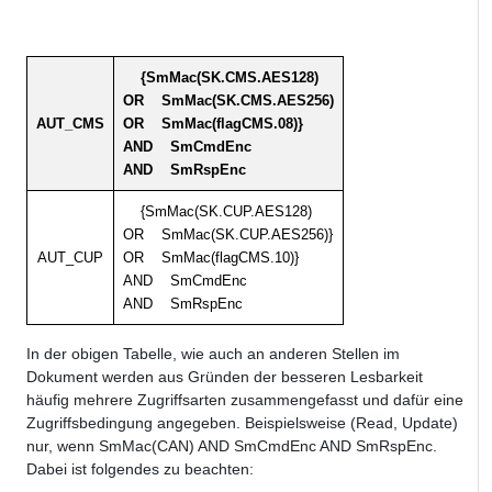
{SmMac(SK.CMS.AES128)
OR SmMac(SK.CMS.AES256)
AUT_CMS
OR SmMac(flagCMS.08)}
AND SmCmdEnc
AND SmRspEnc
{SmMac(SK.CUP.AES128)
OR SmMac(SK.CUP.AES256)}
AUT_CUP
OR SmMac(flagCMS.10)}
AND SmCmdEnc
AND SmRspEnc
In der obigen Tabelle, wie auch an anderen Stellen im
Dokument werden aus Gründen der besseren Lesbarkeit
häufig mehrere Zugriffsarten zusammengefasst und dafür eine
Zugriffsbedingung angegeben. Beispielsweise (Read, Update)
nur, wenn SmMac(CAN) AND SmCmdEnc AND SmRspEnc.
Dabei ist folgendes zu beachten: