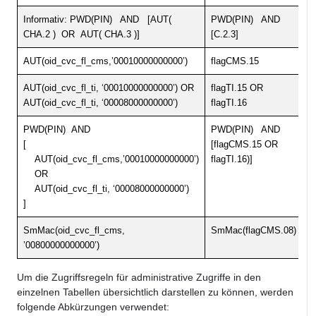
Informativ: PWD(PIN) AND [AUT(
PWD(PIN) AND
CHA.2 ) OR AUT( CHA.3 )]
[C.2.3]
AUT(oid_cvc_fl_cms,’00010000000000’)
flagCMS.15
AUT(oid_cvc_fl_ti, ‘00010000000000’) OR
flagTI.15 OR
AUT(oid_cvc_fl_ti, ‘00008000000000’)
flagTI.16
PWD(PIN) AND
PWD(PIN) AND
[
[flagCMS.15 OR
AUT(oid_cvc_fl_cms,’00010000000000’)
flagTI.16)]
OR
AUT(oid_cvc_fl_ti, ‘00008000000000’)
]
SmMac(oid_cvc_fl_cms,
SmMac(flagCMS.08)
’00800000000000’)
Um die Zugriffsregeln für administrative Zugriffe in den
einzelnen Tabellen übersichtlich darstellen zu können, werden
folgende Abkürzungen verwendet: