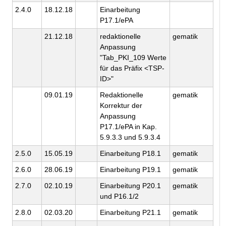
2.4.0
18.12.18
Einarbeitung
P17.1/ePA
21.12.18
redaktionelle
gematik
Anpassung
"Tab_PKI_109 Werte
für das Präfix <TSP-
ID>"
09.01.19
Redaktionelle
gematik
Korrektur der
Anpassung
P17.1/ePA in Kap.
5.9.3.3 und 5.9.3.4
2.5.0
15.05.19
Einarbeitung P18.1
gematik
2.6.0
28.06.19
Einarbeitung P19.1
gematik
2.7.0
02.10.19
Einarbeitung P20.1
gematik
und P16.1/2
2.8.0
02.03.20
Einarbeitung P21.1
gematik