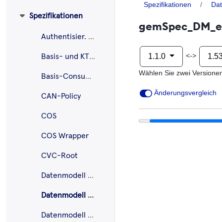
Spezifikationen
Dat
Spezifikationen
gemSpec_DM_eP
Authentisier. ePA
<->
1.1.0
1.5
Basis- und KTR-Consumer
Wählen Sie zwei Versione
Basis-Consumer
Änderungsvergleich
CAN-Policy
COS
COS Wrapper
CVC-Root
Datenmodell E-Rezept
Datenmodell ePA
Datenmodell ePA - EU-Pilot