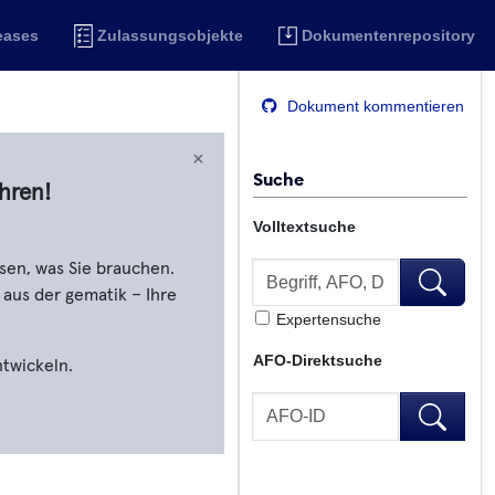
eases
Zulassungsobjekte
Dokumentenrepository
Dokument kommentieren
×
Suche
hren!
Volltextsuche
Volltextsuche
sen, was Sie brauchen.
Volltextsu
 aus der gematik – Ihre
Expertensuche
AFO-Direktsuche
ntwickeln.
AFO-Direktsuche
AFO-Direk