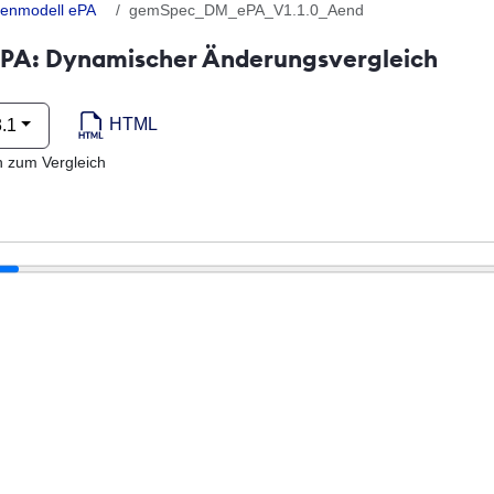
enmodell ePA
gemSpec_DM_ePA_V1.1.0_Aend
A: Dynamischer Änderungsvergleich
HTML
3.1
n zum Vergleich