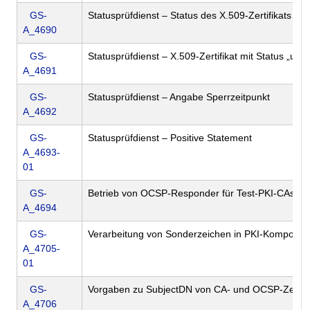
GS-
Statusprüfdienst – Status des X.509-Zertifikats
A_4690
GS-
Statusprüfdienst – X.509-Zertifikat mit Status „un
A_4691
GS-
Statusprüfdienst – Angabe Sperrzeitpunkt
A_4692
GS-
Statusprüfdienst – Positive Statement
A_4693-
01
GS-
Betrieb von OCSP-Responder für Test-PKI-CAs
A_4694
GS-
Verarbeitung von Sonderzeichen in PKI-Kompone
A_4705-
01
GS-
Vorgaben zu SubjectDN von CA- und OCSP-Zertifi
A_4706