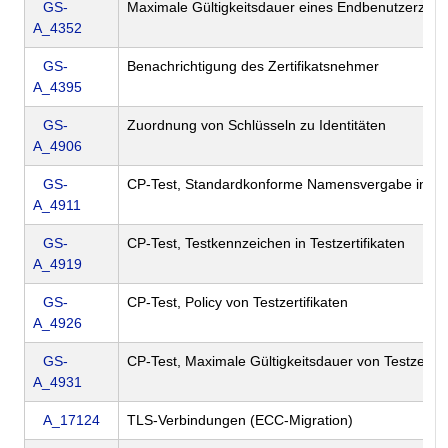
GS-
Maximale Gültigkeitsdauer eines Endbenutzerzertif
A_4352
GS-
Benachrichtigung des Zertifikatsnehmer
A_4395
GS-
Zuordnung von Schlüsseln zu Identitäten
A_4906
GS-
CP-Test, Standardkonforme Namensvergabe in Test
A_4911
GS-
CP-Test, Testkennzeichen in Testzertifikaten
A_4919
GS-
CP-Test, Policy von Testzertifikaten
A_4926
GS-
CP-Test, Maximale Gültigkeitsdauer von Testzertifi
A_4931
A_17124
TLS-Verbindungen (ECC-Migration)