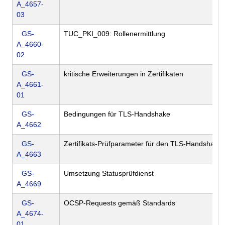
A_4657-
03
GS-
TUC_PKI_009: Rollenermittlung
A_4660-
02
GS-
kritische Erweiterungen in Zertifikaten
A_4661-
01
GS-
Bedingungen für TLS-Handshake
A_4662
GS-
Zertifikats-Prüfparameter für den TLS-Handshake
A_4663
GS-
Umsetzung Statusprüfdienst
A_4669
GS-
OCSP-Requests gemäß Standards
A_4674-
01