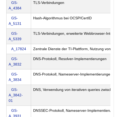
GS-
TLS-Verbindungen
A_4384
GS-
Hash-Algorithmus bei OCSP/CertID
A_5131
GS-
TLS-Verbindungen, erweiterte Webbrowser-Interope
A_5339
A_17824
Zentrale Dienste der TI-Plattform, Nutzung von IP
GS-
DNS-Protokoll, Resolver-Implementierungen
A_3832
GS-
DNS-Protokoll, Nameserver-Implementierungen
A_3834
GS-
DNS, Verwendung von iterativen queries zwische
A_3842-
01
GS-
DNSSEC-Protokoll, Nameserver-Implementierung
A_3931