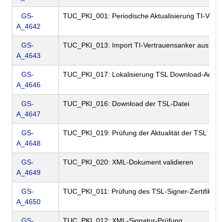
GS-
TUC_PKI_001: Periodische Aktualisierung TI-Vert
A_4642
GS-
TUC_PKI_013: Import TI-Vertrauensanker aus TS
A_4643
GS-
TUC_PKI_017: Lokalisierung TSL Download-Adre
A_4646
GS-
TUC_PKI_016: Download der TSL-Datei
A_4647
GS-
TUC_PKI_019: Prüfung der Aktualität der TSL
A_4648
GS-
TUC_PKI_020: XML-Dokument validieren
A_4649
GS-
TUC_PKI_011: Prüfung des TSL-Signer-Zertifikate
A_4650
GS-
TUC_PKI_012: XML-Signatur-Prüfung