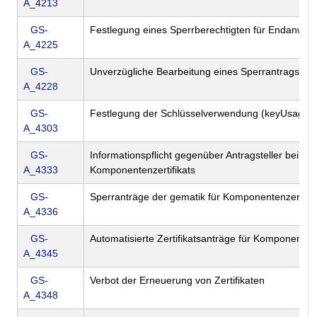
A_4213
GS-
Festlegung eines Sperrberechtigten für Endanwend
A_4225
GS-
Unverzügliche Bearbeitung eines Sperrantrags
A_4228
GS-
Festlegung der Schlüsselverwendung (keyUsage)
A_4303
GS-
Informationspflicht gegenüber Antragsteller bei Sp
A_4333
Komponentenzertifikats
GS-
Sperranträge der gematik für Komponentenzertifik
A_4336
GS-
Automatisierte Zertifikatsanträge für Komponentenz
A_4345
GS-
Verbot der Erneuerung von Zertifikaten
A_4348