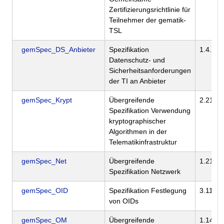
Zertifizierungsrichtlinie für
Teilnehmer der gematik-
TSL
gemSpec_DS_Anbieter
Spezifikation
1.4.0
Datenschutz- und
Sicherheitsanforderungen
der TI an Anbieter
gemSpec_Krypt
Übergreifende
2.21.0
Spezifikation Verwendung
kryptographischer
Algorithmen in der
Telematikinfrastruktur
gemSpec_Net
Übergreifende
1.21.0
Spezifikation Netzwerk
gemSpec_OID
Spezifikation Festlegung
3.11.0
von OIDs
gemSpec_OM
Übergreifende
1.14.0