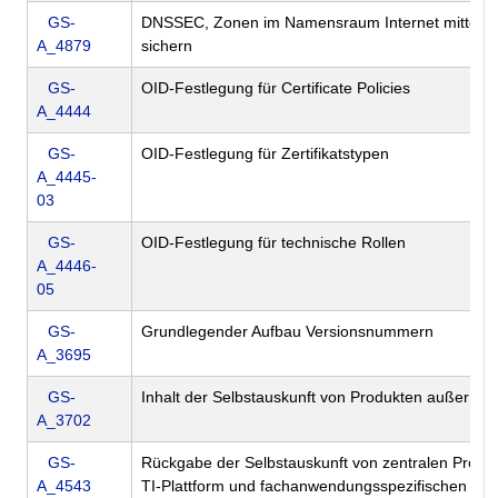
GS-
DNSSEC, Zonen im Namensraum Internet mittel
A_4879
sichern
GS-
OID-Festlegung für Certificate Policies
A_4444
GS-
OID-Festlegung für Zertifikatstypen
A_4445-
03
GS-
OID-Festlegung für technische Rollen
A_4446-
05
GS-
Grundlegender Aufbau Versionsnummern
A_3695
GS-
Inhalt der Selbstauskunft von Produkten außer Ka
A_3702
GS-
Rückgabe der Selbstauskunft von zentralen Produ
A_4543
TI-Plattform und fachanwendungsspezifischen Die