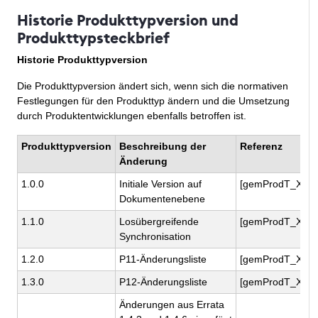
Historie Produkttypversion und
Produkttypsteckbrief
Historie Produkttypversion
Die Produkttypversion ändert sich, wenn sich die normativen
Festlegungen für den Produkttyp ändern und die Umsetzung
durch Produktentwicklungen ebenfalls betroffen ist.
Produkttypversion
Beschreibung der
Referenz
Änderung
1.0.0
Initiale Version auf
[gemProdT_X.5
Dokumentenebene
1.1.0
Losübergreifende
[gemProdT_X.5
Synchronisation
1.2.0
P11-Änderungsliste
[gemProdT_X.5
1.3.0
P12-Änderungsliste
[gemProdT_X.5
Änderungen aus Errata