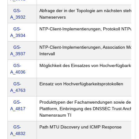
GS-
Abfrage der in der Topologie am nächsten stehen
A_3932
Nameservers
GS-
NTP-Client-Implementierungen, Protokoll NTPv4
A_3934
GS-
NTP-Client-Implementierungen, Association Mode 
A_3937
Intervall
GS-
Möglichkeit des Einsatzes von Hochverfügbarkeits
A_4036
GS-
Einsatz von Hochverfügbarkeitsprotokollen
A_4763
GS-
Produkttypen der Fachanwendungen sowie der zen
A_4817
Plattform, Einbringung des DNSSEC Trust Anchor 
Namensraum TI
GS-
Path MTU Discovery und ICMP Response
A_4832