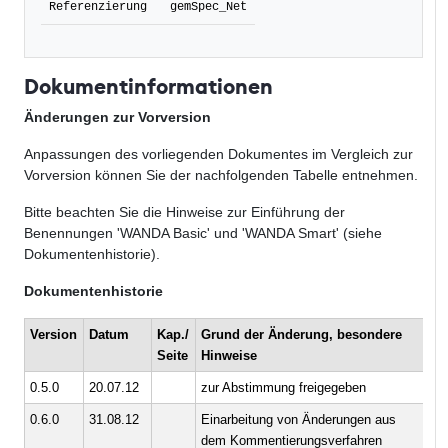
Referenzierung
gemSpec_Net
Dokumentinformationen
Änderungen zur Vorversion
Anpassungen des vorliegenden Dokumentes im Vergleich zur
Vorversion können Sie der nachfolgenden Tabelle entnehmen.
Bitte beachten Sie die Hinweise zur Einführung der
Benennungen 'WANDA Basic' und 'WANDA Smart' (siehe
Dokumentenhistorie).
Dokumentenhistorie
Version
Datum
Kap./
Grund der Änderung, besondere
Be
Seite
Hinweise
0.5.0
20.07.12
zur Abstimmung freigegeben
PL
0.6.0
31.08.12
Einarbeitung von Änderungen aus
P7
dem Kommentierungsverfahren