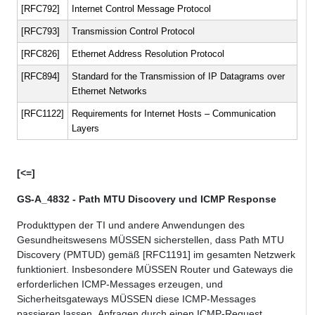
[RFC792]
Internet Control Message Protocol
[RFC793]
Transmission Control Protocol
[RFC826]
Ethernet Address Resolution Protocol
[RFC894]
Standard for the Transmission of IP Datagrams over
Ethernet Networks
[RFC1122]
Requirements for Internet Hosts – Communication
Layers
[<=]
GS-A_4832 - Path MTU Discovery und ICMP Response
Produkttypen
der TI und andere Anwendungen des
Gesundheitswesens MÜSSEN sicherstellen, dass Path MTU
Discovery (PMTUD) gemäß [RFC1191] im gesamten Netzwerk
funktioniert. Insbesondere MÜSSEN Router und Gateways die
erforderlichen ICMP-Messages erzeugen, und
Sicherheitsgateways MÜSSEN diese ICMP-Messages
passieren lassen. Anfragen durch einen ICMP-Request