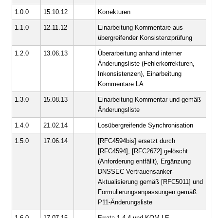
1.0.0
15.10.12
Korrekturen
ge
1.1.0
12.11.12
Einarbeitung Kommentare aus
ge
übergreifender Konsistenzprüfung
1.2.0
13.06.13
Überarbeitung anhand interner
ge
Änderungsliste (Fehlerkorrekturen,
Inkonsistenzen), Einarbeitung
Kommentare LA
1.3.0
15.08.13
Einarbeitung Kommentar und gemäß
ge
Änderungsliste
1.4.0
21.02.14
Losübergreifende Synchronisation
ge
1.5.0
17.06.14
[RFC4594bis] ersetzt durch
ge
[RFC4594], [RFC2672] gelöscht
(Anforderung entfällt), Ergänzung
DNSSEC-Vertrauensanker-
Aktualisierung gemäß [RFC5011] und
Formulierungsanpassungen gemäß
P11-Änderungsliste
1.6.0
17.07.15
Errata 1.4.4 und KOM-LE-
ge