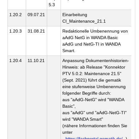
5.3
1.20.2
09.07.21
Einarbeitung
ge
CI_Maintenance_21.1
1.20.3
31.08.21
Redaktionelle Umbenennung von
ge
aAdG NetG in WANDA Basic
aAdG und NetG-TI in WANDA
Smart.
1.20.4
11.10.21
Anpassung Dokumentenhistorien-
ge
Hinweis: ab Release "Konnektor
PTV 5.0.2: Maintenance 21.5"
(Sept. 2021) führt die gematik
eine stufenweise Umbenennung
folgender Begriffe durch:
aus "aAdG-NetG" wird "WANDA
Basic",
aus "aAdG" und "aAdG-NetG-TI"
wird "WANDA Smart"
(nähere Informationen finden Sie
unter
https://fachportal.gematik.de/
)