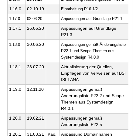
1.16.0
02.10.19
Einarbeitung P16.1/2
ge
1.17.0
02.03.20
Anpassungen auf Grundlage P21.1
ge
1.17.1
26.06.20
Anpassungen auf Grundlage
ge
P21.3
30.06.20
1.18.0
Anpassungen gemäß Änderungsliste
ge
P22.1 und Scope-Themen aus
Systemdesign R4.0.0
1.18.1
23.07.20
Aktualisierung der Quellen,
ge
Einpflegen von Verweisen auf BSI
ISI-LANA
1.19.0
12.11.20
Anpassungen gemäß
ge
Änderungsliste P22.2 und Scope-
Themen aus Systemdesign
R4.0.1
1.20.0
19.02.21
Anpassungen gemäß
ge
Änderungsliste P22.5
1.20.1
31.03.21
Kap.
Anpassung Domainnamen
ge