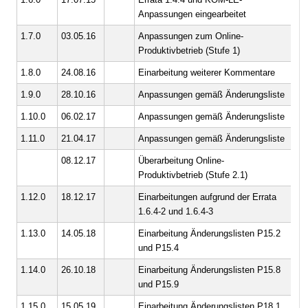
Anpassungen eingearbeitet
1.7.0
03.05.16
Anpassungen zum Online-
ge
Produktivbetrieb (Stufe 1)
1.8.0
24.08.16
Einarbeitung weiterer Kommentare
ge
1.9.0
28.10.16
Anpassungen gemäß Änderungsliste
ge
1.10.0
06.02.17
Anpassungen gemäß Änderungsliste
ge
1.11.0
21.04.17
Anpassungen gemäß Änderungsliste
ge
08.12.17
Überarbeitung Online-
ge
Produktivbetrieb (Stufe 2.1)
1.12.0
18.12.17
Einarbeitungen aufgrund der Errata
ge
1.6.4-2 und 1.6.4-3
1.13.0
14.05.18
Einarbeitung Änderungslisten P15.2
ge
und P15.4
1.14.0
26.10.18
Einarbeitung Änderungslisten P15.8
ge
und P15.9
1.15.0
15.05.19
Einarbeitung Änderungslisten P18.1
ge