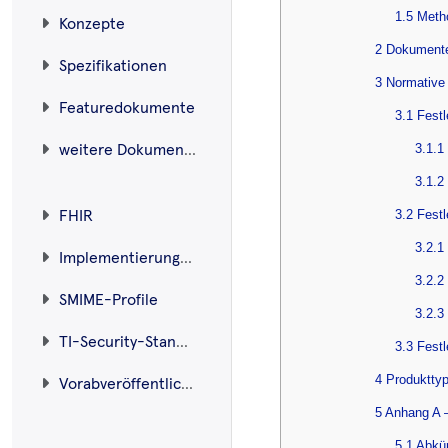
1.5 Meth
Konzepte
2 Dokument
Spezifikationen
3 Normative
Featuredokumente
3.1 Fest
3.1.1
weitere Dokumente
3.1.2
3.2 Fest
FHIR
3.2.1
Implementierungsleitfäden
3.2.2
SMIME-Profile
3.2.3
TI-Security-Standard
3.3 Fest
4 Produktty
Vorabveröffentlichungen
5 Anhang A 
5.1 Abkü