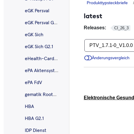
Produkttypsteckbriefe
eGK Persval
latest
eGK Persval G2.1
Releases:
CI_26_3
eGK Sich
PTV_1.7.1-0_V1.0.0
eGK Sich G2.1
Änderungsvergleich
eHealth-CardLink
ePA Aktensystem
ePA FdV
gematik Root-CA
Elektronische Gesundh
HBA
HBA G2.1
IDP Dienst