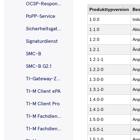
OCSP-Responder-Proxy
Produkttypversion
Bes
PoPP-Service
1.0.0
Ini
Sicherheitsgateway Bestandsnetze
1.1.0
Akt
1.2.0
Anp
Signaturdienst
1.2.1
Änd
SMC-B
1.2.1-1
Anp
SMC-B G2.1
1.2.2-0
Anp
TI-Gateway-Zugangsmodul
1.3.0-0
Anp
1.3.1-0
Anp
TI-M Client ePA
1.4.0-0
Anp
TI-M Client Pro
1.4.1-0
Anp
TI-M Fachdienst ePA
1.5.0-0
Anp
TI-M Fachdienst Pro
1.5.0-1
Anp
1.5.1-0
Anp