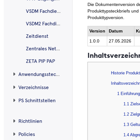
Die Dokumentenversion des
Produkttypsteckbriefs und
VSDM Fachdienste
Produkttypversion.
VSDM2 Fachdienst
Version
Datum
K
Zeitdienst
1.0.0
27.05.2026
Zentrales Netz der TI
Inhaltsverzeich
ZETA PIP PAP
Historie Produk
Anwendungssteckbriefe
Inhaltsverzeich
Verzeichnisse
1 Einführung
PS Schnittstellen
1.1 Ziel
1.2 Zielg
Richtlinien
1.3 Gelt
Policies
1.4 Abgr