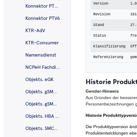
Version
1.0
Konnektor PTV5Plus
Revision
161
Konnektor PTV6
Stand
27.
KTR-AdV
Status
fre
KTR-Consumer
Klassifizierung
öff
Namensdienst
Referenzierung
gem
NCPeH Fachdienst
Objekts. eGK
Historie Produk
Gender-Hinweis
Objekts. gSMC-K
Aus Gründen der besseren
Objekts. gSMC-KT
Personenbezeichnungen ge
Historie Produkttypvers
Objekts. HBA G2.1
Die Produkttypversion änd
Objekts. SMC-B G2.1
Produktentwicklungen ebenf