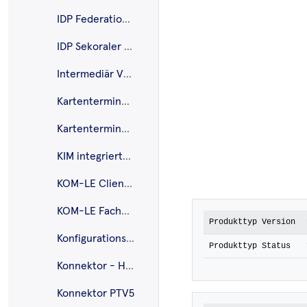
IDP Federation Master
IDP Sekoraler IDP
Intermediär VSDM
Kartenterminal - eHealth
Kartenterminal - Mobiles
KIM integriertes Clientmodul
KOM-LE Clientmodul
KOM-LE Fachdienst
Produkttyp Version
Konfigurationsdienst
Produkttyp Status
Konnektor - Highspeed
Konnektor PTV5