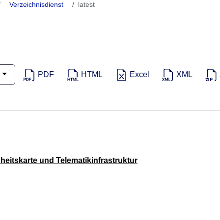
Verzeichnisdienst
latest
PDF
HTML
Excel
XML
eitskarte und Telematikinfrastruktur