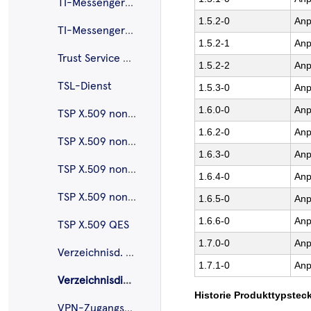
TI-Messenger-Client
1.5.2-0
Anp
TI-Messenger-Fachdienst
1.5.2-1
Anp
Trust Service Provider CVC
1.5.2-2
Anp
TSL-Dienst
1.5.3-0
Anp
1.6.0-0
Anp
TSP X.509 nonQES – eGK
1.6.2-0
Anp
TSP X.509 nonQES – HBA
1.6.3-0
Anp
TSP X.509 nonQES – Komponentenzertifikate
1.6.4-0
Anp
TSP X.509 nonQES – SMC-B
1.6.5-0
Anp
1.6.6-0
Anp
TSP X.509 QES
1.7.0-0
Anp
Verzeichnisd. FHIR
1.7.1-0
Anp
Verzeichnisdienst
Historie Produkttypsteck
VPN-Zugangsdienst