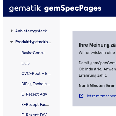
Anbietertypsteckbriefe
Produkttypsteckbriefe
Ihre Meinung zä
Wir entwickeln ein
Basis-Consumer
Damit gemSpecCommen
COS
Ob Industrie, Anwend
CVC-Root – ECC
Erfahrung zählt.
DiPag Fachdienst
Nur 5 Minuten Ihrer 
E-Rezept AdV
Jetzt mitmache
E-Rezept Fachdienst
E-Rezept FdV