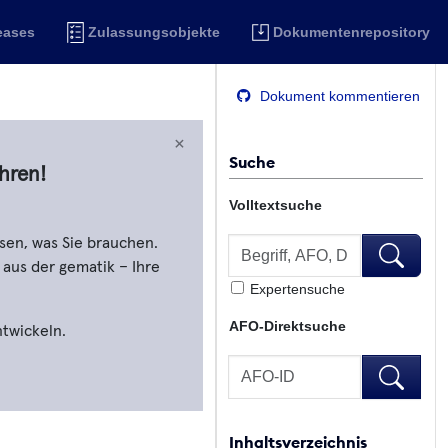
eases
Zulassungsobjekte
Dokumentenrepository
Dokument kommentieren
×
Suche
hren!
Volltextsuche
Volltextsuche
sen, was Sie brauchen.
Volltextsu
 aus der gematik – Ihre
Expertensuche
AFO-Direktsuche
ntwickeln.
AFO-Direktsuche
AFO-Direk
Inhaltsverzeichnis