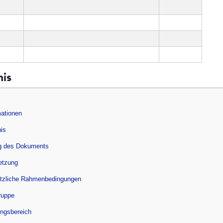
nis
ationen
nis
g des Dokuments
setzung
tzliche Rahmenbedingungen
ruppe
ungsbereich