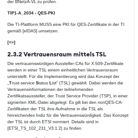
der BNetzA-VL zu prüfen.
TIP1-A_2034 - QES-PKI
Die TI-Plattform MUSS eine PKI für QES-Zertifikate in der TI
gemäß [eIDAS]
umse
t
zen.
[<=]
2.3.2 Vertrauensraum mittels TSL
Die vertrauenswürdigen Aussteller-CAs für X.509-Zertifikate
werden in einer TSL einem einheitlichen Vertrauensraum
unterstellt. Für die Implementierung wird das Konzept der
„
T
rust-service
S
tatus
L
ist“ (TSL) gewählt. Dabei werden die
Vertrauensinformationen der teilnehmenden
Zertifikatsaussteller, der Trust Service Provider (TSP), in einer
signierten XML-Datei abgelegt. Es gilt bei den nonQES-CA-
Zertifikaten der TSL ihre Aufnahme in die TSL als
hinreichendes Indiz für die Vertrauenswürdigkeit. Das Konzept
der TSL ist durch ETSI normiert. Details sind in
[ETSI_TS_102_231_V3.1.2] zu finden.