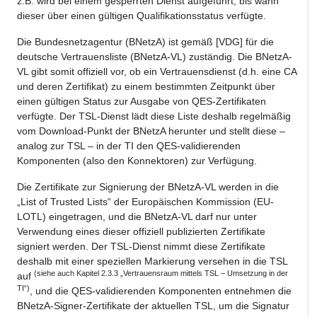
z.B. wird bei einem gesperrten Dienst aufgeführt, bis wann
dieser über einen gültigen Qualifikationsstatus verfügte.
Die Bundesnetzagentur (BNetzA) ist gemäß [VDG] für die
deutsche Vertrauensliste (BNetzA-VL) zuständig. Die BNetzA-
VL gibt somit offiziell vor, ob ein Vertrauensdienst (d.h. eine CA
und deren Zertifikat) zu einem bestimmten Zeitpunkt über
einen gültigen Status zur Ausgabe von QES-Zertifikaten
verfügte. Der TSL-Dienst lädt diese Liste deshalb regelmäßig
vom Download-Punkt der BNetzA herunter und stellt diese –
analog zur TSL – in der TI den QES-validierenden
Komponenten (also den Konnektoren) zur Verfügung.
Die Zertifikate zur Signierung der BNetzA-VL werden in die
„List of Trusted Lists“ der Europäischen Kommission (EU-
LOTL) eingetragen, und die BNetzA-VL darf nur unter
Verwendung eines dieser offiziell publizierten Zertifikate
signiert werden. Der TSL-Dienst nimmt diese Zertifikate
deshalb mit einer speziellen Markierung versehen in die TSL
(siehe auch Kapitel 2.3.3 „Vertrauensraum mittels TSL – Umsetzung in der
auf
TI“)
, und die QES-validierenden Komponenten entnehmen die
BNetzA-Signer-Zertifikate der aktuellen TSL, um die Signatur