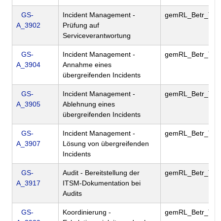
GS-
Incident Management -
gemRL_Betr_TI
A_3902
Prüfung auf
Serviceverantwortung
GS-
Incident Management -
gemRL_Betr_TI
A_3904
Annahme eines
übergreifenden Incidents
GS-
Incident Management -
gemRL_Betr_TI
A_3905
Ablehnung eines
übergreifenden Incidents
GS-
Incident Management -
gemRL_Betr_TI
A_3907
Lösung von übergreifenden
Incidents
GS-
Audit - Bereitstellung der
gemRL_Betr_TI
A_3917
ITSM-Dokumentation bei
Audits
GS-
Koordinierung -
gemRL_Betr_TI