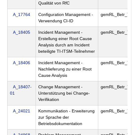
Qualität von RfC
A_17764
Configuration Management -
gemRL_Betr_TI
Verwendung CI-ID
A_18405
Incident Management -
gemRL_Betr_TI
Erstellung einer Root Cause
Analysis durch am Incident
beteiligte TI-ITSM-Teilnehmer
A_18406
Incident Management -
gemRL_Betr_TI
Nachlieferung zu einer Root
Cause Analysis
A_18407-
Change Management -
gemRL_Betr_TI
01
Unterstützung bei Change-
Verifikation
A_24021
Kommunikation - Erweiterung
gemRL_Betr_TI
zur Sprache der
Betriebsdokumentation