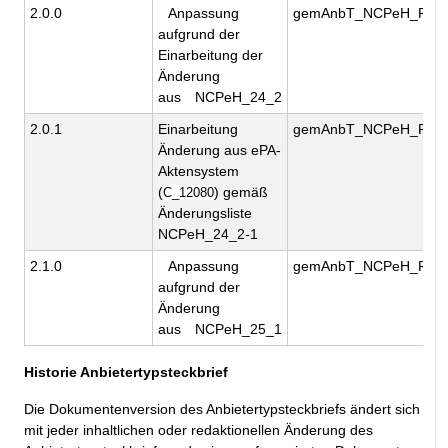
2.0.0
Anpassung
gemAnbT_NCPeH_FD_A
aufgrund der
Einarbeitung der
Änderung
aus
NCPeH_24_2
2.0.1
Einarbeitung
gemAnbT_NCPeH_FD_A
Änderung aus ePA-
Aktensystem
(
) gemäß
C_12080
Änderungsliste
NCPeH_24_2-1
2.1.0
Anpassung
gemAnbT_NCPeH_FD_A
aufgrund der
Änderung
aus
NCPeH_25_1
Historie Anbietertypsteckbrief
Die Dokumentenversion des Anbietertypsteckbriefs ändert sich
mit jeder inhaltlichen oder redaktionellen Änderung des