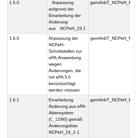
1.5.0
Anpassung
gemAnbT_NCPeH_FD_A
aufgrund der
Einarbeitung der
Änderung
aus
NCPeH_23.1
1.6.0
Anpassung der
gemAnbT_NCPeH_FD_A
NCPeH-
Schnittstellen zur
ePA-Anwendung
wegen
Änderungen, die
mit ePA 3.0
berücksichtigt
werden müssen
1.6.1
Einarbeitung
gemAnbT_NCPeH_FD_A
Änderung aus ePA-
Aktensystem
(
) gemäß
C_12080
Änderungsliste
NCPeH_24_2-1