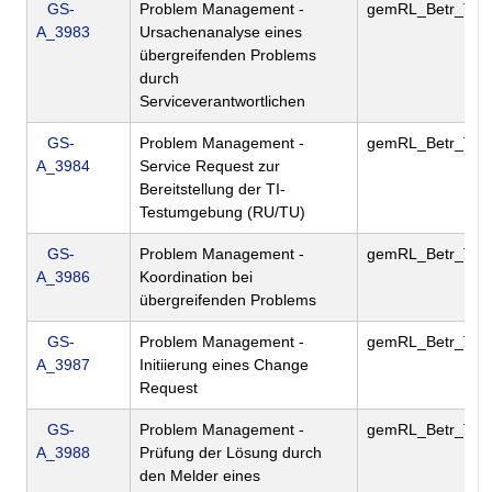
GS-
Problem Management -
gemRL_Betr_TI
A_3983
Ursachenanalyse eines
übergreifenden Problems
durch
Serviceverantwortlichen
GS-
Problem Management -
gemRL_Betr_TI
A_3984
Service Request zur
Bereitstellung der TI-
Testumgebung (RU/TU)
GS-
Problem Management -
gemRL_Betr_TI
A_3986
Koordination bei
übergreifenden Problems
GS-
Problem Management -
gemRL_Betr_TI
A_3987
Initiierung eines Change
Request
GS-
Problem Management -
gemRL_Betr_TI
A_3988
Prüfung der Lösung durch
den Melder eines