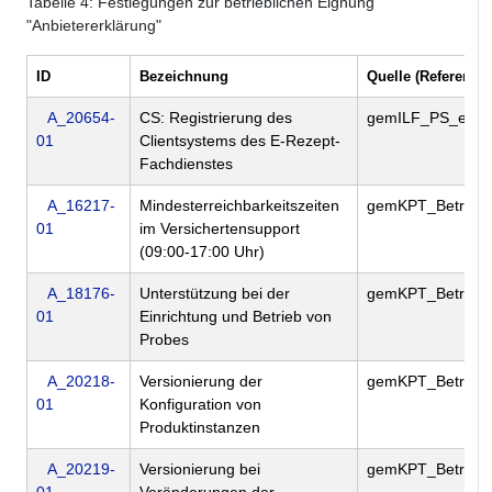
Tabelle
4
: Festlegungen zur betrieblichen Eignung
"Anbietererklärung"
ID
Bezeichnung
Quelle (Referenz)
A_20654-
CS: Registrierung des
gemILF_PS_eRp
01
Clientsystems des E-Rezept-
Fachdienstes
A_16217-
Mindesterreichbarkeitszeiten
gemKPT_Betr
01
im Versichertensupport
(09:00-17:00 Uhr)
A_18176-
Unterstützung bei der
gemKPT_Betr
01
Einrichtung und Betrieb von
Probes
A_20218-
Versionierung der
gemKPT_Betr
01
Konfiguration von
Produktinstanzen
A_20219-
Versionierung bei
gemKPT_Betr