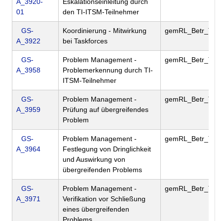
A_3920-
Eskalationseinleitung durch
01
den TI-ITSM-Teilnehmer
GS-
Koordinierung - Mitwirkung
gemRL_Betr_TI
A_3922
bei Taskforces
GS-
Problem Management -
gemRL_Betr_TI
A_3958
Problemerkennung durch TI-
ITSM-Teilnehmer
GS-
Problem Management -
gemRL_Betr_TI
A_3959
Prüfung auf übergreifendes
Problem
GS-
Problem Management -
gemRL_Betr_TI
A_3964
Festlegung von Dringlichkeit
und Auswirkung von
übergreifenden Problems
GS-
Problem Management -
gemRL_Betr_TI
A_3971
Verifikation vor Schließung
eines übergreifenden
Problems