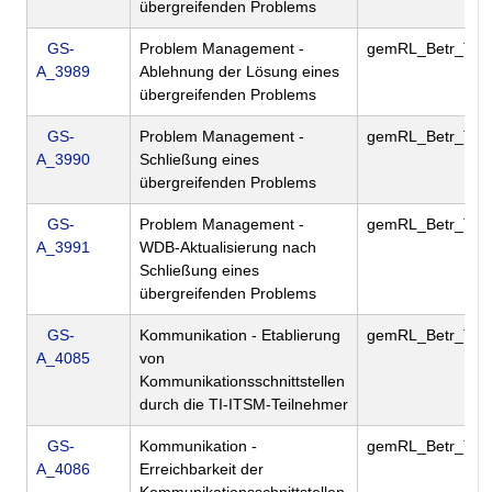
übergreifenden Problems
GS-
Problem Management -
gemRL_Betr_TI
A_3989
Ablehnung der Lösung eines
übergreifenden Problems
GS-
Problem Management -
gemRL_Betr_TI
A_3990
Schließung eines
übergreifenden Problems
GS-
Problem Management -
gemRL_Betr_TI
A_3991
WDB-Aktualisierung nach
Schließung eines
übergreifenden Problems
GS-
Kommunikation - Etablierung
gemRL_Betr_TI
A_4085
von
Kommunikationsschnittstellen
durch die TI-ITSM-Teilnehmer
GS-
Kommunikation -
gemRL_Betr_TI
A_4086
Erreichbarkeit der