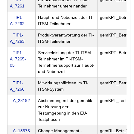
A_7261
Teilnehmer untereinander
TIP1-
Haupt- und Nebenzeit der TI-
gemKPT_Betr
A_7262
ITSM-Teilnehmer
TIP1-
Produktverantwortung der TI-
gemKPT_Betr
A_7263
ITSM-Teilnehmer
TIP1-
Serviceleistung der TI-ITSM-
gemKPT_Betr
A_7265-
Teilnehmer im TI-ITSM-
05
Teilnehmersupport zur Haupt-
und Nebenzeit
TIP1-
Mitwirkungspflichten im TI-
gemKPT_Betr
A_7266
ITSM-System
A_28192
Abstimmung mit der gematik
gemKPT_Test
zur Nutzung der
Testumgebung in den EU-
Testphasen
A_13575
Change Management -
gemRL_Betr_TI