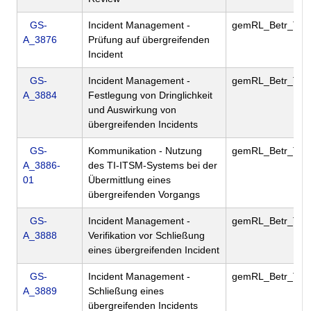
GS-
Incident Management -
gemRL_Betr_TI
A_3876
Prüfung auf übergreifenden
Incident
GS-
Incident Management -
gemRL_Betr_TI
A_3884
Festlegung von Dringlichkeit
und Auswirkung von
übergreifenden Incidents
GS-
Kommunikation - Nutzung
gemRL_Betr_TI
A_3886-
des TI-ITSM-Systems bei der
01
Übermittlung eines
übergreifenden Vorgangs
GS-
Incident Management -
gemRL_Betr_TI
A_3888
Verifikation vor Schließung
eines übergreifenden Incident
GS-
Incident Management -
gemRL_Betr_TI
A_3889
Schließung eines
übergreifenden Incidents