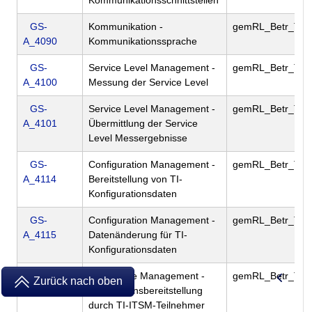
Kommunikationsschnittstellen
GS-
Kommunikation -
gemRL_Betr_TI
A_4090
Kommunikationssprache
GS-
Service Level Management -
gemRL_Betr_TI
A_4100
Messung der Service Level
GS-
Service Level Management -
gemRL_Betr_TI
A_4101
Übermittlung der Service
Level Messergebnisse
GS-
Configuration Management -
gemRL_Betr_TI
A_4114
Bereitstellung von TI-
Konfigurationsdaten
GS-
Configuration Management -
gemRL_Betr_TI
A_4115
Datenänderung für TI-
Konfigurationsdaten
GS-
Knowledge Management -
gemRL_Betr_TI
Zurück nach oben
A_4117
Informationsbereitstellung
durch TI-ITSM-Teilnehmer