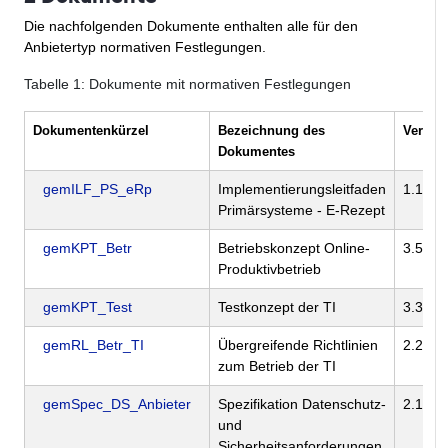
Die nachfolgenden Dokumente enthalten alle für den
Anbietertyp normativen Festlegungen.
Tabelle
1
: Dokumente mit normativen Festlegungen
Dokumentenkürzel
Bezeichnung des
Versio
Dokumentes
gemILF_PS_eRp
Implementierungsleitfaden
1.13.0
Primärsysteme - E-Rezept
gemKPT_Betr
Betriebskonzept Online-
3.58.0
Produktivbetrieb
gemKPT_Test
Testkonzept der TI
3.3.0
gemRL_Betr_TI
Übergreifende Richtlinien
2.21.0
zum Betrieb der TI
gemSpec_DS_Anbieter
Spezifikation Datenschutz-
2.1.0
und
Sicherheitsanforderungen