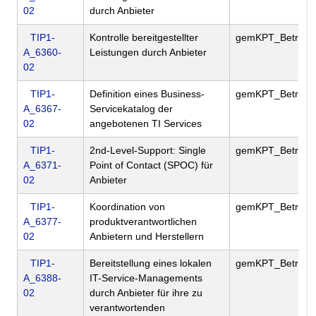
02
durch Anbieter
TIP1-
Kontrolle bereitgestellter
gemKPT_Betr
A_6360-
Leistungen durch Anbieter
02
TIP1-
Definition eines Business-
gemKPT_Betr
A_6367-
Servicekatalog der
02
angebotenen TI Services
TIP1-
2nd-Level-Support: Single
gemKPT_Betr
A_6371-
Point of Contact (SPOC) für
02
Anbieter
TIP1-
Koordination von
gemKPT_Betr
A_6377-
produktverantwortlichen
02
Anbietern und Herstellern
TIP1-
Bereitstellung eines lokalen
gemKPT_Betr
A_6388-
IT-Service-Managements
02
durch Anbieter für ihre zu
verantwortenden