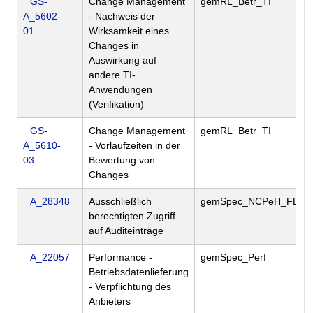
GS-
Change Management
gemRL_Betr_TI
A_5602-
- Nachweis der
01
Wirksamkeit eines
Changes in
Auswirkung auf
andere TI-
Anwendungen
(Verifikation)
GS-
Change Management
gemRL_Betr_TI
A_5610-
- Vorlaufzeiten in der
03
Bewertung von
Changes
A_28348
Ausschließlich
gemSpec_NCPeH_FD
berechtigten Zugriff
auf Auditeinträge
A_22057
Performance -
gemSpec_Perf
Betriebsdatenlieferung
- Verpflichtung des
Anbieters