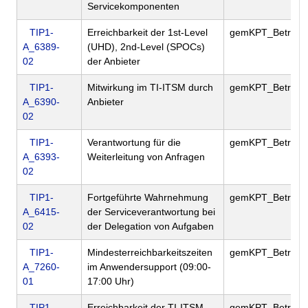
Servicekomponenten
TIP1-
Erreichbarkeit der 1st-Level
gemKPT_Betr
A_6389-
(UHD), 2nd-Level (SPOCs)
02
der Anbieter
TIP1-
Mitwirkung im TI-ITSM durch
gemKPT_Betr
A_6390-
Anbieter
02
TIP1-
Verantwortung für die
gemKPT_Betr
A_6393-
Weiterleitung von Anfragen
02
TIP1-
Fortgeführte Wahrnehmung
gemKPT_Betr
A_6415-
der Serviceverantwortung bei
02
der Delegation von Aufgaben
TIP1-
Mindesterreichbarkeitszeiten
gemKPT_Betr
A_7260-
im Anwendersupport (09:00-
01
17:00 Uhr)
TIP1-
Erreichbarkeit der TI-ITSM-
gemKPT_Betr