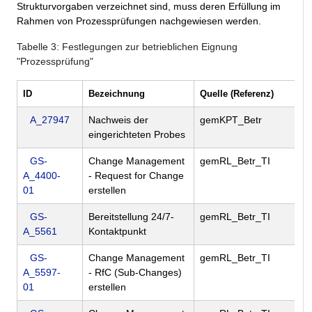
Strukturvorgaben verzeichnet sind, muss deren Erfüllung im
Rahmen von Prozessprüfungen nachgewiesen werden.
Tabelle
3
: Festlegungen zur betrieblichen Eignung
"Prozessprüfung"
ID
Bezeichnung
Quelle (Referenz)
A_27947
Nachweis der
gemKPT_Betr
eingerichteten Probes
GS-
Change Management
gemRL_Betr_TI
A_4400-
- Request for Change
01
erstellen
GS-
Bereitstellung 24/7-
gemRL_Betr_TI
A_5561
Kontaktpunkt
GS-
Change Management
gemRL_Betr_TI
A_5597-
- RfC (Sub-Changes)
01
erstellen