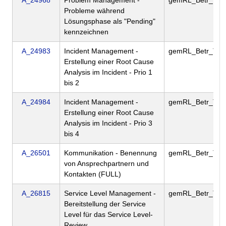
A_24968
Problem Management -
gemRL_Betr_TI
Probleme während
Lösungsphase als "Pending"
kennzeichnen
A_24983
Incident Management -
gemRL_Betr_TI
Erstellung einer Root Cause
Analysis im Incident - Prio 1
bis 2
A_24984
Incident Management -
gemRL_Betr_TI
Erstellung einer Root Cause
Analysis im Incident - Prio 3
bis 4
A_26501
Kommunikation - Benennung
gemRL_Betr_TI
von Ansprechpartnern und
Kontakten (FULL)
A_26815
Service Level Management -
gemRL_Betr_TI
Bereitstellung der Service
Level für das Service Level-
Review