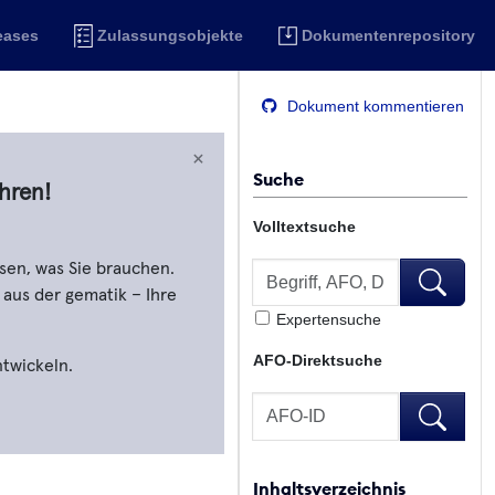
eases
Zulassungsobjekte
Dokumentenrepository
Dokument kommentieren
×
Suche
hren!
Volltextsuche
Volltextsuche
sen, was Sie brauchen.
Volltextsu
 aus der gematik – Ihre
Expertensuche
AFO-Direktsuche
ntwickeln.
AFO-Direktsuche
AFO-Direk
Inhaltsverzeichnis