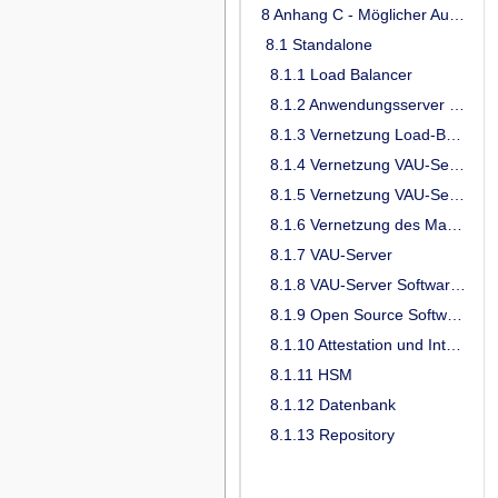
8 Anhang C - Möglicher Aufbau einer VAU (informativ)
8.1 Standalone
8.1.1 Load Balancer
8.1.2 Anwendungsserver und zugehörige Infrastruktur
8.1.3 Vernetzung Load-Balancer/VAU-Server
8.1.4 Vernetzung VAU-Server/HSM
8.1.5 Vernetzung VAU-Server/Datenbankserver
8.1.6 Vernetzung des Management Interface mit dem internen Netz des Anbieters des sektoralen IDP
8.1.7 VAU-Server
8.1.8 VAU-Server Software Stack
8.1.9 Open Source Software Stack
8.1.10 Attestation und Integritätsschutz für VAU-Server
8.1.11 HSM
8.1.12 Datenbank
8.1.13 Repository