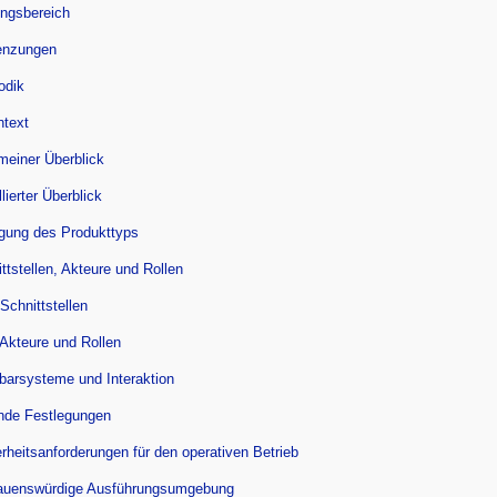
ungsbereich
enzungen
odik
text
meiner Überblick
llierter Überblick
egung des Produkttyps
ttstellen, Akteure und Rollen
 Schnittstellen
 Akteure und Rollen
barsysteme und Interaktion
ende Festlegungen
rheitsanforderungen für den operativen Betrieb
rauenswürdige Ausführungsumgebung