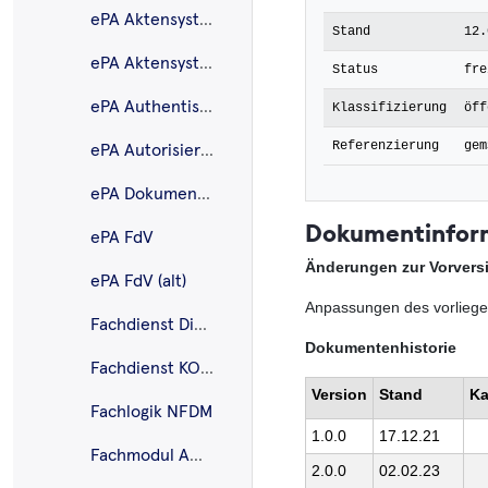
ePA Aktensystem
Stand
12.
ePA Aktensystem ePA für alle
Status
fre
ePA Authentisierung
Klassifizierung
öff
Referenzierung
gem
ePA Autorisierung
ePA Dokumenten-verwaltung
Dokumentinfor
ePA FdV
Änderungen zur Vorvers
ePA FdV (alt)
Anpassungen des vorliege
Fachdienst DiPag
Dokumentenhistorie
Fachdienst KOM-LE
Version
Stand
Ka
Fachlogik NFDM
1.0.0
17.12.21
Fachmodul AMTS
2.0.0
02.02.23