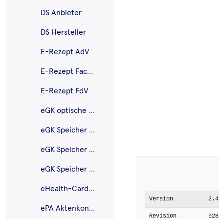
DS Anbieter
DS Hersteller
E-Rezept AdV
E-Rezept Fachdienst
E-Rezept FdV
eGK optische Gestalt.
eGK Speicher AMTS
eGK Speicher NFDM
eGK Speicher VSDM
eHealth-CardLink
Version
2.4
ePA Aktenkontoverwaltung
Revision
928