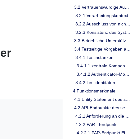
3.2 Vertrauenswürdige Ausführungsumgebung
3.2.1 Verarbeitungskontext
3.2.2 Ausschluss von nicht autorisierten Zugriffen aus dem Betriebsumfeld
3.2.3 Konsistenz des Systemzustands, Logging und Monitoring
3.3 Betriebliche Unterstützung des Probings
der
3.4 Testseitige Vorgaben an den sektoralen IDP
3.4.1 Testinstanzen
3.4.1.1 zentrale Komponente
3.4.1.2 Authenticator-Modul
3.4.2 Testidentitäten
4 Funktionsmerkmale
4.1 Entity Statement des sektoralen IDP
4.2 API-Endpunkte des sektoralen IDP
4.2.1 Anforderung an die Schnittstelle zum Authorization-Server des Fachdienstes
4.2.2 PAR - Endpunkt
4.2.2.1 PAR-Endpunkt Eingangsdaten