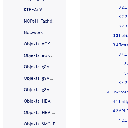
3.2.1
KTR-AdV
3.2.2
NCPeH-Fachdienst
3.2.3
Netzwerk
3.3 Betr
Objekts. eGK G2
3.4 Test
3.4.1
Objekts. eGK G2.1
3.
Objekts. gSMC-K
3.
Objekts. gSMC-KT
3.4.2
Objekts. gSMC-KT G2.1
4 Funktions
Objekts. HBA
4.1 Enti
4.2 API-
Objekts. HBA G2.1
4.2.1
Objekts. SMC-B