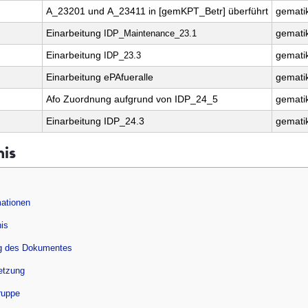
A_23201 und A_23411 in [gemKPT_Betr] überführt
gemati
Einarbeitung
gemati
IDP_Maintenance_23.1
Einarbeitung
gemati
IDP_23.3
Einarbeitung ePAfueralle
gemati
Afo Zuordnung aufgrund von IDP_24_5
gemati
Einarbeitung IDP_24.3
gemati
nis
ationen
nis
g des Dokumentes
setzung
ruppe