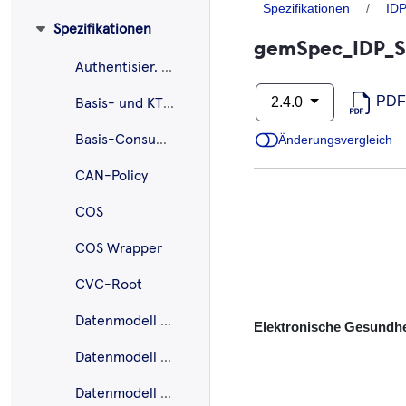
Spezifikationen
IDP
Spezifikationen
gemSpec_IDP_S
Authentisier. ePA
PDF
2.4.0
Basis- und KTR-Consumer
Basis-Consumer
Änderungsvergleich
CAN-Policy
COS
COS Wrapper
CVC-Root
Datenmodell E-Rezept
Elektronische Gesundhei
Datenmodell ePA
Datenmodell ePA - EU-Pilot