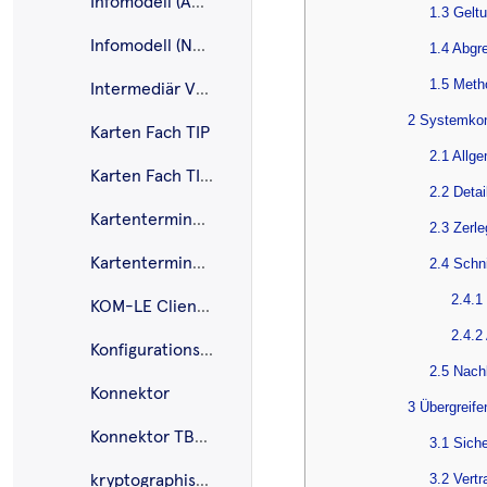
Infomodell (AMTS)
1.3 Gelt
Infomodell (NFDM)
1.4 Abgr
1.5 Meth
Intermediär VSDM
2 Systemkon
Karten Fach TIP
2.1 Allge
Karten Fach TIP G2.1
2.2 Detai
Kartenterminal eHealth
2.3 Zerl
Kartenterminal Mobil
2.4 Schni
2.4.1
KOM-LE Clientmodul
2.4.2
Konfigurationsdienst
2.5 Nach
Konnektor
3 Übergreif
Konnektor TBAuth
3.1 Siche
3.2 Vert
kryptographische Algorithmen