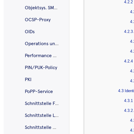
4.2.2
Objektsys. SMC-B G2.1
4.
OCSP-Proxy
4
OIDs
4.2.3
4.
Operations und Maintenance
4.
Performance und Mengengerüst
4.2.4
PIN/PUK-Policy
4.
PKI
4.
4.3 Ident
PoPP-Service
4.3.1
Schnittstelle Fachdienste (UFS/VSDD/CMS)
4.3.2
Schnittstelle Log- und Betriebsdaten
4.
Schnittstelle PS VSDM
4.