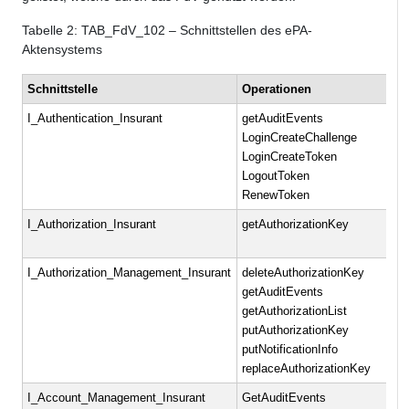
Tabelle
2
: TAB_FdV_102 – Schnittstellen des ePA-
Aktensystems
Schnittstelle
Operationen
I_Authentication_Insurant
getAuditEvents
LoginCreateChallenge
LoginCreateToken
LogoutToken
RenewToken
I_Authorization_Insurant
getAuthorizationKey
I_Authorization_Management_Insurant
deleteAuthorizationKey
getAuditEvents
getAuthorizationList
putAuthorizationKey
putNotificationInfo
replaceAuthorizationKey
I_Account_Management_Insurant
GetAuditEvents