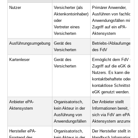
Nutzer
Versicherter (als
Primärer Anwender,
Aktenkontoinhaber)
Ausführen von fachlichen
oder
Anwendungsfällen mit
Vertreter eines
Zugriff auf ein ePA-
Versicherten
Aktensystem
Ausführungsumgebung
Gerät des
Betriebs-/Ablaufumgebun
Versicherten
des FdV
Kartenleser
Gerät des
Ermöglicht dem FdV den
Versicherten
Zugriff auf die eGK des
Nutzers.
Es kann die
kontaktbehaftete oder die
kontaktlose Schnittstelle 
eGK genutzt werden.
Anbieter ePA-
Organisatorisch,
Der Anbieter stellt
Aktensystem
kein Akteur in der
Informationen bereit, um
Ausführung von
sich via FdV am ePA-
Anwendungsfällen
Aktensystem anzumelden
Hersteller ePA-
Organisatorisch,
Der Hersteller stellt im
Frontend des
kein Akteur in der
Handbuch Informationen