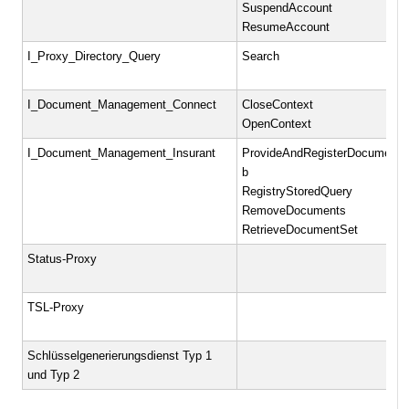
SuspendAccount
ResumeAccount
I_Proxy_Directory_Query
Search
I_Document_Management_Connect
CloseContext
OpenContext
I_Document_Management_Insurant
ProvideAndRegisterDocumentS
b
RegistryStoredQuery
RemoveDocuments
RetrieveDocumentSet
Status-Proxy
TSL-Proxy
Schlüsselgenerierungsdienst Typ 1
und Typ 2