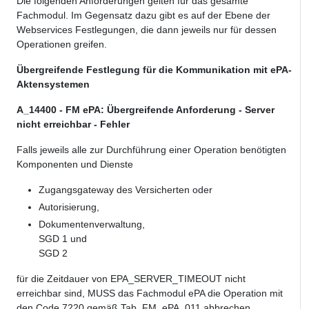
Die folgenden Anforderungen gelten für das gesamte
Fachmodul. Im Gegensatz dazu gibt es auf der Ebene der
Webservices Festlegungen, die dann jeweils nur für dessen
Operationen greifen.
Übergreifende Festlegung für die Kommunikation mit
ePA-
Aktensystemen
A_14400 - FM ePA: Übergreifende Anforderung - Server
nicht erreichbar - Fehler
Falls jeweils alle zur Durchführung einer Operation benötigten
Komponenten und Dienste
Zugangsgateway des Versicherten oder
Autorisierung,
Dokumentenverwaltung,
SGD 1 und
SGD 2
für die Zeitdauer von EPA_SERVER_TIMEOUT nicht
erreichbar sind, MUSS das Fachmodul ePA die Operation mit
den Code 7220 gemäß Tab_FM_ePA_011 abbrechen.