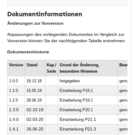
Dokumentinformationen
Änderungen zur Vorversion
Anpassungen des vorliegenden Dokumentes im Vergleich zur
Vorversion können Sie der nachfolgenden Tabelle entnehmen.
Dokumentenhistorie
Version
Stand
Kap./
Grund der Änderung,
Bearbei
Seite
besondere Hinweise
1.0.0
18.12.18
freigegeben
gematik
1.1.0
15.05.19
Einarbeitung P18.1
gematik
1.2.0
28.06.19
Einarbeitung P19.1
gematik
1.3.0
02.10.19
Einarbeitung P20.1
gematik
1.4.0
02.03.20
Einarbeitung P21.1
gematik
1.4.1
26.06.20
Einarbeitung P21.3
gematik