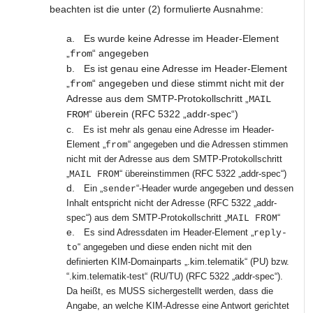
beachten ist die unter (2) formulierte Ausnahme:
a.
Es wurde keine Adresse im Header-Element
„
“ angegeben
from
b.
Es ist genau eine Adresse im Header-Element
„
“ angegeben und diese stimmt nicht mit der
from
Adresse aus dem SMTP-Protokollschritt „
MAIL
“ überein (RFC 5322 „addr-spec“)
FROM
c.
Es ist mehr als genau eine Adresse im Header-
Element „
“ angegeben und die Adressen stimmen
from
nicht mit der Adresse aus dem SMTP-Protokollschritt
„
“ übereinstimmen (RFC 5322 „addr-spec“)
MAIL FROM
d.
Ein „
“-Header wurde angegeben und dessen
sender
Inhalt entspricht nicht der Adresse (RFC 5322 „addr-
spec“) aus dem SMTP-Protokollschritt „
“
MAIL FROM
e.
Es sind Adressdaten im Header-Element „
reply-
“ angegeben und diese enden nicht mit den
to
definierten KIM-Domainparts „.kim.telematik“ (PU) bzw.
“.kim.telematik-test“ (RU/TU) (RFC 5322 „addr-spec“).
Da heißt, es MUSS sichergestellt werden, dass die
Angabe, an welche KIM-Adresse eine Antwort gerichtet