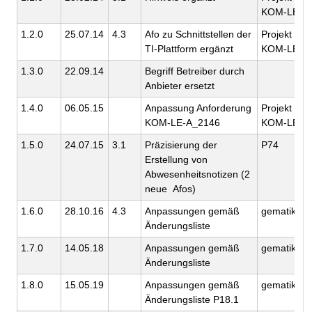
KOM-LE
1.2.0
25.07.14
4.3
Afo zu Schnittstellen der
Projekt
TI-Plattform ergänzt
KOM-LE
1.3.0
22.09.14
Begriff Betreiber durch
Anbieter ersetzt
1.4.0
06.05.15
Anpassung Anforderung
Projekt
KOM-LE-A_2146
KOM-LE
1.5.0
24.07.15
3.1
Präzisierung der
P74
Erstellung von
Abwesenheitsnotizen (2
neue Afos)
1.6.0
28.10.16
4.3
Anpassungen gemäß
gematik
Änderungsliste
1.7.0
14.05.18
Anpassungen gemäß
gematik
Änderungsliste
1.8.0
15.05.19
Anpassungen gemäß
gematik
Änderungsliste P18.1