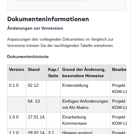
Dokumenteninformationen
Änderungen zur Vorversion
Anpassungen des vorliegenden Dokumentes im Vergleich zur
Vorversion können Sie der nachfolgenden Tabelle entnehmen.
Dokumentenhistorie
Version
Stand
Kap./
Grund der Änderung,
Bearbeitu
Seite
besondere Hinweise
0.1.0
02.12
Ersterstellung
Projekt
KOM-LE
04. 13
Einfügen Anforderungen
Projekt
mit Afo-Makro
KOM-LE
1.0.0
27.01.14
Einarbeitung
Projekt
Kommentare
KOM-LE
1.1.0
28.02.14
3.1
Hinweis ergänzt
Projekt