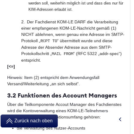
werden soll, weiterhin möglich ist und dass dies nur für
KIM-Adressen erlaubt ist.
2.
Der Fachdienst KOM-LE DARF die Verarbeitung
einer empfangenen KOM-LE-Nachricht gemäß (1)
NICHT ablehnen, wenn genau eine Adresse im SMTP-
Protokoll „
“ übermittelt wurde und diese
RCPT TO
Adresse der Absender Adresse aus dem SMTP-
Protokollschritt „
“ (RFC 5322 „addr-spec“)
MAIL FROM
entspricht.
[<=]
Hinweis: Item (2) entspricht dem Anwendungsfall
Versand/Weiterleitung „an sich selbst“.
3.2 Funktionen des Account Managers
Über die Teilkomponente Accout Manager des Fachdienstes
wird die Kontoverwaltung eines KOM-LE-Teilnehmers
durchgeführt. Zu dem Funktionsumfang gehören:
Zurück nach oben
die Verwaltung des Nutzer-Accounts