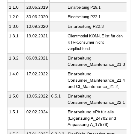
1.1.0
28.06.2019
Einarbeitung P19.1
ge
1.2.0
30.06.2020
Einarbeitung P22.1
ge
1.3.0
10.09.2020
Einarbeitung P22.3
ge
1.3.1
19.02.2021
ge
Clientmodul KOM-LE ist für den
KTR-Consumer nicht
verpflichtend
1.3.2
06.08.2021
Einarbeitung
ge
Consumer_Maintenance_21.3
1.4.0
17.02.2022
Einarbeitung
ge
Consumer_Maintenance_21.4
und CI_Maintenance_21.2,
1.5.0
13.05.2022
6.5.1
Einarbeitung
ge
Consumer_Maintenance_22.1
1.5.1
02.02.2024
Einarbeitung ePA für alle
ge
(Ergänzung A_24782 und
Anpassung A_17578)
1.5.2
17.01.2025
6.2.2.2
SignPlain-Operation zum
ge