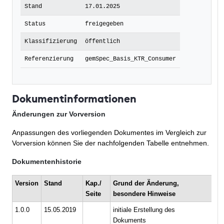
Stand
17.01.2025
Status
freigegeben
Klassifizierung
öffentlich
Referenzierung
gemSpec_Basis_KTR_Consumer
Dokumentinformationen
Änderungen zur Vorversion
Anpassungen des vorliegenden Dokumentes im Vergleich zur
Vorversion können Sie der nachfolgenden Tabelle entnehmen.
Dokumentenhistorie
Version
Stand
Kap./
Grund der Änderung,
Be
Seite
besondere Hinweise
1.0.0
15.05.2019
initiale Erstellung des
ge
Dokuments