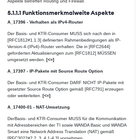
Aspekte betreffen Routing und Firewall.
5.1.1.1 Funktionsmerkmalweite Aspekte
A_17396 - Verhalten als IPv4-Router
Der Basis- und KTR-Consumer MUSS sich nach den in
[RFC1812#1.1.3] definierten Rahmenbedingungen als IP-
Version-4-(IPv4)-Router verhalten. Die in [RFC2644]
geforderten Aktualisierungen zum [RFC1812] MÜSSEN
umgesetzt werden.
[<=]
A_17397 - IP-Pakete mit Source Route Option
Der Basis- und KTR-Consumer DARF NICHT IP-Pakete mit
gesetzter Source Route Option gemäß [RFC791] erzeugen
oder weiterleiten.
[<=]
A_17400-01 - NAT-Umsetzung
DerBasis- und KTR-Consumer MUSS für die Kommunikation
mit Adressbereichen der TI sowie WANDA Basic und WANDA
Smart eine Network Address Translation (NAT) gemäß
[RFC3022#2.2, 3, 4.1-4.3] vornehmen.