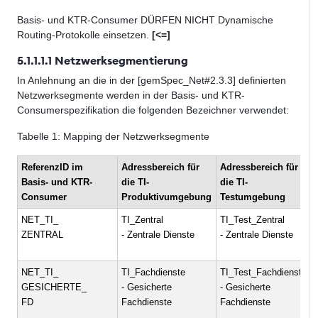
Basis- und KTR-Consumer DÜRFEN NICHT Dynamische
Routing-Protokolle einsetzen.
[<=]
5.1.1.1.1 Netzwerksegmentierung
In Anlehnung an die in der [gemSpec_Net#2.3.3] definierten
Netzwerksegmente werden in der Basis- und KTR-
Consumerspezifikation die folgenden Bezeichner verwendet:
Tabelle
1
: Mapping der Netzwerksegmente
ReferenzID im
Adressbereich für
Adressbereich für
Basis- und KTR-
die TI-
die TI-
Consumer
Produktivumgebung
Testumgebung
NET_TI_
TI_Zentral
TI_Test_Zentral
ZENTRAL
- Zentrale Dienste
- Zentrale Dienste
NET_TI_
TI_Fachdienste
TI_Test_Fachdienste
GESICHERTE_
- Gesicherte
- Gesicherte
FD
Fachdienste
Fachdienste