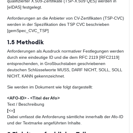
qualifizierter X.509-Zertifikate (TSP-X.509 QES) werden in
[eIDAS] festgelegt.
Anforderungen an die Anbieter von CV-Zertifikaten (TSP-CVC)
werden in der Spezifikation des TSP CVC beschrieben
[gemSpec_CVC_TSP]
1.5 Methodik
Anforderungen als Ausdruck normativer Festlegungen werden
durch eine eindeutige ID und die dem RFC 2119 [RFC2119]
entsprechenden, in Großbuchstaben geschriebenen
deutschen Schlüsselworte MUSS, DARF NICHT, SOLL, SOLL
NICHT, KANN gekennzeichnet.
Sie werden im Dokument wie folgt dargestellt:
<AFO-ID> - <Titel der Afo>
Text / Beschreibung
[
<=
]
Dabei umfasst die Anforderung sämtliche innerhalb der Afo-ID
und der Textmarke angeführten Inhalte.