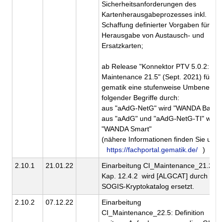
Sicherheitsanforderungen des
Kartenherausgabeprozesses inkl.
Schaffung definierter Vorgaben für die
Herausgabe von Austausch- und
Ersatzkarten;
ab Release "Konnektor PTV 5.0.2:
Maintenance 21.5" (Sept. 2021) führt 
gematik eine stufenweise Umbenenn
folgender Begriffe durch:
aus "aAdG-NetG" wird "WANDA Basic"
aus "aAdG" und "aAdG-NetG-TI" wird
"WANDA Smart"
(nähere Informationen finden Sie unte
https://fachportal.gematik.de/
)
2.10.1
21.01.22
Einarbeitung CI_Maintenance_21.2: I
Kap. 12.4.2 wird [ALGCAT] durch
SOGIS-Kryptokatalog ersetzt.
2.10.2
07.12.22
Einarbeitung
CI_Maintenance_22.5: Definition