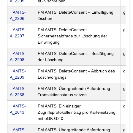
A_2205
eGK schreiben
AMTS-
FM AMTS: DeleteConsent – Einwilligung
gem
A_2206
löschen
AMTS-
FM AMTS: DeleteConsent –
gem
A_2207
Sicherheitsabfrage zur Löschung der
Einwilligung
AMTS-
FM AMTS: DeleteConsent – Bestätigung
gem
A_2208
der Löschung
AMTS-
FM AMTS: DeleteConsent – Abbruch des
gem
A_2209
Löschvorgangs
AMTS-
FM AMTS: Übergreifende Anforderung –
gem
A_2238
Transaktionsstatus setzen
AMTS-
FM AMTS: Ein einziger
gem
A_2643
Zugriffsprotokolleintrag pro Kartensitzung
mit eGK G2.0
AMTS-
FM AMTS: Übergreifende Anforderung –
gem