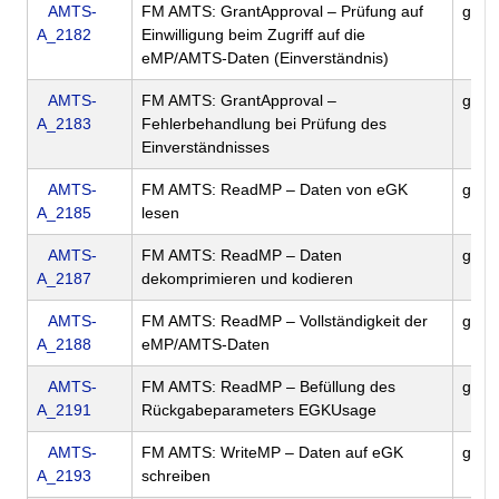
AMTS-
FM AMTS: GrantApproval – Prüfung auf
gem
A_2182
Einwilligung beim Zugriff auf die
eMP/AMTS-Daten (Einverständnis)
AMTS-
FM AMTS: GrantApproval –
gem
A_2183
Fehlerbehandlung bei Prüfung des
Einverständnisses
AMTS-
FM AMTS: ReadMP – Daten von eGK
gem
A_2185
lesen
AMTS-
FM AMTS: ReadMP – Daten
gem
A_2187
dekomprimieren und kodieren
AMTS-
FM AMTS: ReadMP – Vollständigkeit der
gem
A_2188
eMP/AMTS-Daten
AMTS-
FM AMTS: ReadMP – Befüllung des
gem
A_2191
Rückgabeparameters EGKUsage
AMTS-
FM AMTS: WriteMP – Daten auf eGK
gem
A_2193
schreiben