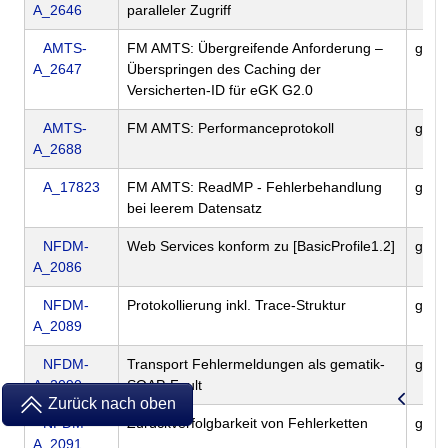
A_2646
paralleler Zugriff
AMTS-
FM AMTS: Übergreifende Anforderung –
gem
A_2647
Überspringen des Caching der
Versicherten-ID für eGK G2.0
AMTS-
FM AMTS: Performanceprotokoll
gem
A_2688
A_17823
FM AMTS: ReadMP - Fehlerbehandlung
gem
bei leerem Datensatz
NFDM-
Web Services konform zu [BasicProfile1.2]
gem
A_2086
NFDM-
Protokollierung inkl. Trace-Struktur
gem
A_2089
NFDM-
Transport Fehlermeldungen als gematik-
gem
A_2090
SOAP-Fault
Zurück nach oben
NFDM-
Zurückverfolgbarkeit von Fehlerketten
gem
A_2091