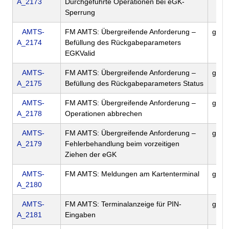
A_2173
Durchgeführte Operationen bei eGK-
Sperrung
AMTS-
FM AMTS: Übergreifende Anforderung –
gem
A_2174
Befüllung des Rückgabeparameters
EGKValid
AMTS-
FM AMTS: Übergreifende Anforderung –
gem
A_2175
Befüllung des Rückgabeparameters Status
AMTS-
FM AMTS: Übergreifende Anforderung –
gem
A_2178
Operationen abbrechen
AMTS-
FM AMTS: Übergreifende Anforderung –
gem
A_2179
Fehlerbehandlung beim vorzeitigen
Ziehen der eGK
AMTS-
FM AMTS: Meldungen am Kartenterminal
gem
A_2180
AMTS-
FM AMTS: Terminalanzeige für PIN-
gem
A_2181
Eingaben