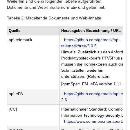
Weiterhin sind die in folgender Tabelle aufgeführten
Dokumente und Web-Inhalte normativ und gelten mit.
Tabelle
2
: Mitgeltende Dokumente und Web-Inhalte
Quelle
Herausgeber: Bezeichnung / URL
api-telematik
https://github.com/gematik/api-
telematik/tree/5.0.5
Hinweis: Zusätzlich zu den Anforder
Produkttypsteckbriefs PTV5Plus (ePA
müssen die Konnektoren auch die eP
Schnittstellen weiterhin
unterstützen. (Referenzen:
)
[gemSpec_FM_ePA Version 1.11.2]
api-ePA
https://github.com/gematik/api-ePA/
2.6
[CC]
Internationaler Standard: Common Cri
Information Technology Security Eval
https://www.commoncriteriaportal.or