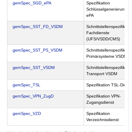
gemSpec_SGD_ePA
Spezifikation
Schlüsselgenerierungsd
ePA
gemSpec_SST_FD_VSDM
Schnittstellenspezifikati
Fachdienste
(UFS/VSDD/CMS)
gemSpec_SST_PS_VSDM
Schnittstellenspezifikati
Primärsysteme VSDM
gemSpec_SST_VSDM
Schnittstellenspezifikati
Transport VSDM
gemSpec_TSL
Spezifikation TSL-Dienst
gemSpec_VPN_ZugD
Spezifikation VPN-
Zugangsdienst
gemSpec_VZD
Spezifikation
Verzeichnisdienst