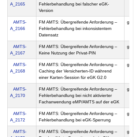
A_2165
Fehlerbehandlung bei falscher eGK-
Version
AMTS-
FM AMTS: Übergreifende Anforderung –
gem
A_2166
Fehlerbehandlung bei inkonsistentem
Datensatz
AMTS-
FM AMTS: Übergreifende Anforderung –
gem
A_2167
Keine Nutzung der Privat-PIN
AMTS-
FM AMTS: Übergreifende Anforderung –
gem
A_2168
Caching der Versicherten-ID während
einer Karten-Session für eGK G2.0
AMTS-
FM AMTS: Übergreifende Anforderung –
gem
A_2170
Fehlerbehandlung bei nicht aktivierter
Fachanwendung eMP/AMTS auf der eGK
AMTS-
FM AMTS: Übergreifende Anforderung –
gem
A_2172
Fehlerbehandlung bei eGK-Sperrung
AMTS-
FM AMTS: Übergreifende Anforderung –
gem