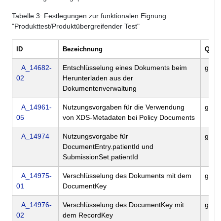
Tabelle
3
: Festlegungen zur funktionalen Eignung
"Produkttest/Produktübergreifender Test"
ID
Bezeichnung
Quell
A_14682-
Entschlüsselung eines Dokuments beim
gem
02
Herunterladen aus der
Dokumentenverwaltung
A_14961-
Nutzungsvorgaben für die Verwendung
gem
05
von XDS-Metadaten bei Policy Documents
A_14974
Nutzungsvorgabe für
gem
DocumentEntry.patientId und
SubmissionSet.patientId
A_14975-
Verschlüsselung des Dokuments mit dem
gem
01
DocumentKey
A_14976-
Verschlüsselung des DocumentKey mit
gem
02
dem RecordKey