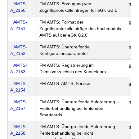
AMTS-
FM AMTS: Erzeugung von
gem
A_2150
Zugriffsprotokolleinträgen für eGK G2.1
AMTS-
FM AMTS: Format der
gem
A_2151
Zugriffsprotokolleinträge des Fachmoduls
AMTS auf der eGK G2.0
AMTS-
FM AMTS: Übergreifende
gem
A_2152
Konfigurationsparameter
AMTS-
FM AMTS: Registrierung im
gem
A_2153
Dienstverzeichnis des Konnektors
AMTS-
FM AMTS: AMTS_Service
gem
A_2154
AMTS-
FM AMTS: Übergreifende Anforderung –
gem
A_2157
Fehlerbehandlung bei fehlenden
Smartcards
AMTS-
FM AMTS: Übergreifende Anforderung –
gem
A_2158
Fehlerbehandlung bei nicht