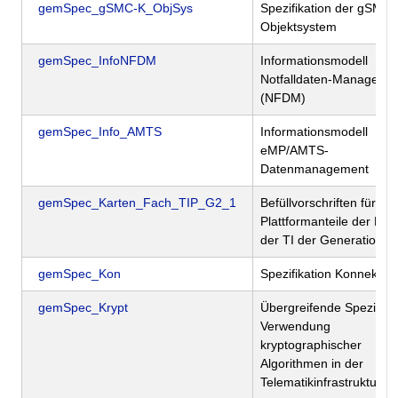
gemSpec_gSMC-K_ObjSys
Spezifikation der gSMC
Objektsystem
gemSpec_InfoNFDM
Informationsmodell
Notfalldaten-Manageme
(NFDM)
gemSpec_Info_AMTS
Informationsmodell
eMP/AMTS-
Datenmanagement
gemSpec_Karten_Fach_TIP_G2_1
Befüllvorschriften für die
Plattformanteile der Kar
der TI der Generation G
gemSpec_Kon
Spezifikation Konnektor
gemSpec_Krypt
Übergreifende Spezifika
Verwendung
kryptographischer
Algorithmen in der
Telematikinfrastruktur