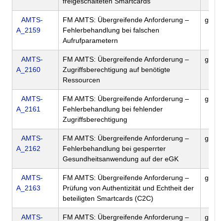
freigeschalteten Smartcards
AMTS-
FM AMTS: Übergreifende Anforderung –
gem
A_2159
Fehlerbehandlung bei falschen
Aufrufparametern
AMTS-
FM AMTS: Übergreifende Anforderung –
gem
A_2160
Zugriffsberechtigung auf benötigte
Ressourcen
AMTS-
FM AMTS: Übergreifende Anforderung –
gem
A_2161
Fehlerbehandlung bei fehlender
Zugriffsberechtigung
AMTS-
FM AMTS: Übergreifende Anforderung –
gem
A_2162
Fehlerbehandlung bei gesperrter
Gesundheitsanwendung auf der eGK
AMTS-
FM AMTS: Übergreifende Anforderung –
gem
A_2163
Prüfung von Authentizität und Echtheit der
beteiligten Smartcards (C2C)
AMTS-
FM AMTS: Übergreifende Anforderung –
gem