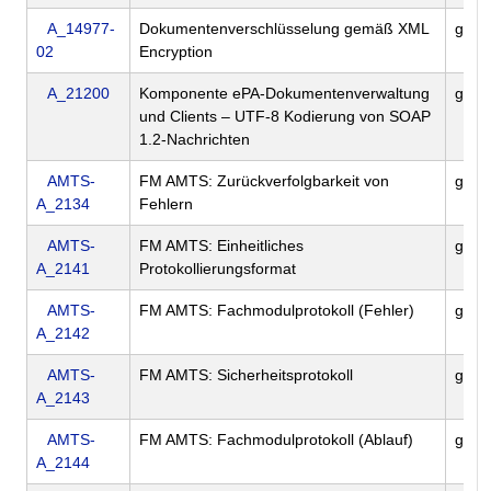
A_14977-
Dokumentenverschlüsselung gemäß XML
gem
02
Encryption
A_21200
Komponente ePA-Dokumentenverwaltung
gemS
und Clients – UTF-8 Kodierung von SOAP
1.2-Nachrichten
AMTS-
FM AMTS: Zurückverfolgbarkeit von
gem
A_2134
Fehlern
AMTS-
FM AMTS: Einheitliches
gem
A_2141
Protokollierungsformat
AMTS-
FM AMTS: Fachmodulprotokoll (Fehler)
gem
A_2142
AMTS-
FM AMTS: Sicherheitsprotokoll
gem
A_2143
AMTS-
FM AMTS: Fachmodulprotokoll (Ablauf)
gem
A_2144