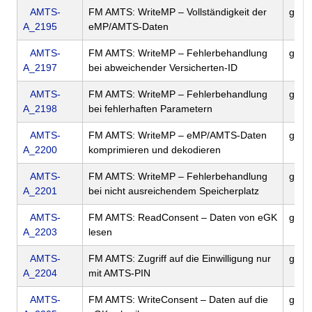
AMTS-
FM AMTS: WriteMP – Vollständigkeit der
gem
A_2195
eMP/AMTS-Daten
AMTS-
FM AMTS: WriteMP – Fehlerbehandlung
gem
A_2197
bei abweichender Versicherten-ID
AMTS-
FM AMTS: WriteMP – Fehlerbehandlung
gem
A_2198
bei fehlerhaften Parametern
AMTS-
FM AMTS: WriteMP – eMP/AMTS-Daten
gem
A_2200
komprimieren und dekodieren
AMTS-
FM AMTS: WriteMP – Fehlerbehandlung
gem
A_2201
bei nicht ausreichendem Speicherplatz
AMTS-
FM AMTS: ReadConsent – Daten von eGK
gem
A_2203
lesen
AMTS-
FM AMTS: Zugriff auf die Einwilligung nur
gem
A_2204
mit AMTS-PIN
AMTS-
FM AMTS: WriteConsent – Daten auf die
gem