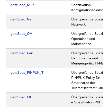
gemSpec_KSR
Spezifikation
Konfigurationsdienst
gemSpec_Net
Übergreifende Spezifika
Netzwerk
gemSpec_OM
Übergreifende Spezifika
Operations und
Maintenance
gemSpec_Perf
Übergreifende Spezifika
Performance und
Mengengerüst TI-Plattf
gemSpec_PINPUK_TI
Übergreifende Spezifika
PIN/PUK-Policy für
Smartcards der
Telematikinfrastruktur
gemSpec_PKI
Übergreifende Spezifika
– Spezifikation PKI