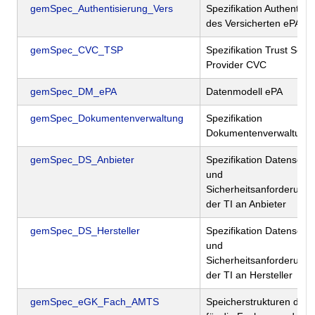
gemSpec_Authentisierung_Vers
Spezifikation Authentisi
des Versicherten ePA
gemSpec_CVC_TSP
Spezifikation Trust Servi
Provider CVC
gemSpec_DM_ePA
Datenmodell ePA
gemSpec_Dokumentenverwaltung
Spezifikation
Dokumentenverwaltung
gemSpec_DS_Anbieter
Spezifikation Datenschu
und
Sicherheitsanforderung
der TI an Anbieter
gemSpec_DS_Hersteller
Spezifikation Datenschu
und
Sicherheitsanforderung
der TI an Hersteller
gemSpec_eGK_Fach_AMTS
Speicherstrukturen der