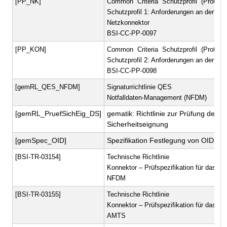
[PP_NK]
Common Criteria Schutzprofil (Protecti
Schutzprofil 1: Anforderungen an den
Netzkonnektor
BSI-CC-PP-0097
[PP_KON]
Common Criteria Schutzprofil (Protecti
Schutzprofil 2: Anforderungen an den Ko
BSI-CC-PP-0098
[gemRL_QES_NFDM]
Signaturrichtlinie QES
Notfalldaten-Management (NFDM)
[gemRL_PruefSichEig_DS]
gematik: Richtlinie zur Prüfung der
Sicherheitseignung
[gemSpec_OID]
Spezifikation Festlegung von OIDs
[BSI-TR-03154]
Technische Richtlinie
Konnektor – Prüfspezifikation für das F
NFDM
[BSI-TR-03155]
Technische Richtlinie
Konnektor – Prüfspezifikation für das F
AMTS