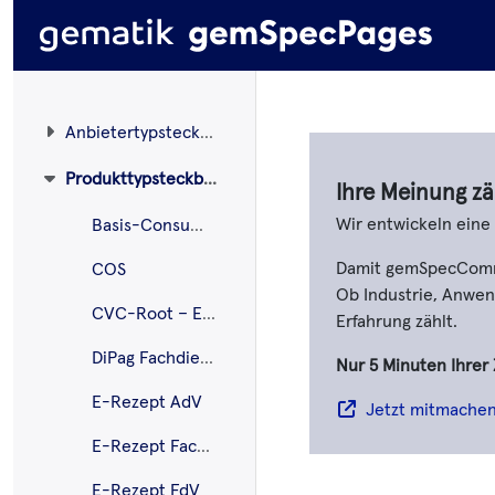
Anbietertypsteckbriefe
Produkttypsteckbriefe
Ihre Meinung zä
Wir entwickeln ein
Basis-Consumer
Damit gemSpecCommen
COS
Ob Industrie, Anwend
CVC-Root – ECC
Erfahrung zählt.
DiPag Fachdienst
Nur 5 Minuten Ihrer 
E-Rezept AdV
Jetzt mitmache
E-Rezept Fachdienst
E-Rezept FdV