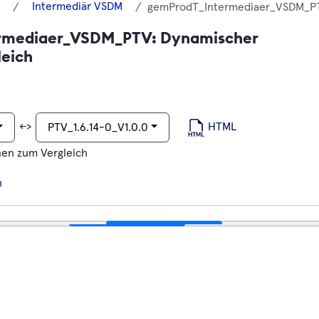
Intermediär VSDM
gemProdT_Intermediaer_VSDM_PTV
rmediaer_VSDM_PTV: Dynamischer
eich
<->
HTML
PTV_1.6.14-0_V1.0.0
nen zum Vergleich
h