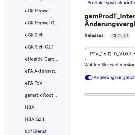
Produkttypsteckbriefe
eGK Persval
gemProdT_Inte
Änderungsvergl
eGK Persval G2.1
eGK Sich
Releases:
CI_25_1-1
eGK Sich G2.1
PTV_1.6.12-0_V1.0.1
eHealth-CardLink
Wählen Sie zwei Versio
ePA Aktensystem
Änderungsvergleic
ePA FdV
gematik Root-CA
HBA
HBA G2.1
IDP Dienst