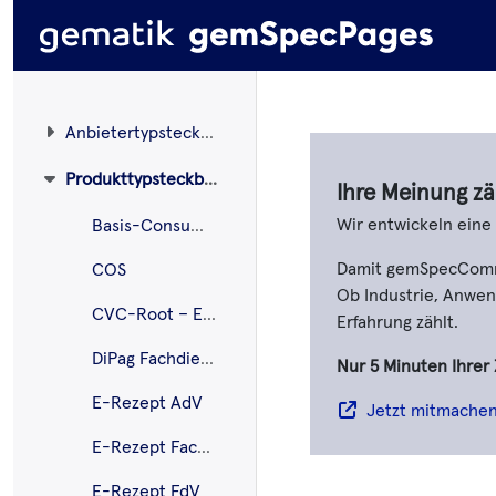
Anbietertypsteckbriefe
Produkttypsteckbriefe
Ihre Meinung zä
Wir entwickeln ein
Basis-Consumer
Damit gemSpecCommen
COS
Ob Industrie, Anwend
CVC-Root – ECC
Erfahrung zählt.
DiPag Fachdienst
Nur 5 Minuten Ihrer 
E-Rezept AdV
Jetzt mitmache
E-Rezept Fachdienst
E-Rezept FdV