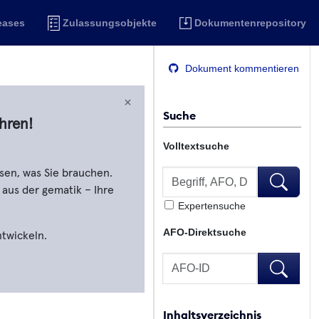
eases
Zulassungsobjekte
Dokumentenrepository
Dokument kommentieren
×
Suche
hren!
Volltextsuche
Volltextsuche
sen, was Sie brauchen.
Volltextsu
 aus der gematik – Ihre
Expertensuche
AFO-Direktsuche
ntwickeln.
AFO-Direktsuche
AFO-Direk
Inhaltsverzeichnis