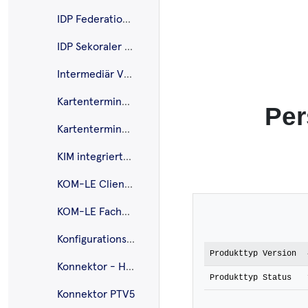
IDP Federation Master
IDP Sekoraler IDP
Intermediär VSDM
Kartenterminal - eHealth
Per
Kartenterminal - Mobiles
KIM integriertes Clientmodul
KOM-LE Clientmodul
KOM-LE Fachdienst
Konfigurationsdienst
Produkttyp Version
Konnektor - Highspeed
Produkttyp Status
Konnektor PTV5