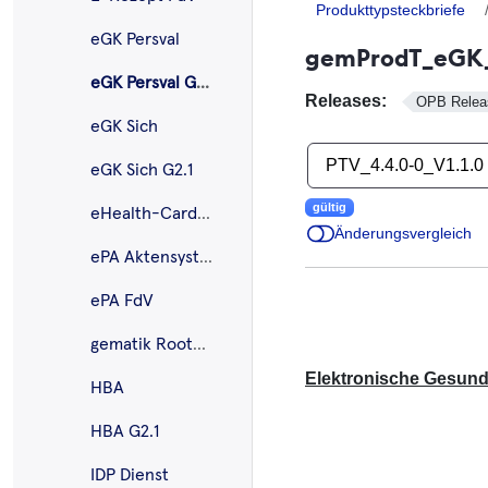
Produkttypsteckbriefe
eGK Persval
gemProdT_eGK_P
eGK Persval G2.1
Releases:
OPB Releas
eGK Sich
PTV_4.4.0-0_V1.1.0
eGK Sich G2.1
gültig
eHealth-CardLink
Änderungsvergleich
ePA Aktensystem
ePA FdV
gematik Root-CA
Elektronische Gesundh
HBA
HBA G2.1
IDP Dienst