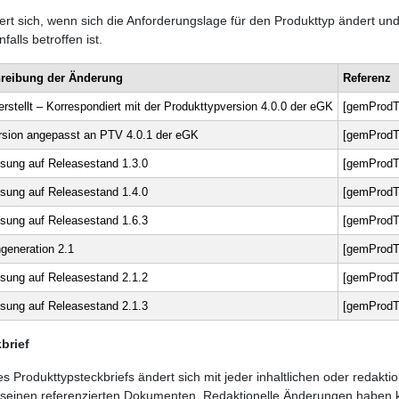
ert sich, wenn sich die Anforderungslage für den Produkttyp ändert u
alls betroffen ist.
reibung der Änderung
Referenz
l erstellt – Korrespondiert mit der Produkttypversion 4.0.0 der eGK
[gemProdT
rsion angepasst an PTV 4.0.1 der eGK
[gemProdT
sung auf Releasestand 1.3.0
[gemProdT
sung auf Releasestand 1.4.0
[gemProdT
sung auf Releasestand 1.6.3
[gemProdT
generation 2.1
[gemProdT
sung auf Releasestand 2.1.2
[gemProdT
sung auf Releasestand 2.1.3
[gemProdT
brief
 Produkttypsteckbriefs ändert sich mit jeder inhaltlichen oder redakt
 seinen referenzierten Dokumenten. Redaktionelle Änderungen haben k