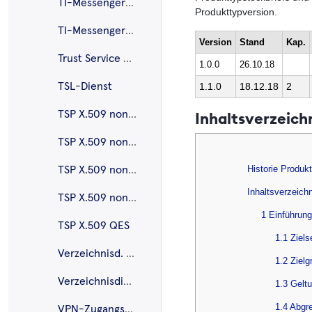
TI-Messenger-Client
Produkttypversion.
TI-Messenger-Fachdienst
Version
Stand
Kap.
Trust Service Provider CVC
1.0.0
26.10.18
TSL-Dienst
1.1.0
18.12.18
2
TSP X.509 nonQES – eGK
Inhaltsverzeich
TSP X.509 nonQES – HBA
Historie Produk
TSP X.509 nonQES – Komponentenzertifikate
Inhaltsverzeich
TSP X.509 nonQES – SMC-B
1 Einführung
TSP X.509 QES
1.1 Ziel
Verzeichnisd. FHIR
1.2 Zielg
Verzeichnisdienst
1.3 Gelt
1.4 Abgr
VPN-Zugangsdienst