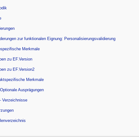
odik
e
derungen
rderungen zur funktionalen Eignung: Personalisierungsvalidierung
pspezifische Merkmale
ben zu EF.Version
ben zu EF.Version2
uktspezifische Merkmale
 Optionale Ausprägungen
– Verzeichnisse
rzungen
llenverzeichnis