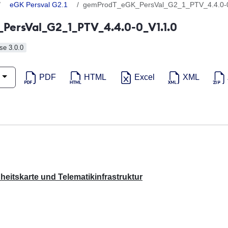
eGK Persval G2.1
gemProdT_eGK_PersVal_G2_1_PTV_4.4.0-
ersVal_G2_1_PTV_4.4.0-0_V1.1.0
e 3.0.0
PDF
HTML
Excel
XML
eitskarte und Telematikinfrastruktur