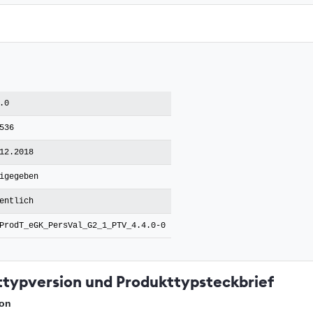
.0
536
12.2018
igegeben
entlich
ProdT_eGK_PersVal_G2_1_PTV_4.4.0-0
ttypversion und Produkttypsteckbrief
ion