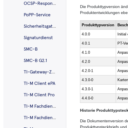
OCSP-Responder-Proxy
Die Produkttypversion änd
Produktentwicklungen ebenf
PoPP-Service
Produkttypversion
Besch
Sicherheitsgateway Bestandsnetze
4.0.0
Initia
Signaturdienst
4.0.1
PT-Ve
SMC-B
4.1.0
Anpas
SMC-B G2.1
4.2.0
Anpas
4.2.0-1
Anpas
TI-Gateway-Zugangsmodul
4.3.0-0
Karten
TI-M Client ePA
4.3.0-1
Anpas
TI-M Client Pro
4.4.0-0
Anpas
TI-M Fachdienst ePA
Historie Produkttypsteck
TI-M Fachdienst Pro
Die Dokumentenversion des
Produkttypsteckbriefs und