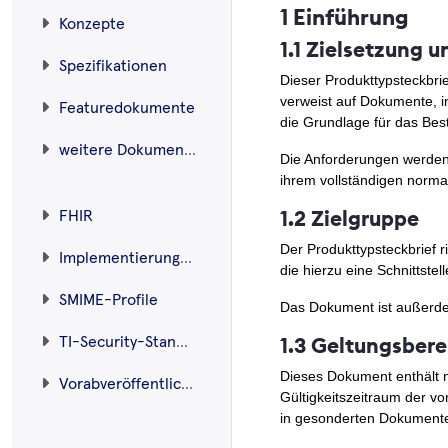
1 Einführung
Konzepte
1.1 Zielsetzung
Spezifikationen
Dieser Produkttypsteckbri
verweist auf Dokumente, i
Featuredokumente
die Grundlage für das Bes
weitere Dokumente
Die Anforderungen werden ü
ihrem vollständigen norma
1.2 Zielgruppe
FHIR
Der Produkttypsteckbrief r
Implementierungsleitfäden
die hierzu eine Schnittstell
SMIME-Profile
Das Dokument ist außerde
1.3 Geltungsbere
TI-Security-Standard
Dieses Dokument enthält 
Vorabveröffentlichungen
Gültigkeitszeitraum der 
in gesonderten Dokumente