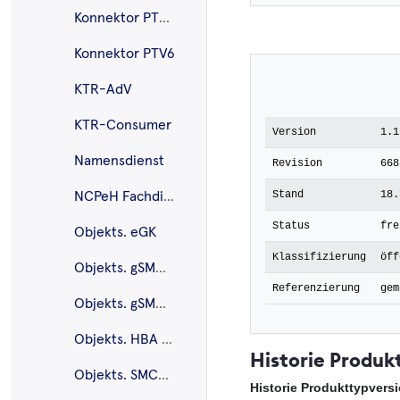
Konnektor PTV5Plus
Konnektor PTV6
KTR-AdV
KTR-Consumer
Version
1.1
Namensdienst
Revision
668
Stand
18.
NCPeH Fachdienst
Status
fre
Objekts. eGK
Klassifizierung
öff
Objekts. gSMC-K
Referenzierung
gem
Objekts. gSMC-KT
Objekts. HBA G2.1
Historie Produk
Objekts. SMC-B G2.1
Historie Produkttypvers