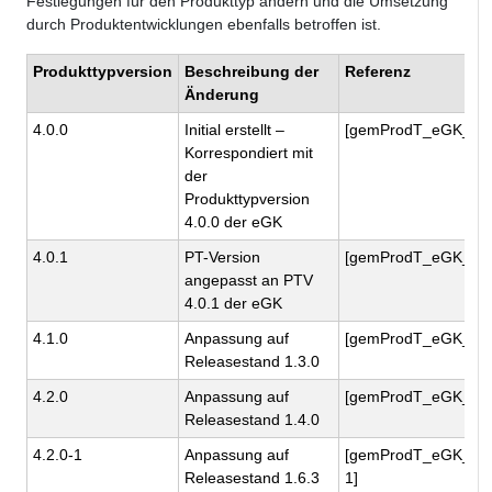
Festlegungen für den Produkttyp ändern und die Umsetzung
durch Produktentwicklungen ebenfalls betroffen ist.
Produkttypversion
Beschreibung der
Referenz
Änderung
4.0.0
Initial erstellt –
[gemProdT_eGK_Per
Korrespondiert mit
der
Produkttypversion
4.0.0 der eGK
4.0.1
PT-Version
[gemProdT_eGK_Per
angepasst an PTV
4.0.1 der eGK
4.1.0
Anpassung auf
[gemProdT_eGK_Per
Releasestand 1.3.0
4.2.0
Anpassung auf
[gemProdT_eGK_Per
Releasestand 1.4.0
4.2.0-1
Anpassung auf
[gemProdT_eGK_Per
Releasestand 1.6.3
1]