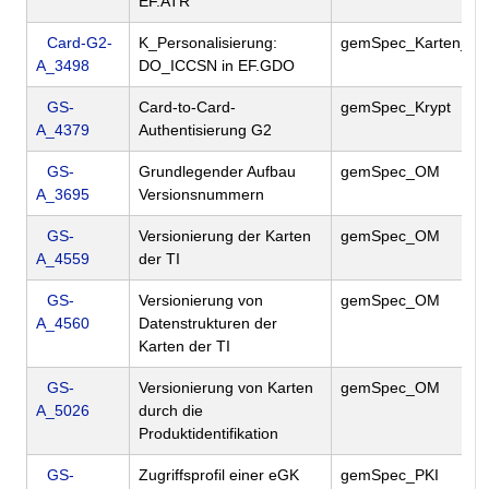
EF.ATR
Card-G2-
K_Personalisierung:
gemSpec_Karten_Fa
A_3498
DO_ICCSN in EF.GDO
GS-
Card-to-Card-
gemSpec_Krypt
A_4379
Authentisierung G2
GS-
Grundlegender Aufbau
gemSpec_OM
A_3695
Versionsnummern
GS-
Versionierung der Karten
gemSpec_OM
A_4559
der TI
GS-
Versionierung von
gemSpec_OM
A_4560
Datenstrukturen der
Karten der TI
GS-
Versionierung von Karten
gemSpec_OM
A_5026
durch die
Produktidentifikation
GS-
Zugriffsprofil einer eGK
gemSpec_PKI