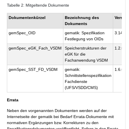
Tabelle
2
: Mitgeltende Dokumente
Dokumentenkürzel
Bezeichnung des
Versio
Dokuments
gemSpec_OID
gematik: Spezifikation
3.14.0
Festlegung von OIDs
gemSpec_eGK_Fach_VSDM
Speicherstrukturen der
1.2.0
eGK für die
Fachanwendung VSDM
gemSpec_SST_FD_VSDM
gematik:
1.6.0
Schnittstellenspezifikation
Fachdienste
(UFS/VSDD/CMS)
Errata
Neben den vorgenannten Dokumenten werden auf der
Internetseite der gematik bei Bedarf Errata-Dokumente mit
normativen Ergänzungen bzw. Korrekturen zu den
Spezifikationsdokumenten veröffentlicht. Sofern in den Errata