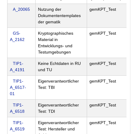
A_20065
Nutzung der
gemKPT_Test
Dokumententemplates
der gematik
GS-
Kryptographisches
gemKPT_Test
A_2162
Material in
Entwicklungs- und
Testumgebungen
TIP1-
Keine Echtdaten in RU
gemKPT_Test
A_4191
und TU
TIP1-
Eigenverantwortlicher
gemKPT_Test
A_6517-
Test: TBI
01
TIP1-
Eigenverantwortlicher
gemKPT_Test
A_6518
Test: TDI
TIP1-
Eigenverantwortlicher
gemKPT_Test
A_6519
Test: Hersteller und