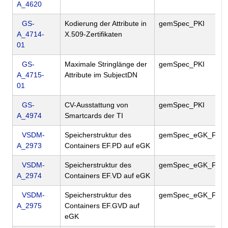
A_4620
GS-
Kodierung der Attribute in
gemSpec_PKI
A_4714-
X.509-Zertifikaten
01
GS-
Maximale Stringlänge der
gemSpec_PKI
A_4715-
Attribute im SubjectDN
01
GS-
CV-Ausstattung von
gemSpec_PKI
A_4974
Smartcards der TI
VSDM-
Speicherstruktur des
gemSpec_eGK_Fac
A_2973
Containers EF.PD auf eGK
VSDM-
Speicherstruktur des
gemSpec_eGK_Fac
A_2974
Containers EF.VD auf eGK
VSDM-
Speicherstruktur des
gemSpec_eGK_Fac
A_2975
Containers EF.GVD auf
eGK