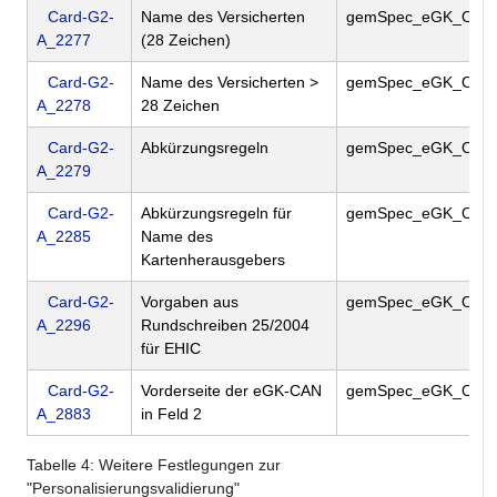
Card-G2-
Name des Versicherten
gemSpec_eGK_Opt
A_2277
(28 Zeichen)
Card-G2-
Name des Versicherten >
gemSpec_eGK_Opt
A_2278
28 Zeichen
Card-G2-
Abkürzungsregeln
gemSpec_eGK_Opt
A_2279
Card-G2-
Abkürzungsregeln für
gemSpec_eGK_Opt
A_2285
Name des
Kartenherausgebers
Card-G2-
Vorgaben aus
gemSpec_eGK_Opt
A_2296
Rundschreiben 25/2004
für EHIC
Card-G2-
Vorderseite der eGK-CAN
gemSpec_eGK_Opt
A_2883
in Feld 2
Tabelle
4
: Weitere Festlegungen zur
"Personalisierungsvalidierung"