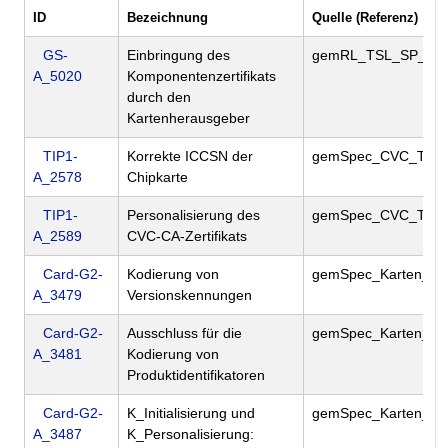
ID
Bezeichnung
Quelle (Referenz)
GS-
Einbringung des
gemRL_TSL_SP_CP
A_5020
Komponentenzertifikats
durch den
Kartenherausgeber
TIP1-
Korrekte ICCSN der
gemSpec_CVC_TSP
A_2578
Chipkarte
TIP1-
Personalisierung des
gemSpec_CVC_TSP
A_2589
CVC-CA-Zertifikats
Card-G2-
Kodierung von
gemSpec_Karten_Fa
A_3479
Versionskennungen
Card-G2-
Ausschluss für die
gemSpec_Karten_Fa
A_3481
Kodierung von
Produktidentifikatoren
Card-G2-
K_Initialisierung und
gemSpec_Karten_Fa
A_3487
K_Personalisierung: