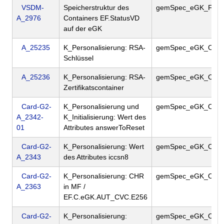
VSDM-
Speicherstruktur des
gemSpec_eGK_Fac
A_2976
Containers EF.StatusVD
auf der eGK
A_25235
K_Personalisierung: RSA-
gemSpec_eGK_ObjS
Schlüssel
A_25236
K_Personalisierung: RSA-
gemSpec_eGK_ObjS
Zertifikatscontainer
Card-G2-
K_Personalisierung und
gemSpec_eGK_ObjS
A_2342-
K_Initialisierung: Wert des
01
Attributes answerToReset
Card-G2-
K_Personalisierung: Wert
gemSpec_eGK_ObjS
A_2343
des Attributes iccsn8
Card-G2-
K_Personalisierung: CHR
gemSpec_eGK_ObjS
A_2363
in MF /
EF.C.eGK.AUT_CVC.E256
Card-G2-
K_Personalisierung:
gemSpec_eGK_ObjS