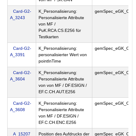
Card-G2-
K_Personalisierung:
gemSpec_eGK_ObjS
A_3243
Personalisierte Attribute
von MF /
PuK.RCA.CS.E256 für
Testkarten
Card-G2-
K_Personalisierung:
gemSpec_eGK_ObjS
A_3391
personalisierter Wert von
pointInTime
Card-G2-
K_Personalisierung:
gemSpec_eGK_ObjS
A_3604
Personalisierte Attribute
von von MF / DF.ESIGN /
EF.C.CH.AUT.E256
Card-G2-
K_Personalisierung:
gemSpec_eGK_ObjS
A_3608
Personalisierte Attribute
von MF / DF.ESIGN /
EF.C.CH.ENC.E256
A_15207
Position des Aufdrucks der
gemSpec_eGK_Opt