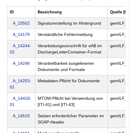
ID
Bezeichnung
Quelle (Refe
A_23502
Signaturerstellung im Hintergrund
gemILF_PS
A_14179
Verständliche Fehlermeldung
gemILF_PS
A_14244-
Verarbeitungsvorschrift für eAB im
gemILF_PS
02
DischargeLetterContainer-Format
A_14246
Verarbeitbarkeit ausgelesener
gemILF_PS
Dokumente und Formate
A_14253-
Metadaten-Pflicht für Dokumente
gemILF_PS
01
A_14418-
MTOM-Pflicht bei Verwendung von
gemILF_PS
01
[ITI-41] und [ITI-43]
A_14510
Setzen erforderlicher Parameter im
gemILF_PS
SOAP-Header