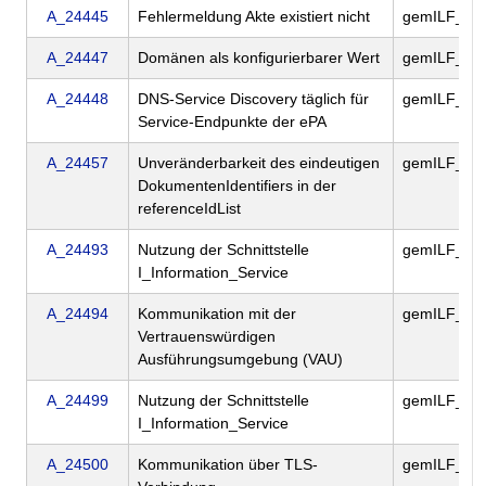
A_24445
Fehlermeldung Akte existiert nicht
gemILF_PS
A_24447
Domänen als konfigurierbarer Wert
gemILF_PS
A_24448
DNS-Service Discovery täglich für
gemILF_PS
Service-Endpunkte der ePA
A_24457
Unveränderbarkeit des eindeutigen
gemILF_PS
DokumentenIdentifiers in der
referenceIdList
A_24493
Nutzung der Schnittstelle
gemILF_PS
I_Information_Service
A_24494
Kommunikation mit der
gemILF_PS
Vertrauenswürdigen
Ausführungsumgebung (VAU)
A_24499
Nutzung der Schnittstelle
gemILF_PS
I_Information_Service
A_24500
Kommunikation über TLS-
gemILF_PS