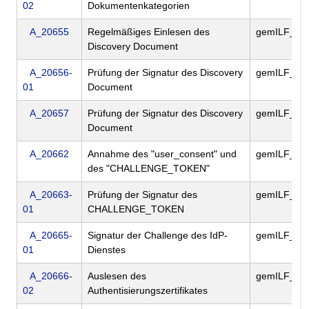
02
Dokumentenkategorien
A_20655
Regelmäßiges Einlesen des
gemILF_PS
Discovery Document
A_20656-
Prüfung der Signatur des Discovery
gemILF_PS
01
Document
A_20657
Prüfung der Signatur des Discovery
gemILF_PS
Document
A_20662
Annahme des "user_consent" und
gemILF_PS
des "CHALLENGE_TOKEN"
A_20663-
Prüfung der Signatur des
gemILF_PS
01
CHALLENGE_TOKEN
A_20665-
Signatur der Challenge des IdP-
gemILF_PS
01
Dienstes
A_20666-
Auslesen des
gemILF_PS
02
Authentisierungszertifikates