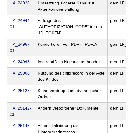
A_24926
Umsetzung sicherer Kanal zur
gemILF_PS
Aktenkontoverwaltung
A_24944-
Anfrage des
gemILF_PS
01
"AUTHORIZATION_CODE" für ein
"ID_TOKEN"
A_24967-
Konvertieren von PDF in PDF/A
gemILF_PS
01
A_24998
InsurantID im Nachrichtenheader
gemILF_PS
A_25008
Nutzung des childrecord in der Akte
gemILF_PS
des Kindes
A_25127
Keine Verdoppelung dynamischer
gemILF_PS
Ordner
A_25142-
Ändern verborgener Dokumente
gemILF_PS
01
A_25146
Aktenlokalisierung als
gemILF_PS
Hintergrundprozess