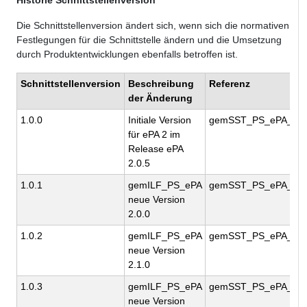
Historie Schnittstellenversion
Die Schnittstellenversion ändert sich, wenn sich die normativen
Festlegungen für die Schnittstelle ändern und die Umsetzung
durch Produktentwicklungen ebenfalls betroffen ist.
Schnittstellenversion
Beschreibung
Referenz
der Änderung
1.0.0
Initiale Version
gemSST_PS_ePA_V1.
für ePA 2 im
Release ePA
2.0.5
1.0.1
gemILF_PS_ePA
gemSST_PS_ePA_V1.
neue Version
2.0.0
1.0.2
gemILF_PS_ePA
gemSST_PS_ePA_V1.
neue Version
2.1.0
1.0.3
gemILF_PS_ePA
gemSST_PS_ePA_V1.
neue Version