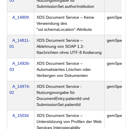
03
Nutzungsvorgabe für
SubmissionSet.authorInstitution
A_14809
XDS Document Service – Keine
gemSpec_Ak
Verwendung des
"xsi:schemaLocation"-Attributs
A_14811-
XDS Document Service –
gemSpec_Ak
01
Ablehnung von SOAP 1.2-
Nachrichten ohne UTF-8 Kodierung
A_14926-
XDS Document Service –
gemSpec_Ak
03
Automatisiertes Löschen oder
Verbergen von Dokumenten
A_14974-
XDS Document Service -
gemSpec_Ak
02
Nutzungsvorgabe für
DocumentEntry.patientId und
SubmissionSet.patientId
A_15034
XDS Document Service –
gemSpec_Ak
Unterstützung von Profilen der Web
Services Interoperability