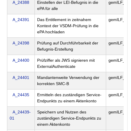
A_24388
Einstellen der LEI-Befugnis in die
gemILF_PS
ePA für alle
A_24391
Das Entitlement in zeitnahem
gemILF_PS
Kontext der VSDM-Prüfung in die
ePA hochladen
A_24398
Prüfung auf Durchführbarkeit der
gemILF_PS
Befugnis-Erstellung
A_24400
Prüfziffer als JWS signieren mit
gemILF_PS
ExternalAuthenticate
A_24401
Mandantenweite Verwendung der
gemILF_PS
korrekten SMC-B
A_24435
Ermitteln des zuständigen Service-
gemILF_PS
Endpunkts zu einem Aktenkonto
A_24439-
Speichern und Nutzen des
gemILF_PS
01
zuständigen Service-Endpunkts zu
einem Aktenkonto