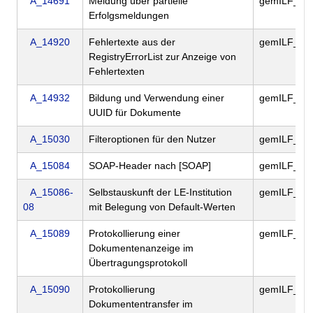
A_14691
Meldung über partielle
gemILF_PS
Erfolgsmeldungen
A_14920
Fehlertexte aus der
gemILF_PS
RegistryErrorList zur Anzeige von
Fehlertexten
A_14932
Bildung und Verwendung einer
gemILF_PS
UUID für Dokumente
A_15030
Filteroptionen für den Nutzer
gemILF_PS
A_15084
SOAP-Header nach [SOAP]
gemILF_PS
A_15086-
Selbstauskunft der LE-Institution
gemILF_PS
08
mit Belegung von Default-Werten
A_15089
Protokollierung einer
gemILF_PS
Dokumentenanzeige im
Übertragungsprotokoll
A_15090
Protokollierung
gemILF_PS
Dokumententransfer im