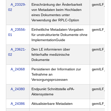
A_23329-
Einschränkung der Änderbarkeit
gemILF_PS
02
von Metadaten beim Hochladen
eines Dokumentes unter
Verwendung der RPLC-Option
A_23556-
Einheitliche Metadaten-Vorgaben
gemILF_PS
01
für unstrukturierte Dokumente ohne
ImplementationGuide
A_23621-
Den LE informieren über
gemILF_PS
02
fehlerhafte medizinische
Dokumente
A_24368
Persistieren der Information zur
gemILF_PS
Teilnahme an
Versorgungsprozessen
A_24380
Endpunkt Schnittstelle ePA-
gemILF_PS
Aktensysteme
A_24386
Aktualisierbare Metadaten
gemILF_PS