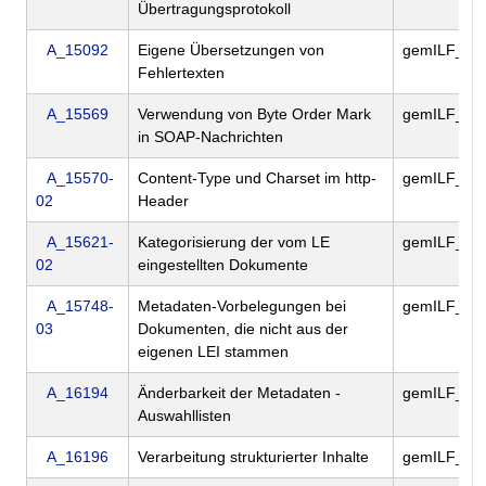
Übertragungsprotokoll
A_15092
Eigene Übersetzungen von
gemILF_PS
Fehlertexten
A_15569
Verwendung von Byte Order Mark
gemILF_PS
in SOAP-Nachrichten
A_15570-
Content-Type und Charset im http-
gemILF_PS
02
Header
A_15621-
Kategorisierung der vom LE
gemILF_PS
02
eingestellten Dokumente
A_15748-
Metadaten-Vorbelegungen bei
gemILF_PS
03
Dokumenten, die nicht aus der
eigenen LEI stammen
A_16194
Änderbarkeit der Metadaten -
gemILF_PS
Auswahllisten
A_16196
Verarbeitung strukturierter Inhalte
gemILF_PS