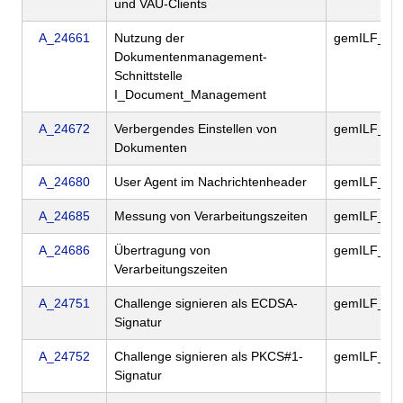
und VAU-Clients
A_24661
Nutzung der
gemILF_PS
Dokumentenmanagement-
Schnittstelle
I_Document_Management
A_24672
Verbergendes Einstellen von
gemILF_PS
Dokumenten
A_24680
User Agent im Nachrichtenheader
gemILF_PS
A_24685
Messung von Verarbeitungszeiten
gemILF_PS
A_24686
Übertragung von
gemILF_PS
Verarbeitungszeiten
A_24751
Challenge signieren als ECDSA-
gemILF_PS
Signatur
A_24752
Challenge signieren als PKCS#1-
gemILF_PS
Signatur