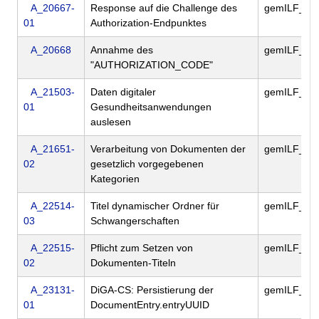
A_20667-
Response auf die Challenge des
gemILF_PS
01
Authorization-Endpunktes
A_20668
Annahme des
gemILF_PS
"AUTHORIZATION_CODE"
A_21503-
Daten digitaler
gemILF_PS
01
Gesundheitsanwendungen
auslesen
A_21651-
Verarbeitung von Dokumenten der
gemILF_PS
02
gesetzlich vorgegebenen
Kategorien
A_22514-
Titel dynamischer Ordner für
gemILF_PS
03
Schwangerschaften
A_22515-
Pflicht zum Setzen von
gemILF_PS
02
Dokumenten-Titeln
A_23131-
DiGA-CS: Persistierung der
gemILF_PS
01
DocumentEntry.entryUUID