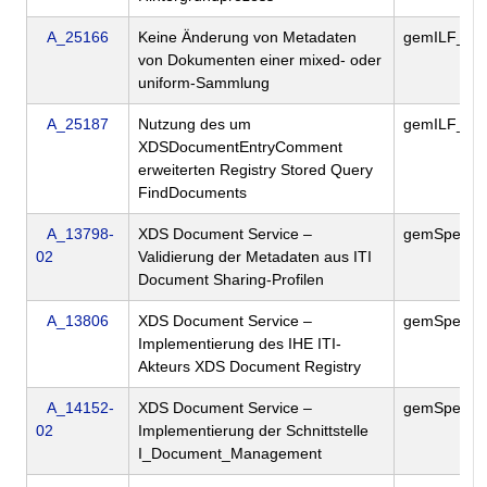
A_25166
Keine Änderung von Metadaten
gemILF_PS
von Dokumenten einer mixed- oder
uniform-Sammlung
A_25187
Nutzung des um
gemILF_PS
XDSDocumentEntryComment
erweiterten Registry Stored Query
FindDocuments
A_13798-
XDS Document Service –
gemSpec_Ak
02
Validierung der Metadaten aus ITI
Document Sharing-Profilen
A_13806
XDS Document Service –
gemSpec_Ak
Implementierung des IHE ITI-
Akteurs XDS Document Registry
A_14152-
XDS Document Service –
gemSpec_Ak
02
Implementierung der Schnittstelle
I_Document_Management