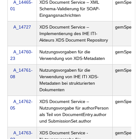
A_14465-
XDS Document Service – XML
gemSpec_Ak
01
Schema-Validierung für SOAP-
Eingangsnachrichten
A_14727
XDS Document Service –
gemSpec_Ak
Implementierung des IHE ITI-
Akteurs XDS Document Repository
A_14760-
Nutzungsvorgaben für die
gemSpec_Ak
23
Verwendung von XDS-Metadaten
A_14761-
Nutzungsvorgaben für die
gemSpec_Ak
08
Verwendung von IHE ITI XDS-
Metadaten bei strukturierten
Dokumenten
A_14762-
XDS Document Service –
gemSpec_Ak
05
Nutzungsvorgabe für authorPerson
als Teil von DocumentEntry.author
und SubmissionSet.author
A_14763-
XDS Document Service -
gemSpec_Ak