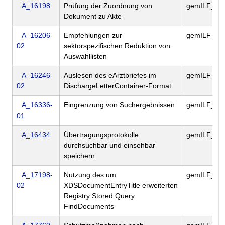
A_16198
Prüfung der Zuordnung von
gemILF_PS
Dokument zu Akte
A_16206-
Empfehlungen zur
gemILF_PS
02
sektorspezifischen Reduktion von
Auswahllisten
A_16246-
Auslesen des eArztbriefes im
gemILF_PS
02
DischargeLetterContainer-Format
A_16336-
Eingrenzung von Suchergebnissen
gemILF_PS
01
A_16434
Übertragungsprotokolle
gemILF_PS
durchsuchbar und einsehbar
speichern
A_17198-
Nutzung des um
gemILF_PS
02
XDSDocumentEntryTitle erweiterten
Registry Stored Query
FindDocuments