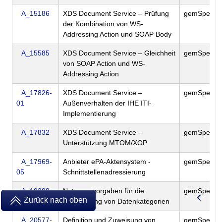
A_15186
XDS Document Service – Prüfung
gemSpec_Ak
der Kombination von WS-
Addressing Action und SOAP Body
A_15585
XDS Document Service – Gleichheit
gemSpec_Ak
von SOAP Action und WS-
Addressing Action
A_17826-
XDS Document Service –
gemSpec_Ak
01
Außenverhalten der IHE ITI-
Implementierung
A_17832
XDS Document Service –
gemSpec_Ak
Unterstützung MTOM/XOP
A_17969-
Anbieter ePA-Aktensystem -
gemSpec_Ak
05
Schnittstellenadressierung
A_19388-
Nutzungsvorgaben für die
gemSpec_Ak
Zurück nach oben
19
Verwendung von Datenkategorien
A_20577-
Definition und Zuweisung von
gemSpec_Ak