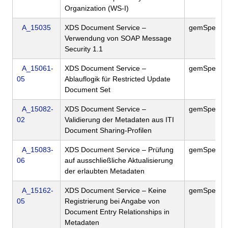
Organization (WS-I)
A_15035
XDS Document Service –
gemSpec_Ak
Verwendung von SOAP Message
Security 1.1
A_15061-
XDS Document Service –
gemSpec_Ak
05
Ablauflogik für Restricted Update
Document Set
A_15082-
XDS Document Service –
gemSpec_Ak
02
Validierung der Metadaten aus ITI
Document Sharing-Profilen
A_15083-
XDS Document Service – Prüfung
gemSpec_Ak
06
auf ausschließliche Aktualisierung
der erlaubten Metadaten
A_15162-
XDS Document Service – Keine
gemSpec_Ak
05
Registrierung bei Angabe von
Document Entry Relationships in
Metadaten