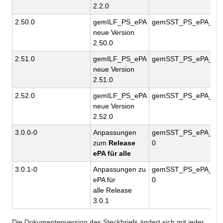
2.2.0
2.50.0
gemILF_PS_ePA
gemSST_PS_ePA_V2.
neue Version
2.50.0
2.51.0
gemILF_PS_ePA
gemSST_PS_ePA_V2.
neue Version
2.51.0
2.52.0
gemILF_PS_ePA
gemSST_PS_ePA_V2.
neue Version
2.52.0
3.0.0-0
Anpassungen
gemSST_PS_ePA_V3.
zum
Release
0
ePA für alle
3.0.1-0
Anpassungen zu
gemSST_PS_ePA_V3.
ePA für
0
alle Release
3.0.1
Die Dokumentenversion des Steckbriefs ändert sich mit jeder