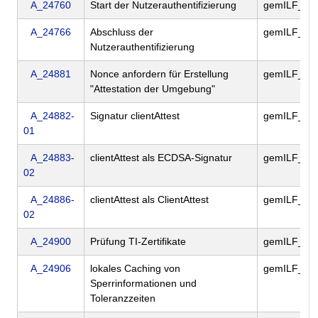
A_24760
Start der Nutzerauthentifizierung
gemILF_PS
A_24766
Abschluss der
gemILF_PS
Nutzerauthentifizierung
A_24881
Nonce anfordern für Erstellung
gemILF_PS
"Attestation der Umgebung"
A_24882-
Signatur clientAttest
gemILF_PS
01
A_24883-
clientAttest als ECDSA-Signatur
gemILF_PS
02
A_24886-
clientAttest als ClientAttest
gemILF_PS
02
A_24900
Prüfung TI-Zertifikate
gemILF_PS
A_24906
lokales Caching von
gemILF_PS
Sperrinformationen und
Toleranzzeiten