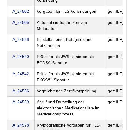
Verbindung
A_24502
Vorgaben für TLS-Verbindungen
gemILF_PS
A_24505
Automatisiertes Setzen von
gemILF_PS
Metadaten
A_24528
Einstellen einer Befugnis ohne
gemILF_PS
Nutzeraktion
A_24540
Prüfziffer als JWS signieren als
gemILF_PS
ECDSA-Signatur
A_24542
Prüfziffer als JWS signieren als
gemILF_PS
PKCS#1-Signatur
A_24556
Verpflichtende Zertifikatsprüfung
gemILF_PS
A_24559
Abruf und Darstellung der
gemILF_PS
elektronischen Medikationsliste im
Medikationsprozess
A_24578
Kryptografische Vorgaben für TLS-
gemILF_PS