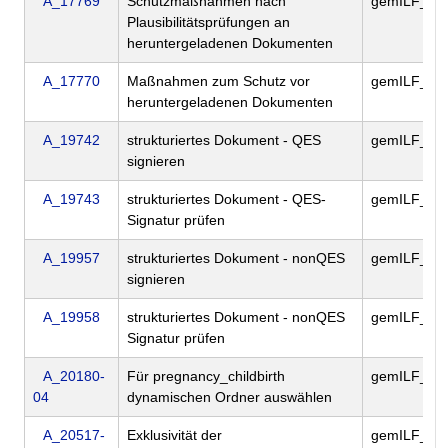
A_17769
Schutzmaßnahmen nach
gemILF_PS
Plausibilitätsprüfungen an
heruntergeladenen Dokumenten
A_17770
Maßnahmen zum Schutz vor
gemILF_PS
heruntergeladenen Dokumenten
A_19742
strukturiertes Dokument - QES
gemILF_PS
signieren
A_19743
strukturiertes Dokument - QES-
gemILF_PS
Signatur prüfen
A_19957
strukturiertes Dokument - nonQES
gemILF_PS
signieren
A_19958
strukturiertes Dokument - nonQES
gemILF_PS
Signatur prüfen
A_20180-
Für pregnancy_childbirth
gemILF_PS
04
dynamischen Ordner auswählen
A_20517-
Exklusivität der
gemILF_PS