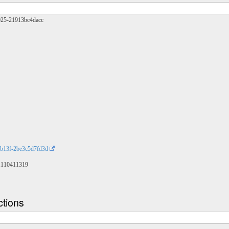
025-21913bc4dacc
-b13f-2be3c5d7fd3d
/X110411319
ctions