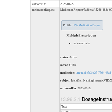
authoredOn
2025-01-22
medicationRequest
MedicationRequest/7a86ebaf-526b-488a-9
Profile:
EPA MedicationRequest
MultiplePrescription
indicator: false
status
: Active
intent
: Order
medication
:
urn:uuid:c7f34f27-7564-43ad
subject
: Identifier: NamingSystemKVID
authoredOn
: 2025-01-22
DosageInstru
Text