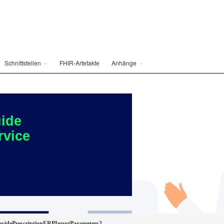
Schnittstellen
FHIR-Artefakte
Anhänge
ide
rvice
idePrescriptionERPInputParameters2