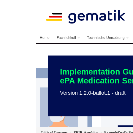
Home
Fachlichkeit
Technische Umsetzung
Implementation Gu
ePA Medication Se
Version 1.2.0-ballot.1 - draft
Table of Contents
FHIR-Artefakte
ExampleEpaOpProv