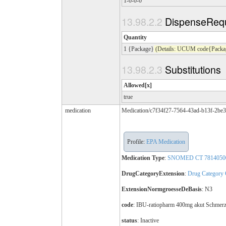
1-0-0-0
DispenseReq
Quantity
1 {Package}
(Details: UCUM code{Packag
Substitutions
Allowed[x]
true
medication
Medication/c7f34f27-7564-43ad-b13f-2be
Profile:
EPA Medication
Medication Type
:
SNOMED CT 7814050
DrugCategoryExtension
:
Drug Category 
ExtensionNormgroesseDeBasis
: N3
code
:
IBU-ratiopharm 400mg akut Schmerzt
status
: Inactive