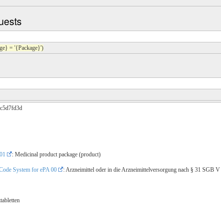
uests
e} = '{Package}')
3c5d7fd3d
01
: Medicinal product package (product)
Code System for ePA 00
: Arzneimittel oder in die Arzneimittelversorgung nach § 31 SGB 
abletten