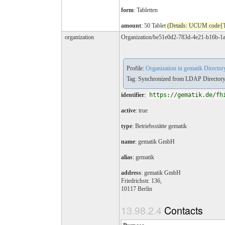
form
:
Tabletten
amount
: 50 Tablet
(Details: UCUM code{Tab
organization
Organization/be51e0d2-783d-4e21-b16b-
Profile:
Organization in gematik Director
Tag: Synchronized from LDAP Directory 
identifier
:
https://gematik.de/fh
active
: true
type
:
Betriebsstätte gematik
name
: gematik GmbH
alias
: gematik
address
: gematik GmbH
Friedrichstr. 136,
10117 Berlin
Contacts