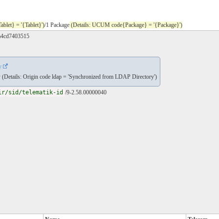
let} = '{Tablet}')
/1 Package
(Details: UCUM code{Package} = '{Package}')
1a4cd7403515
y
(Details: Origin code ldap = 'Synchronized from LDAP Directory')
ir/sid/telematik-id
/9-2.58.00000040