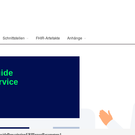
Schnittstellen
FHIR-Artefakte
Anhänge
ide
rvice
idePrescriptionERPInputParameters1