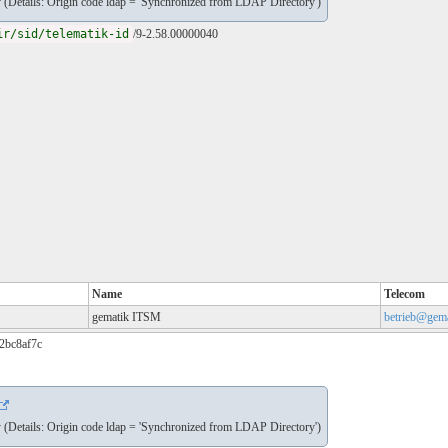
(Details: Origin code ldap = 'Synchronized from LDAP Directory')
ir/sid/telematik-id
/9-2.58.00000040
Name
Telecom
gematik ITSM
betrieb@gema
a2bc8af7c
(Details: Origin code ldap = 'Synchronized from LDAP Directory')