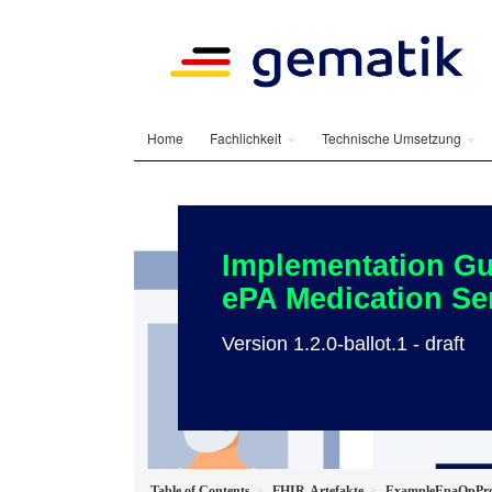
Home
Fachlichkeit
Technische Umsetzung
Implementation Gu
ePA Medication Se
Version 1.2.0-ballot.1 - draft
Table of Contents
FHIR-Artefakte
ExampleEpaOpProv