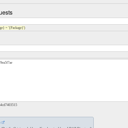
uests
e} = '{Package}')
79ea5f7ae
1a4cd7403515
y