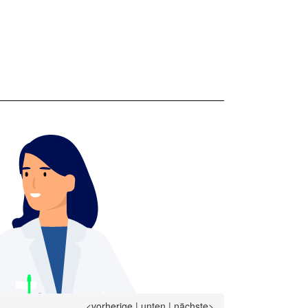
<vorherige
|
unten
|
nächste>