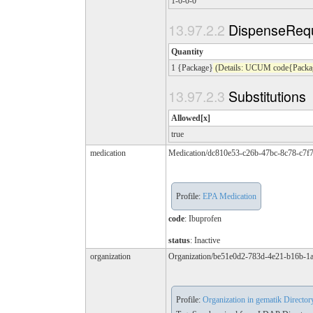
1-0-0-0
DispenseReq
Quantity
1 {Package}
(Details: UCUM code{Packag
Substitutions
Allowed[x]
true
medication
Medication/dc810e53-c26b-47bc-8c78-c7f
Profile:
EPA Medication
code
:
Ibuprofen
status
: Inactive
organization
Organization/be51e0d2-783d-4e21-b16b-
Profile:
Organization in gematik Director