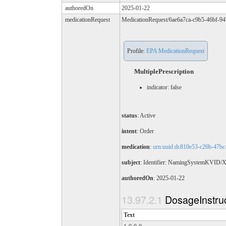
authoredOn
2025-01-22
medicationRequest
MedicationRequest/6ae6a7ca-c9b5-46bf-9
Profile:
EPA MedicationRequest
MultiplePrescription
indicator: false
status
: Active
intent
: Order
medication
:
urn:uuid:dc810e53-c26b-47bc
subject
: Identifier: NamingSystemKVID
authoredOn
: 2025-01-22
DosageInstru
Text