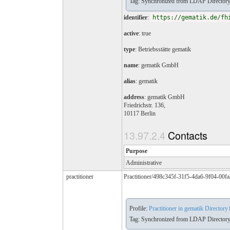
Tag: Synchronized from LDAP Directory 
identifier
:
https://gematik.de/fh
active
: true
type
:
Betriebsstätte gematik
name
: gematik GmbH
alias
: gematik
address
: gematik GmbH
Friedrichstr. 136,
10117 Berlin
Contacts
Purpose
Administrative
practitioner
Practitioner/498c345f-31f5-4da6-9f04-00f
Profile:
Practitioner in gematik Directory
Tag: Synchronized from LDAP Directory 