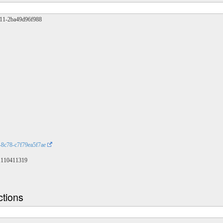
411-2ba49d96f988
-8c78-c7f79ea5f7ae
/X110411319
ctions