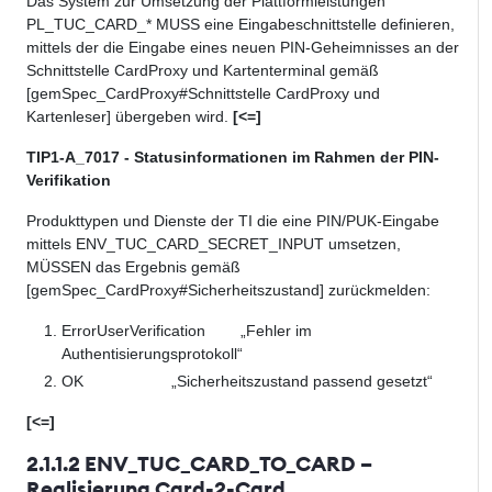
Das System zur Umsetzung der Plattformleistungen
PL_TUC_CARD_* MUSS eine Eingabeschnittstelle definieren,
mittels der die Eingabe eines neuen PIN-Geheimnisses an der
Schnittstelle CardProxy und Kartenterminal gemäß
[gemSpec_CardProxy#Schnittstelle CardProxy und
Kartenleser] übergeben wird.
[<=]
TIP1-A_7017 - Statusinformationen im Rahmen der PIN-
Verifikation
Produkttypen und Dienste der TI die eine PIN/PUK-Eingabe
mittels ENV_TUC_CARD_SECRET_INPUT umsetzen,
MÜSSEN das Ergebnis gemäß
[gemSpec_CardProxy#Sicherheitszustand] zurückmelden:
ErrorUserVerification „Fehler im
Authentisierungsprotokoll“
OK „Sicherheitszustand passend gesetzt“
[<=]
2.1.1.2 ENV_TUC_CARD_TO_CARD –
Realisierung Card-2-Card