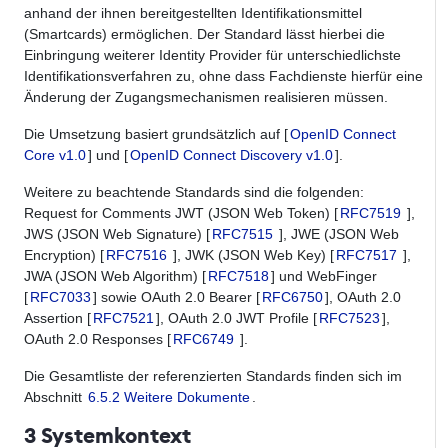
anhand der ihnen bereitgestellten Identifikationsmittel
(Smartcards) ermöglichen. Der Standard lässt hierbei die
Einbringung weiterer Identity Provider für unterschiedlichste
Identifikationsverfahren zu, ohne dass Fachdienste hierfür eine
Änderung der Zugangsmechanismen realisieren müssen.
Die Umsetzung basiert grundsätzlich auf [
OpenID Connect
Core v1.0
] und [
OpenID Connect Discovery v1.0
].
Weitere zu beachtende Standards sind die folgenden:
Request for Comments JWT (JSON Web Token) [
RFC7519
],
JWS (JSON Web Signature) [
RFC7515
], JWE (JSON Web
Encryption) [
RFC7516
], JWK (JSON Web Key) [
RFC7517
],
JWA (JSON Web Algorithm) [
RFC7518
] und WebFinger
[
RFC7033
] sowie OAuth 2.0 Bearer [
RFC6750
], OAuth 2.0
Assertion [
RFC7521
], OAuth 2.0 JWT Profile [
RFC7523
],
OAuth 2.0 Responses [
RFC6749
].
Die Gesamtliste der referenzierten Standards finden sich im
Abschnitt
6.5.2 Weitere Dokumente
.
3 Systemkontext