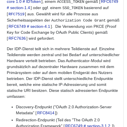
core 1.0 # IDToken
], einem
gemäß [
RFC6749
ACCESS_TOKEN
# section-1.4
] oder ggf. einem
basierend auf
SSO_TOKEN
[
] aus. Gewählt wird für alle Prozesse aus
RFC7519
Sicherheitsaspekten der
gemäß
Authorization Code Grant
[
RFC6749 # section-4.1
]. Die Verwendung von PKCE (Proof
Key for Code Exchange by OAuth Public Clients) gemäß
[
RFC7636
] wird gefordert.
Der IDP-Dienst teilt sich in mehrere Teildienste auf. Einzelne
Teildienste werden zentral und bei Bedarf auf unterschiedlicher
Hardware verteilt betrieben. Das Authenticator-Modul wird
grundsätzlich auf dezentraler Hardware zusammen mit dem
Primärsystem oder auf dem mobilen Endgerät des Nutzers
betrieben. Der IDP-Dienst stellt unterschiedliche Endpunkte
bereit, welche eine statische IP-Adressierung und somit
statische URI besitzen. Diese statisch adressierten Endpunkte
umfassen:
Discovery-Endpunkt ("OAuth 2.0 Authorization-Server
Metadata" [
RFC8414
])
Redirection-Endpunkt (Teil des "The OAuth 2.0
Authorization Framework" [
RFC6749 # section-3.1.2
])