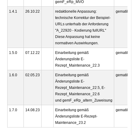
gemF_eRp_MVO
1.4.1
26.10.22
redaktionelle Anpassung:
gematik
technische Korrektur der Beispiel-
URLs unterhalb der Anforderung
"A_22920 - Kodierung fullURL"
Diese Anpassung hat keine
normativen Auswirkungen.
1.5.0
07.12.22
Einarbeitung gemäß
gematik
Änderungsliste E-
Rezept_Maintenance_22.3
1.6.0
02.05.23
Einarbeitung gemäß
gematik
Änderungsliste E-
Rezept_Maintenance_22.5, E-
Rezept_Maintenance_22.6
und gemF_eRp_altern_Zuweisung
1.7.0
14.08.23
Einarbeitung gemäß
gematik
Änderungsliste E-Rezept-
Maintenance_23.2