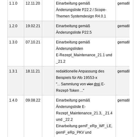
1.1.0
12.11.20
Einarbeitung gemäß
gematik
Änderungsliste P22.2 / Scope-
Themen Systemdesign R4.0.1
1.2.0
19.02.21
Einarbeitung gemäß
gematik
Änderungsliste P22.5
1.3.0
07.10.21
Einarbeitung gemäß
gematik
Änderungslisten
E-Rezept_Maintenance_21.1 und
_21.2
1.3.1
18.11.21
redaktionelle Anpassung des
gematik
Beispiels für Afo 19553-x
"... Sammlung von
vier
drei
E-
Rezept-Token ..."
1.4.0
09.08.22
Einarbeitung gemäß
gematik
Änderungsliste E-
Rezept_Maintenance_21.3, _21.4
und _22.2
Einarbeitung gemF_eRp_WF_LE,
gemF_eRp_PKV und