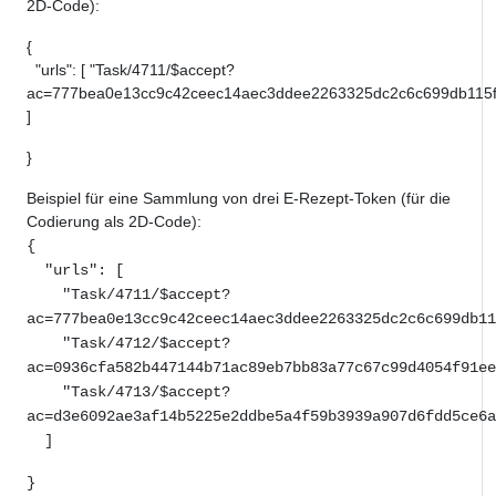
2D-Code):
{
"urls": [ "Task/4711/$accept?
ac=777bea0e13cc9c42ceec14aec3ddee2263325dc2c6c699db115f
]
}
Beispiel für eine Sammlung von drei E-Rezept-Token (für die
Codierung als 2D-Code):
{
"urls": [
"Task/4711/$accept?
ac=777bea0e13cc9c42ceec14aec3ddee2263325dc2c6c699db11
"Task/4712/$accept?
ac=0936cfa582b447144b71ac89eb7bb83a77c67c99d4054f91ee
"Task/4713/$accept?
ac=d3e6092ae3af14b5225e2ddbe5a4f59b3939a907d6fdd5ce6a
]
}