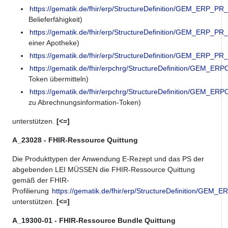
https://gematik.de/fhir/erp/StructureDefinition/GEM_ERP_P
Belieferfähigkeit)
https://gematik.de/fhir/erp/StructureDefinition/GEM_ERP_P
einer Apotheke)
https://gematik.de/fhir/erp/StructureDefinition/GEM_ERP_P
https://gematik.de/fhir/erpchrg/StructureDefinition/GE
Token übermitteln)
https://gematik.de/fhir/erpchrg/StructureDefinition/GE
zu Abrechnungsinformation-Token)
unterstützen.
[<=]
A_23028 - FHIR-Ressource Quittung
Die Produkttypen der Anwendung E-Rezept und das PS der
abgebenden LEI MÜSSEN die FHIR-Ressource Quittung
gemäß der FHIR-
Profilierung
https://gematik.de/fhir/erp/StructureDefinition/GEM
unterstützen.
[<=]
A_19300-01 - FHIR-Ressource Bundle Quittung