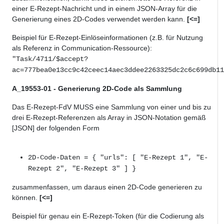
einer E-Rezept-Nachricht und in einem JSON-Array für die
Generierung eines 2D-Codes verwendet werden kann.
[<=]
Beispiel für E-Rezept-Einlöseinformationen (z.B. für Nutzung
als Referenz in Communication-Ressource):
"Task/4711/$accept?
ac=777bea0e13cc9c42ceec14aec3ddee2263325dc2c6c699db11
A_19553-01 - Generierung 2D-Code als Sammlung
Das E-Rezept-FdV MUSS eine Sammlung von einer und bis zu
drei E-Rezept-Referenzen als Array in JSON-Notation gemäß
[JSON] der folgenden Form
2D-Code-Daten = { "urls": [ "E-Rezept 1", "E-
Rezept 2", "E-Rezept 3" ] }
zusammenfassen, um daraus einen 2D-Code generieren zu
können.
[<=]
Beispiel für genau ein E-Rezept-Token (für die Codierung als