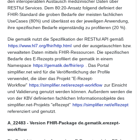
den interoperablen Austausch medizinischer Daten über
RESTful Services. Dem 80:20-Ansatz folgend definiert der
FHIR-Standard die groben Bedarfe der meisten fachlichen
UseCases (80%) und überlässt es der jeweiligen Anwendung,
ihre spezifischen Bedarfe eigenständig zu profilieren (20 %).
Die gematik nutzt die Spezifikation der RESTful API gemäß
https://www.hl7.org/fhir/http.html
und der ausgetauschten bzw.
verwalteten Daten mittels FHIR-Ressourcen. Die spezifischen
Bedarfe des E-Rezepts profiliert die gematik in einem
Namespace
https://gematik.de/fhir/erp
. Das Portal
simplifier.net wird für die Veröffentlichung der Profile
verwendet, die über das Projekt "E-Rezept-
Workflow"
https://simplifier.net/erezept-workflow
zur Einsicht
und Validierung genutzt werden können. Außerdem werden die
von der KBV definierten fachlichen Informationsobjekte des
simplifier.net-Projekts "eRezept"
https://simplifier.net/eRezept
referenziert und genutzt.
A_22483 - Version FHIR-Package de.gematik.erezept-
workflow