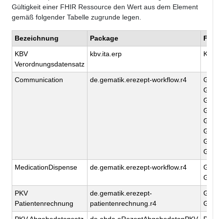
Gültigkeit einer FHIR Ressource den Wert aus dem Element
gemäß folgender Tabelle zugrunde legen.
Bezeichnung
Package
FHIR
KBV
kbv.ita.erp
KBV_
Verordnungsdatensatz
Communication
de.gematik.erezept-workflow.r4
Gem_
Gem_
Gem_
Gem_
GEM
GEM
GEM
GEM_
MedicationDispense
de.gematik.erezept-workflow.r4
Gem_
GEM_
PKV
de.gematik.erezept-
GEM
Patientenrechnung
patientenrechnung.r4
GEM
PKV Abgabedatensatz
de.abda.eRezeptAbgabedatenPKV
DAV_