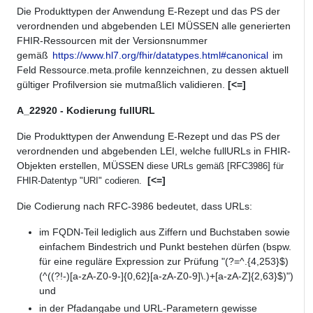
Die Produkttypen der Anwendung E-Rezept und das PS der
verordnenden und abgebenden LEI MÜSSEN alle generierten
FHIR-Ressourcen mit der Versionsnummer
gemäß
https://www.hl7.org/fhir/datatypes.html#canonical
im
Feld Ressource.meta.profile kennzeichnen, zu dessen aktuell
gültiger Profilversion sie mutmaßlich validieren.
[<=]
A_22920 - Kodierung fullURL
Die Produkttypen der Anwendung E-Rezept und das PS der
verordnenden und abgebenden LEI, welche fullURLs in FHIR-
Objekten erstellen, MÜSSEN
diese URLs gemäß [RFC3986] für
[<=]
FHIR-Datentyp "URI" codieren.
Die Codierung nach RFC-3986 bedeutet, dass URLs:
im FQDN-Teil lediglich aus Ziffern und Buchstaben sowie
einfachem Bindestrich und Punkt bestehen dürfen (bspw.
für eine reguläre Expression zur Prüfung "(?=^.{4,253}$)
(^((?!-)[a-zA-Z0-9-]{0,62}[a-zA-Z0-9]\.)+[a-zA-Z]{2,63}$)")
und
in der Pfadangabe und URL-Parametern gewisse