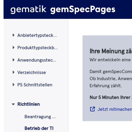
Anbietertypsteckbriefe
Produkttypsteckbriefe
Ihre Meinung zä
Wir entwickeln ein
Anwendungssteckbriefe
Damit gemSpecCommen
Verzeichnisse
Ob Industrie, Anwend
PS Schnittstellen
Erfahrung zählt.
Nur 5 Minuten Ihrer 
Richtlinien
Jetzt mitmache
Beantragung SMC-B ORG
Betrieb der TI