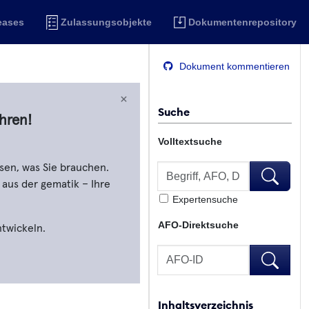
eases
Zulassungsobjekte
Dokumentenrepository
Dokument kommentieren
×
Suche
hren!
Volltextsuche
Volltextsuche
sen, was Sie brauchen.
Volltextsu
 aus der gematik – Ihre
Expertensuche
AFO-Direktsuche
ntwickeln.
AFO-Direktsuche
AFO-Direk
Inhaltsverzeichnis