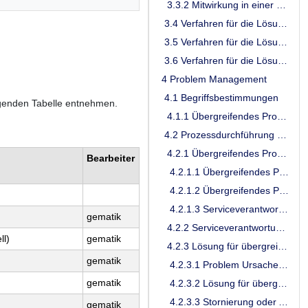
3.3.2 Mitwirkung in einer Taskforce
3.4 Verfahren für die Lösung eines Security-Incidents
3.5 Verfahren für die Lösung eines Incidents mit Datenschutzrelevanz
3.6 Verfahren für die Lösung von Notfall-Incidents
4 Problem Management
4.1 Begriffsbestimmungen
genden Tabelle entnehmen.
4.1.1 Übergreifendes Problem
4.2 Prozessdurchführung Problem Management
4.2.1 Übergreifendes Problem erfassen und qualifizieren
Bearbeiter
4.2.1.1 Übergreifendes Problem erfassen
4.2.1.2 Übergreifendes Problem qualifizieren
4.2.1.3 Serviceverantwortung für übergreifendes Problem zuweisen
gematik
4.2.2 Serviceverantwortung für übergreifendes Problem prüfen
ll)
gematik
4.2.3 Lösung für übergreifendes Problem erstellen
gematik
4.2.3.1 Problem Ursachenanalyse durchführen
gematik
4.2.3.2 Lösung für übergreifendes Problem entwickeln und implementieren
4.2.3.3 Stornierung oder Abbruch der Bearbeitung eines Problem-Tickets
gematik