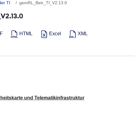
der TI
gemRL_Betr_TI_V2.13.0
V2.13.0
F
HTML
Excel
XML
eitskarte und Telematikinfrastruktur