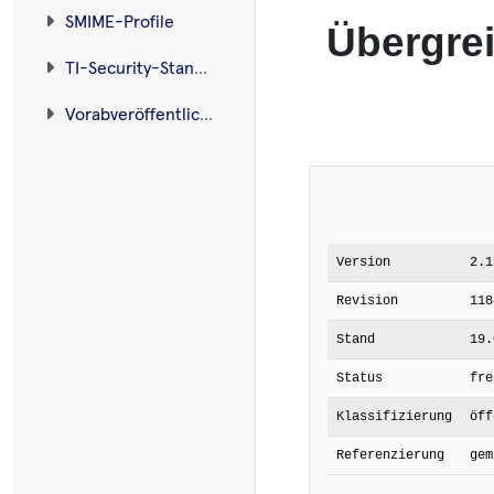
SMIME-Profile
Übergrei
TI-Security-Standard
Vorabveröffentlichungen
Version
2.1
Revision
118
Stand
19.
Status
fre
Klassifizierung
öff
Referenzierung
gem