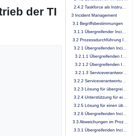
2.4.2 Taskforce als Instrument der Deeskalation im übergreifenden TI-ITSM
rieb der TI
3 Incident Management
3.1 Begriffsbestimmungen
3.1.1 Übergreifender Incident
3.2 Prozessdurchführung Incident Management
3.2.1 Übergreifenden Incident erfassen und qualifizieren
3.2.1.1 Übergreifenden Incident erfassen
3.2.1.2 Übergreifenden Incident qualifizieren
3.2.1.3 Serviceverantwortung für übergreifenden Incident zuweisen
3.2.2 Serviceverantwortung für übergreifenden Incident prüfen
3.2.3 Lösung für übergreifenden Incident erstellen
3.2.4 Unterstützung für einen übergreifenden Incident einfordern
3.2.5 Lösung für einen übergreifenden Incident prüfen
3.2.6 Übergreifenden Incident schließen
3.3 Abweichungen im Prozessablauf
3.3.1 Übergreifenden Incident eskalieren