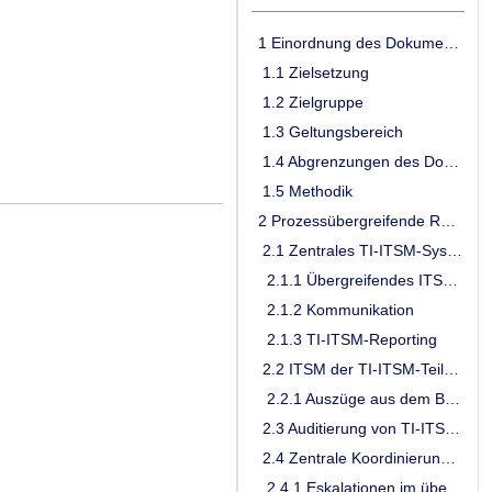
1 Einordnung des Dokumentes
1.1 Zielsetzung
1.2 Zielgruppe
1.3 Geltungsbereich
1.4 Abgrenzungen des Dokuments
1.5 Methodik
2 Prozessübergreifende Regelungen
2.1 Zentrales TI-ITSM-System
2.1.1 Übergreifendes ITSM der TI
2.1.2 Kommunikation
2.1.3 TI-ITSM-Reporting
2.2 ITSM der TI-ITSM-Teilnehmer
2.2.1 Auszüge aus dem Betriebshandbuch der TI-ITSM-Teilnehmer
2.3 Auditierung von TI-ITSM-Teilnehmern
2.4 Zentrale Koordinierung durch den Gesamtverantwortlichen TI
2.4.1 Eskalationen im übergreifenden TI-ITSM