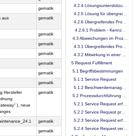
4.2.4 Lösungsunterstützung für übergreifendes Problem
gematik
4.2.5 Lösung für übergreifendes Problem prüfen
n aus
gematik
4.2.6 Übergreifendes Problem schließen
4.2.6.1 Problem - Kennzeichnung von Zeiträumen als "Pending"
gematik
4.3 Abweichungen im Prozessablauf
gematik
4.3.1 Übergreifendes Problem eskalieren
gematik
4.3.2 Mitwirkung in einer Taskforce
5 Request Fulfillment
gematik
5.1 Begriffsbestimmungen
gematik
5.1.1 Service Request
gematik
5.1.2 Beschwerdemanagement
g Hersteller
gematik
5.2 Prozessdurchführung Request Fulfillment
ordnung
5.2.1 Service Request erfassen
Gateway" ), neue
hanges
5.2.2 Service Request prüfen
5.2.3 Service Request erfüllen
aintenance_24.1
gematik
5.2.4 Service Request verifizieren und schließen
gematik