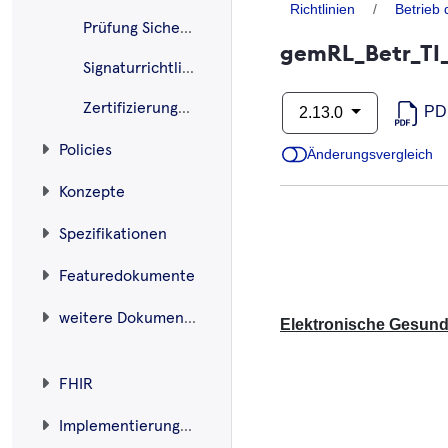
Richtlinien
Betrieb 
Prüfung Sicherheitseignung
gemRL_Betr_TI_
Signaturrichtlinie QES NFDM
Zertifizierungsrichtlinie gematik-TSL
PD
2.13.0
Policies
Änderungsvergleich
Konzepte
Spezifikationen
Featuredokumente
weitere Dokumente
Elektronische Gesundh
FHIR
Implementierungsleitfäden