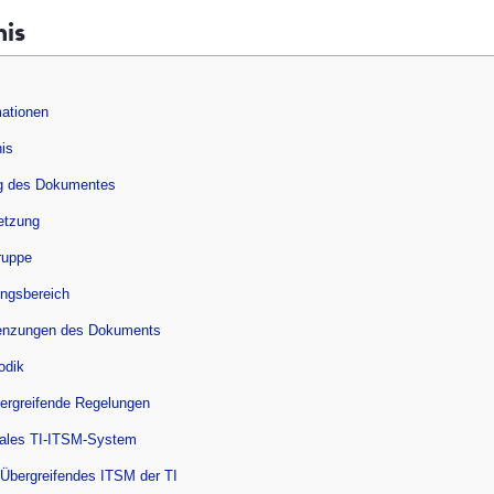
nis
ationen
nis
g des Dokumentes
setzung
ruppe
ungsbereich
renzungen des Dokuments
odik
ergreifende Regelungen
rales TI-ITSM-System
 Übergreifendes ITSM der TI