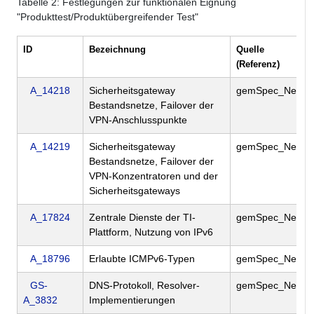
Tabelle
2
: Festlegungen zur funktionalen Eignung
"Produkttest/Produktübergreifender Test"
ID
Bezeichnung
Quelle
(Referenz)
A_14218
Sicherheitsgateway
gemSpec_Net
Bestandsnetze, Failover der
VPN-Anschlusspunkte
A_14219
Sicherheitsgateway
gemSpec_Net
Bestandsnetze, Failover der
VPN-Konzentratoren und der
Sicherheitsgateways
A_17824
Zentrale Dienste der TI-
gemSpec_Net
Plattform, Nutzung von IPv6
A_18796
Erlaubte ICMPv6-Typen
gemSpec_Net
GS-
DNS-Protokoll, Resolver-
gemSpec_Net
A_3832
Implementierungen