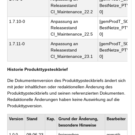
Releasestand
BestNetze_PTV1.7
CI_Maintenance_22.2
0]
1.7.10-0
Anpassung an
[gemProdT_SG-
Releasestand
BestNetze_PTV1.7
CI_Maintenance_22.5
0]
1.7.11-0
Anpassung an
[gemProdT_SG-
Releasestand
BestNetze_PTV1.7
CI_Maintenance_23.1
0]
Historie Produkttypsteckbrief
Die Dokumentenversion des Produkttypsteckbriefs ändert sich
mit jeder inhaltlichen oder redaktionellen Änderung des
Produkttypsteckbriefs und seinen referenzierten Dokumenten.
Redaktionelle Änderungen haben keine Auswirkung auf die
Produkttypversion.
Version
Stand
Kap.
Grund der Änderung,
Bearbeiter
besondere Hinweise
09.06.23
1.0.0
freigegeben
gematik