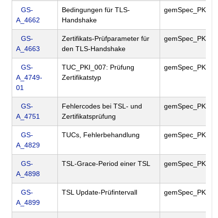
GS-
Bedingungen für TLS-
gemSpec_PKI
A_4662
Handshake
GS-
Zertifikats-Prüfparameter für
gemSpec_PKI
A_4663
den TLS-Handshake
GS-
TUC_PKI_007: Prüfung
gemSpec_PKI
A_4749-
Zertifikatstyp
01
GS-
Fehlercodes bei TSL- und
gemSpec_PKI
A_4751
Zertifikatsprüfung
GS-
TUCs, Fehlerbehandlung
gemSpec_PKI
A_4829
GS-
TSL-Grace-Period einer TSL
gemSpec_PKI
A_4898
GS-
TSL Update-Prüfintervall
gemSpec_PKI
A_4899