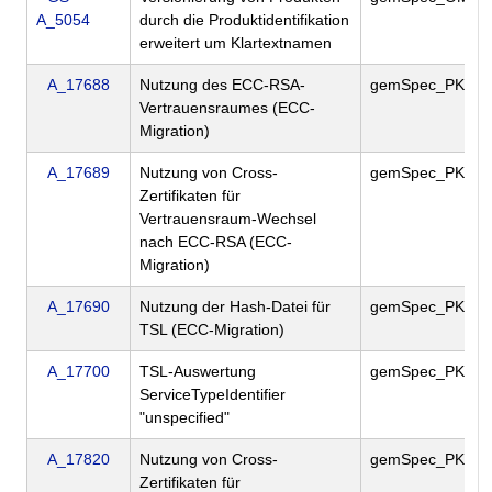
A_5054
durch die Produktidentifikation
erweitert um Klartextnamen
A_17688
Nutzung des ECC-RSA-
gemSpec_PKI
Vertrauensraumes (ECC-
Migration)
A_17689
Nutzung von Cross-
gemSpec_PKI
Zertifikaten für
Vertrauensraum-Wechsel
nach ECC-RSA (ECC-
Migration)
A_17690
Nutzung der Hash-Datei für
gemSpec_PKI
TSL (ECC-Migration)
A_17700
TSL-Auswertung
gemSpec_PKI
ServiceTypeIdentifier
"unspecified"
A_17820
Nutzung von Cross-
gemSpec_PKI
Zertifikaten für