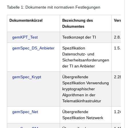
Tabelle
1
: Dokumente mit normativen Festlegungen
Dokumentenkürzel
Bezeichnung des
Version
Dokumentes
gemKPT_Test
Testkonzept der TI
2.8.6
gemSpec_DS_Anbieter
Spezifikation
1.5.0
Datenschutz- und
Sicherheitsanforderungen
der TI an Anbieter
gemSpec_Krypt
Übergreifende
2.28.0
Spezifikation Verwendung
kryptographischer
Algorithmen in der
Telematikinfrastruktur
gemSpec_Net
Übergreifende
1.24.0
Spezifikation Netzwerk