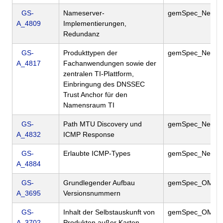
GS-
Nameserver-
gemSpec_Net
A_4809
Implementierungen,
Redundanz
GS-
Produkttypen der
gemSpec_Net
A_4817
Fachanwendungen sowie der
zentralen TI-Plattform,
Einbringung des DNSSEC
Trust Anchor für den
Namensraum TI
GS-
Path MTU Discovery und
gemSpec_Net
A_4832
ICMP Response
GS-
Erlaubte ICMP-Types
gemSpec_Net
A_4884
GS-
Grundlegender Aufbau
gemSpec_OM
A_3695
Versionsnummern
GS-
Inhalt der Selbstauskunft von
gemSpec_OM
A_3702
Produkten außer Karten