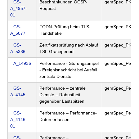
GS-
Beschränkungen OCSP-
gemSpec_PKI
A_4957-
Request
01
GS-
FQDN-Prüfung beim TLS-
gemSpec_PKI
A_5077
Handshake
GS-
Zertifikatsprüfung nach Ablauf
gemSpec_PKI
A_5336
TSL-Graceperiod
A_14936
Performance - Störungsampel
gemSpec_Perf
- Ereignisnachricht bei Ausfall
zentrale Dienste
GS-
Performance – zentrale
gemSpec_Perf
A_4145
Dienste – Robustheit
gegenüber Lastspitzen
GS-
Performance – Performance-
gemSpec_Perf
A_4146-
Daten erfassen
01
GS-
Performance –
gemSpec_Perf