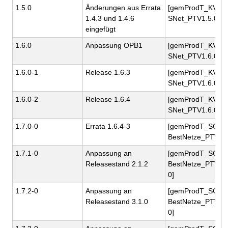
1.5.0
Änderungen aus Errata
[gemProdT_KV-
1.4.3 und 1.4.6
SNet_PTV1.5.0]
eingefügt
1.6.0
Anpassung OPB1
[gemProdT_KV-
SNet_PTV1.6.0]
1.6.0-1
Release 1.6.3
[gemProdT_KV-
SNet_PTV1.6.0-1]
1.6.0-2
Release 1.6.4
[gemProdT_KV-
SNet_PTV1.6.0-2]
1.7.0-0
Errata 1.6.4-3
[gemProdT_SG-
BestNetze_PTV1.7
1.7.1-0
Anpassung an
[gemProdT_SG-
Releasestand 2.1.2
BestNetze_PTV1.7
0]
1.7.2-0
Anpassung an
[gemProdT_SG-
Releasestand 3.1.0
BestNetze_PTV1.7
0]