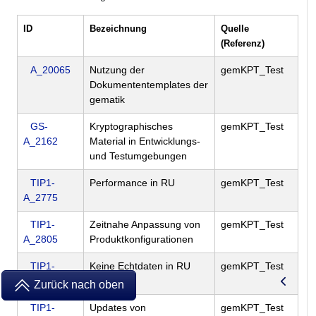
ID
Bezeichnung
Quelle
(Referenz)
A_20065
Nutzung der
gemKPT_Test
Dokumententemplates der
gematik
GS-
Kryptographisches
gemKPT_Test
A_2162
Material in Entwicklungs-
und Testumgebungen
TIP1-
Performance in RU
gemKPT_Test
A_2775
TIP1-
Zeitnahe Anpassung von
gemKPT_Test
A_2805
Produktkonfigurationen
TIP1-
Keine Echtdaten in RU
gemKPT_Test
A_4191
und TU
Zurück nach oben
TIP1-
Updates von
gemKPT_Test