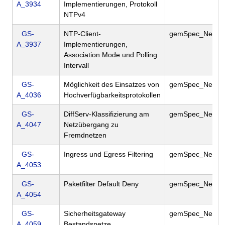
A_3934
Implementierungen, Protokoll
NTPv4
GS-
NTP-Client-
gemSpec_Net
A_3937
Implementierungen,
Association Mode und Polling
Intervall
GS-
Möglichkeit des Einsatzes von
gemSpec_Net
A_4036
Hochverfügbarkeitsprotokollen
GS-
DiffServ-Klassifizierung am
gemSpec_Net
A_4047
Netzübergang zu
Fremdnetzen
GS-
Ingress und Egress Filtering
gemSpec_Net
A_4053
GS-
Paketfilter Default Deny
gemSpec_Net
A_4054
GS-
Sicherheitsgateway
gemSpec_Net
A_4059
Bestandsnetze