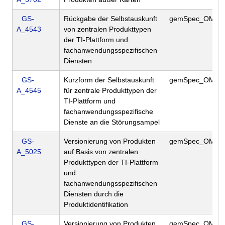
GS-
Rückgabe der Selbstauskunft
gemSpec_OM
A_4543
von zentralen Produkttypen
der TI-Plattform und
fachanwendungsspezifischen
Diensten
GS-
Kurzform der Selbstauskunft
gemSpec_OM
A_4545
für zentrale Produkttypen der
TI-Plattform und
fachanwendungsspezifische
Dienste an die Störungsampel
GS-
Versionierung von Produkten
gemSpec_OM
A_5025
auf Basis von zentralen
Produkttypen der TI-Plattform
und
fachanwendungsspezifischen
Diensten durch die
Produktidentifikation
GS-
Versionierung von Produkten
gemSpec_OM