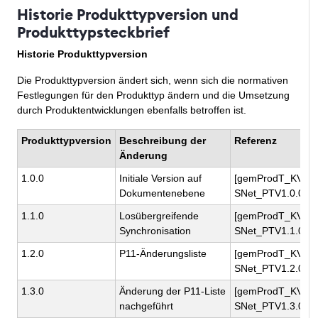
Historie Produkttypversion und
Produkttypsteckbrief
Historie Produkttypversion
Die Produkttypversion ändert sich, wenn sich die normativen
Festlegungen für den Produkttyp ändern und die Umsetzung
durch Produktentwicklungen ebenfalls betroffen ist.
Produkttypversion
Beschreibung der
Referenz
Änderung
1.0.0
Initiale Version auf
[gemProdT_KV-
Dokumentenebene
SNet_PTV1.0.0]
1.1.0
Losübergreifende
[gemProdT_KV-
Synchronisation
SNet_PTV1.1.0]
1.2.0
P11-Änderungsliste
[gemProdT_KV-
SNet_PTV1.2.0]
1.3.0
Änderung der P11-Liste
[gemProdT_KV-
nachgeführt
SNet_PTV1.3.0]