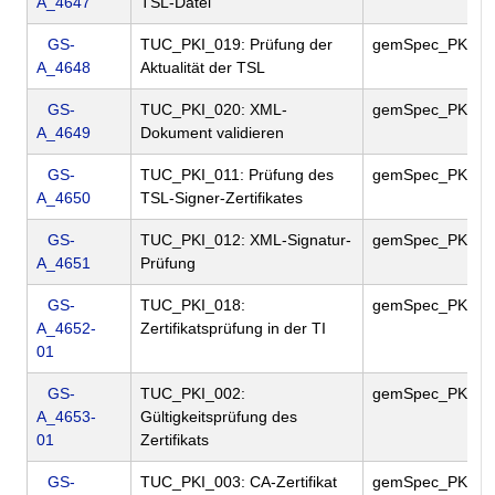
A_4647
TSL-Datei
GS-
TUC_PKI_019: Prüfung der
gemSpec_PKI
A_4648
Aktualität der TSL
GS-
TUC_PKI_020: XML-
gemSpec_PKI
A_4649
Dokument validieren
GS-
TUC_PKI_011: Prüfung des
gemSpec_PKI
A_4650
TSL-Signer-Zertifikates
GS-
TUC_PKI_012: XML-Signatur-
gemSpec_PKI
A_4651
Prüfung
GS-
TUC_PKI_018:
gemSpec_PKI
A_4652-
Zertifikatsprüfung in der TI
01
GS-
TUC_PKI_002:
gemSpec_PKI
A_4653-
Gültigkeitsprüfung des
01
Zertifikats
GS-
TUC_PKI_003: CA-Zertifikat
gemSpec_PKI