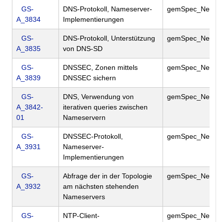
GS-
DNS-Protokoll, Nameserver-
gemSpec_Net
A_3834
Implementierungen
GS-
DNS-Protokoll, Unterstützung
gemSpec_Net
A_3835
von DNS-SD
GS-
DNSSEC, Zonen mittels
gemSpec_Net
A_3839
DNSSEC sichern
GS-
DNS, Verwendung von
gemSpec_Net
A_3842-
iterativen queries zwischen
01
Nameservern
GS-
DNSSEC-Protokoll,
gemSpec_Net
A_3931
Nameserver-
Implementierungen
GS-
Abfrage der in der Topologie
gemSpec_Net
A_3932
am nächsten stehenden
Nameservers
GS-
NTP-Client-
gemSpec_Net