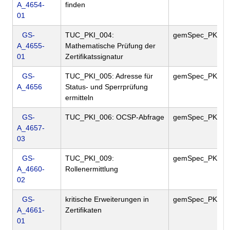
A_4654-
finden
01
GS-
TUC_PKI_004:
gemSpec_PKI
A_4655-
Mathematische Prüfung der
01
Zertifikatssignatur
GS-
TUC_PKI_005: Adresse für
gemSpec_PKI
A_4656
Status- und Sperrprüfung
ermitteln
GS-
TUC_PKI_006: OCSP-Abfrage
gemSpec_PKI
A_4657-
03
GS-
TUC_PKI_009:
gemSpec_PKI
A_4660-
Rollenermittlung
02
GS-
kritische Erweiterungen in
gemSpec_PKI
A_4661-
Zertifikaten
01