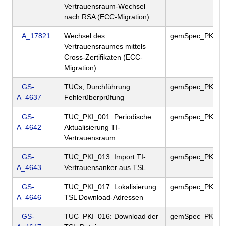
Vertrauensraum-Wechsel
nach RSA (ECC-Migration)
A_17821
Wechsel des
gemSpec_PKI
Vertrauensraumes mittels
Cross-Zertifikaten (ECC-
Migration)
GS-
TUCs, Durchführung
gemSpec_PKI
A_4637
Fehlerüberprüfung
GS-
TUC_PKI_001: Periodische
gemSpec_PKI
A_4642
Aktualisierung TI-
Vertrauensraum
GS-
TUC_PKI_013: Import TI-
gemSpec_PKI
A_4643
Vertrauensanker aus TSL
GS-
TUC_PKI_017: Lokalisierung
gemSpec_PKI
A_4646
TSL Download-Adressen
GS-
TUC_PKI_016: Download der
gemSpec_PKI