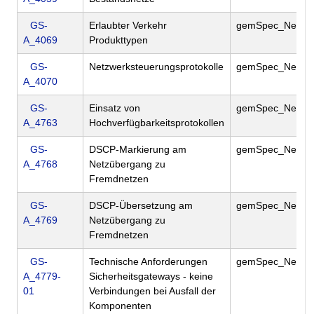
GS-
Erlaubter Verkehr
gemSpec_Net
A_4069
Produkttypen
GS-
Netzwerksteuerungsprotokolle
gemSpec_Net
A_4070
GS-
Einsatz von
gemSpec_Net
A_4763
Hochverfügbarkeitsprotokollen
GS-
DSCP-Markierung am
gemSpec_Net
A_4768
Netzübergang zu
Fremdnetzen
GS-
DSCP-Übersetzung am
gemSpec_Net
A_4769
Netzübergang zu
Fremdnetzen
GS-
Technische Anforderungen
gemSpec_Net
A_4779-
Sicherheitsgateways - keine
01
Verbindungen bei Ausfall der
Komponenten