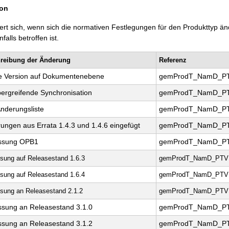
ion
ert sich, wenn sich die normativen Festlegungen für den Produkttyp 
alls betroffen ist.
reibung der Änderung
Referenz
ale Version auf Dokumentenebene
gemProdT_NamD_PT
ergreifende Synchronisation
gemProdT_NamD_PT
nderungsliste
gemProdT_NamD_PT
ungen aus Errata 1.4.3 und 1.4.6 eingefügt
gemProdT_NamD_PT
ssung OPB1
gemProdT_NamD_PT
sung auf Releasestand 1.6.3
gemProdT_NamD_PTV1
sung auf Releasestand 1.6.4
gemProdT_NamD_PTV1
sung an Releasestand 2.1.2
gemProdT_NamD_PTV1
sung an Releasestand 3.1.0
gemProdT_NamD_PT
sung an Releasestand 3.1.2
gemProdT_NamD_PT