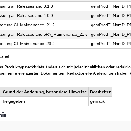
sung an Releasestand 3.1.3
gemProdT_NamD_PT
sung an Releasestand 4.0.0
gemProdT_NamD_PT
beitung CI_Maintenance_21.2
gemProdT_NamD_PT
sung an Releasestand ePA_Maintenance_21.5
gemProdT_NamD_PT
beitung CI_Maintenance_23.2
gemProdT_NamD_PT
brief
 Produkttypsteckbriefs ändert sich mit jeder inhaltlichen oder redakt
 seinen referenzierten Dokumenten. Redaktionelle Änderungen haben k
Grund der Änderung, besondere Hinweise
Bearbeiter
freigegeben
gematik
nis