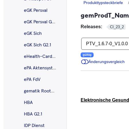
Produkttypsteckbriefe
eGK Persval
gemProdT_NamD
eGK Persval G2.1
Releases:
CI_23_2
eGK Sich
PTV_1.6.7-0_V1.0.0
eGK Sich G2.1
gültig
eHealth-CardLink
Änderungsvergleich
ePA Aktensystem
ePA FdV
gematik Root-CA
Elektronische Gesundh
HBA
HBA G2.1
IDP Dienst