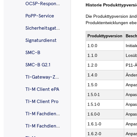
OCSP-Responder-Proxy
Historie Produkttypvers
PoPP-Service
Die Produkttypversion änd
Produktentwicklungen ebenf
Sicherheitsgateway Bestandsnetze
Produkttypversion
Besch
Signaturdienst
1.0.0
Initi
SMC-B
1.1.0
Losüb
SMC-B G2.1
1.2.0
P11-Ä
1.4.0
Änder
TI-Gateway-Zugangsmodul
1.5.0
Anpa
TI-M Client ePA
1.5.0-1
Anpas
TI-M Client Pro
1.5.1-0
Anpas
TI-M Fachdienst ePA
1.6.0-0
Anpas
1.6.1-0
Anpas
TI-M Fachdienst Pro
1.6.2-0
Anpas