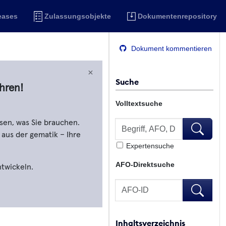
eases
Zulassungsobjekte
Dokumentenrepository
Dokument kommentieren
×
Suche
hren!
Volltextsuche
Volltextsuche
sen, was Sie brauchen.
Volltextsu
 aus der gematik – Ihre
Expertensuche
AFO-Direktsuche
ntwickeln.
AFO-Direktsuche
AFO-Direk
Inhaltsverzeichnis