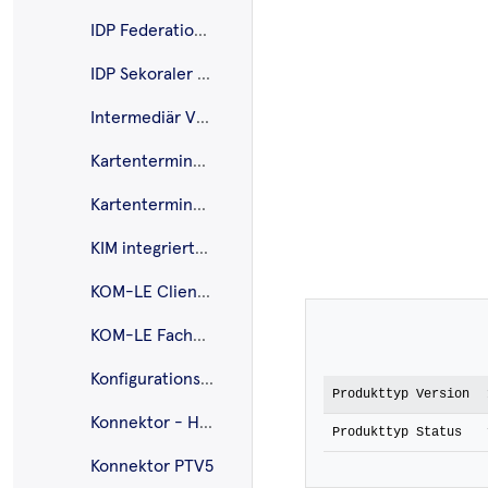
IDP Federation Master
IDP Sekoraler IDP
Intermediär VSDM
Kartenterminal - eHealth
Kartenterminal - Mobiles
KIM integriertes Clientmodul
KOM-LE Clientmodul
KOM-LE Fachdienst
Konfigurationsdienst
Produkttyp Version
Konnektor - Highspeed
Produkttyp Status
Konnektor PTV5