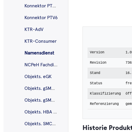
Konnektor PTV5Plus
Konnektor PTV6
KTR-AdV
KTR-Consumer
Version
1.0
Namensdienst
Revision
736
NCPeH Fachdienst
Stand
16.
Objekts. eGK
Status
fre
Objekts. gSMC-K
Klassifizierung
öff
Objekts. gSMC-KT
Referenzierung
gem
Objekts. HBA G2.1
Objekts. SMC-B G2.1
Historie Produk