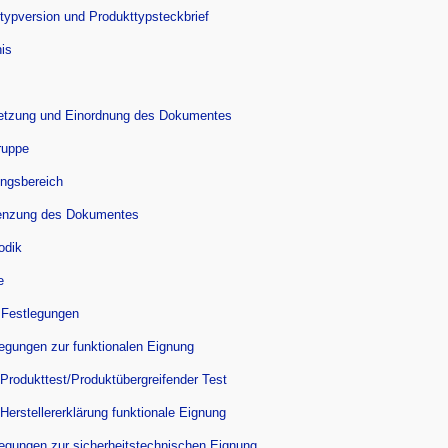
ttypversion und Produkttypsteckbrief
nis
setzung und Einordnung des Dokumentes
ruppe
ungsbereich
enzung des Dokumentes
odik
e
 Festlegungen
legungen zur funktionalen Eignung
 Produkttest/Produktübergreifender Test
 Herstellererklärung funktionale Eignung
legungen zur sicherheitstechnischen Eignung