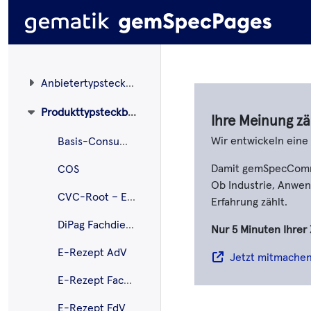
Anbietertypsteckbriefe
Produkttypsteckbriefe
Ihre Meinung zä
Wir entwickeln ein
Basis-Consumer
Damit gemSpecCommen
COS
Ob Industrie, Anwend
CVC-Root – ECC
Erfahrung zählt.
DiPag Fachdienst
Nur 5 Minuten Ihrer 
E-Rezept AdV
Jetzt mitmache
E-Rezept Fachdienst
E-Rezept FdV