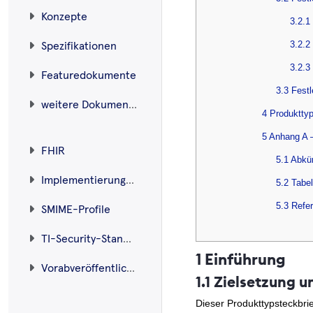
Konzepte
3.2.1
3.2.2
Spezifikationen
3.2.3
Featuredokumente
3.3 Fest
weitere Dokumente
4 Produktty
5 Anhang A 
FHIR
5.1 Abkü
Implementierungsleitfäden
5.2 Tabe
5.3 Refe
SMIME-Profile
TI-Security-Standard
1 Einführung
Vorabveröffentlichungen
1.1 Zielsetzung
Dieser Produkttypsteckbri