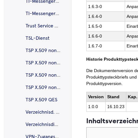
TI-Messenger-Client
1.6.3-0
Anpas
TI-Messenger-Fachdienst
1.6.4-0
Anpas
Trust Service Provider CVC
1.6.5-0
Einar
1.6.6-0
Anpas
TSL-Dienst
1.6.7-0
Einar
TSP X.509 nonQES – eGK
Historie Produkttypsteck
TSP X.509 nonQES – HBA
Die Dokumentenversion des
TSP X.509 nonQES – Komponentenzertifikate
Produkttypsteckbriefs und
Produkttypversion.
TSP X.509 nonQES – SMC-B
Version
Stand
Kap.
TSP X.509 QES
1.0.0
16.10.23
Verzeichnisd. FHIR
Inhaltsverzeich
Verzeichnisdienst
VPN-Zugangsdienst