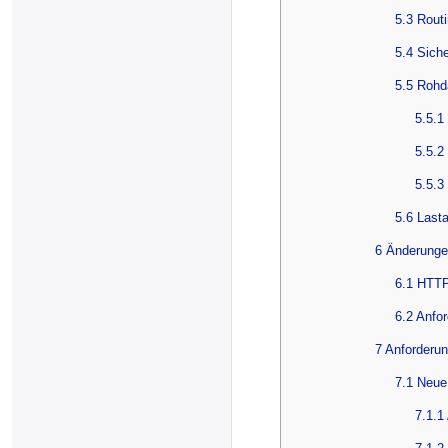
5.3 Routi
5.4 Sich
5.5 Rohd
5.5.1
5.5.2 
5.5.3
5.6 Last
6 Änderunge
6.1 HTTP
6.2 Anfo
7 Anforderu
7.1 Neue
7.1.1