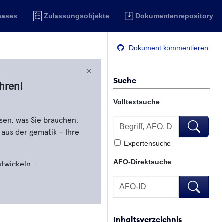
eases
Zulassungsobjekte
Dokumentenrepository
Dokument kommentieren
×
Suche
hren!
Volltextsuche
Volltextsuche
sen, was Sie brauchen.
Volltextsu
 aus der gematik – Ihre
Expertensuche
AFO-Direktsuche
ntwickeln.
AFO-Direktsuche
AFO-Direk
Inhaltsverzeichnis