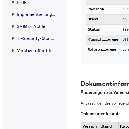
FHIR
Revision
572
Implementierungsleitfäden
Stand
15.
SMIME-Profile
Status
fre
TI-Security-Standard
Klassifizierung
öff
Referenzierung
gem
Vorabveröffentlichungen
Dokumentinfor
Änderungen zur Vorvers
Anpassungen des vorliegend
Dokumentenhistorie
Version
Stand
Kap.