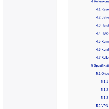
4 Rollenkon
4.1 Resel
4.2 Betre
4.3 Hers
4.4 HSK-I
4.5 Remo
4.6 Kund
4.7 Roll
5 Spezifika
5.1 Onbo
5.1.1
5.1.2
5.1.3
5.2 VPN