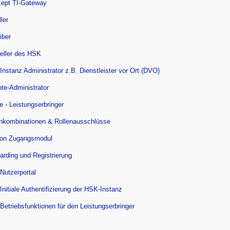
zept TI-Gateway
ler
iber
teller des HSK
nstanz Administrator z.B. Dienstleister vor Ort (DVO)
te-Administrator
e - Leistungserbringer
enkombinationen & Rollenausschlüsse
tion Zugangsmodul
arding und Registrierung
 Nutzerportal
 Initiale Authentifizierung der HSK-Instanz
 Betriebsfunktionen für den Leistungserbringer