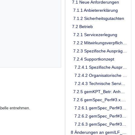
7.1 Neue Anforderungen
7.1.1 Anbietererklärung
7.1.2 Sicherheitsgutachten
7.2 Betrieb
7.2.1 Servicezerlegung
7.2.2 Mitwirkungsverpflichtung im TI-ITSM gemäß [gemRL_Betr_TI]
7.2.3 Spezifische Ausprägungen und Verpflichtungen einzelner Rollen
7.2.4 Supportkonzept
7.2.4.1 Spezifische Ausprägungen
7.2.4.2 Organisatorische Service Level
7.2.4.3 Technische Service Level / Performance-Kenngrößen
7.2.5 gemKPT_Betr: Anhang A
7.2.6 gemSpec_Perf#3.x.1 Leistungsanforderungen TI-Gateway
7.2.6.1 gemSpec_Perf#3.x.1.1 Lastmodell TI-Gateway
abelle entnehmen.
7.2.6.2 gemSpec_Perf#3.x.1.2 Bearbeitungszeiten TI-Gateway
7.2.6.3 gemSpec_Perf#3.x.1.3 Performancevorgaben TI-Gateway
8 Änderungen an gemILF_PS