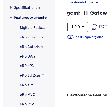
Featuredokumente
Spezifikationen
gemF_TI-Gatew
Featuredokumente
PDF
1.0.0
Digitale Patientenrechnung
Änderungsvergleich
eRp altern Zuweisung
eRp Autorisierung Apo
eRp DiGa
eRP ePA
eRp EU Zugriff
eRp KIM
eRp MVO
Elektronische Gesundh
eRp PKV