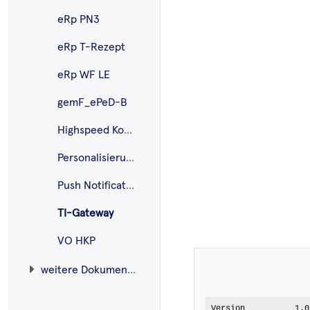
eRp PN3
eRp T-Rezept
eRp WF LE
gemF_ePeD-B
Highspeed Konnektor
Personalisierung HSM-B
Push Notification
TI-Gateway
VO HKP
weitere Dokumente
Version
1.0