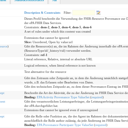
able
Statistics/References
All
Description & Constraints
Filter:
Dieses Profil beschreibt die Verwendung der FHIR-Resource Provenance zu
der ePA FHIR Data Services.
Constraints:
dom-2
,
dom-3
,
dom-4
,
dom-5
,
dom-6
A set of rules under which this content was created
Extensions that cannot be ignored
Slice:
Unordered, Open by value:url
ource
)
Gibt die Ressource(n) an, die im Rahmen der Änderung innerhalb der ePA erstel
(ResourceType/id/_history/vid) verwendet werden.
Constraints:
ref-1
Literal reference, Relative, internal or absolute URL
Logical reference, when literal reference is not known
Text alternative for the resource
Gibt den Zeitraum oder Zeitpunkt an, in dem die Änderung tatsächlich stattgef
wurde, z.B. das Erfassen oder Bearbeiten von Daten.
Gibt den technischen Zeitpunkt an, zu dem dieser Provenance-Eintrag im FHIR D
ept
Beschreibt die Art der Aktivität, die zu der Änderung im FHIR Data Service 
Binding:
EPA Activity Provenance Type ValueSet
(
required
)
ment
Gibt den verantwortlichen Leistungserbringer, die Leistungserbringerinstitut
der ePA durchgeführt hat.
Extensions that cannot be ignored even if unrecognized
ept
Gibt die Rolle oder Funktion an, die der Agent im Rahmen der dokumentierte
ausschließlich die Rolle author zulässig, da jede Änderung im FHIR Data Servi
Binding:
EPA Provenance Participant Type ValueSet
(
required
)