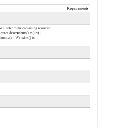
Requirements
ALL refer to the containing resource
ource.descendants().as(uri) |
onical) = '#').exists() or