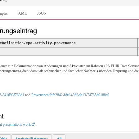
mples
XML
JSON
rungseintrag
eDefinition/epa-activity-provenance
ance zur Dokumentation von Änderungen und Aktivitäten im Rahmen ePA FHIR Data Services.
derungseintrag dient damit als technischer und fachlicher Nachweis über den Ursprung und die
86-841693f788d1
and
Provenance/fdfc2842-bfff-436f-ab13-74785d0188c0
nt
nt presentations work
.