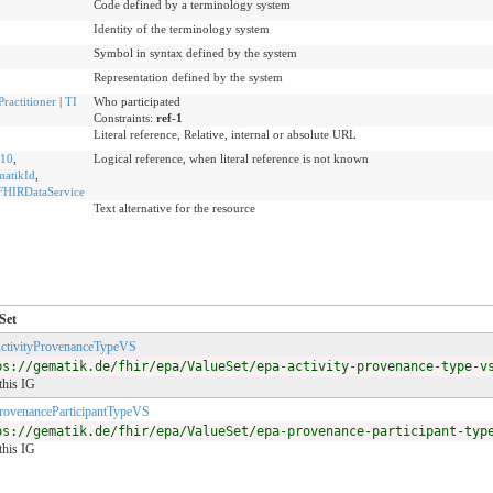
Code defined by a terminology system
Identity of the terminology system
Symbol in syntax defined by the system
Representation defined by the system
Practitioner
|
TI
Who participated
Constraints:
ref-1
Literal reference, Relative, internal or absolute URL
d10
,
Logical reference, when literal reference is not known
matikId
,
AFHIRDataService
Text alternative for the resource
Set
tivityProvenanceTypeVS
ps://gematik.de/fhir/epa/ValueSet/epa-activity-provenance-type-v
this IG
ovenanceParticipantTypeVS
ps://gematik.de/fhir/epa/ValueSet/epa-provenance-participant-typ
this IG