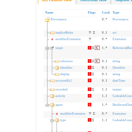
Key Elements Table
Differential Table
Snapshot T
Name
Flags
Card.
Type
Provenance
0..*
Provenance
implicitRules
?!
Σ
0..1
uri
modifierExtension
?!
0..*
Extension
target
S
Σ
C
1..*
Reference
(
Res
reference
S
Σ
C
0..1
string
identifier
S
Σ
0..1
Identifier
display
S
Σ
0..1
string
occurred[x]
S
0..1
dateTime
recorded
S
Σ
1..1
instant
activity
S
1..1
CodeableConc
agent
S
1..*
BackboneEle
modifierExtension
?!
Σ
0..*
Extension
type
S
Σ
1..1
CodeableConc