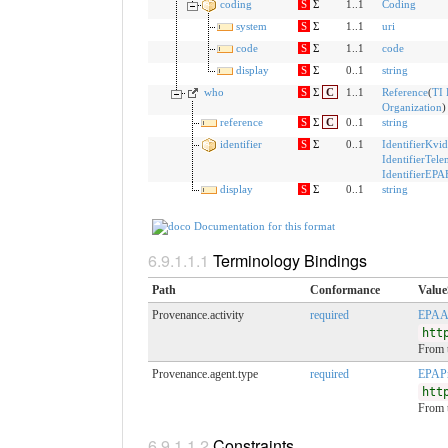
coding
S
Σ
1..1
Coding
system
S
Σ
1..1
uri
code
S
Σ
1..1
code
display
S
Σ
0..1
string
who
S
Σ
C
1..1
Reference
(
TI 
Organization
)
reference
S
Σ
C
0..1
string
identifier
S
Σ
0..1
IdentifierKvi
IdentifierTele
IdentifierEP
display
S
Σ
0..1
string
Documentation for this format
Terminology Bindings
Path
Conformance
Value
Provenance.activity
required
EPAAc
htt
From 
Provenance.agent.type
required
EPAPr
htt
From 
Constraints