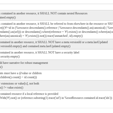
 is contained in another resource, it SHALL NOT contain nested Resources
ained.empty()
is contained in another resource, it SHALL be referred to from elsewhere in the resource or SH
e((('#'+id in (%resource.descendants().reference | %resource.descendants().as(canonical) | %res
dants().as(url))) or descendants().where(reference = '#').exists() or descendants().where(as(can
ere(as(canonical) = '#').exists()).not()).trace('unmatched', id).empty()
s contained in another resource, it SHALL NOT have a meta.versionId or a meta.lastUpdated
a.versionId.empty() and contained.meta.lastUpdated.empty()
 contained in another resource, it SHALL NOT have a security label
.security.empty()
ld have narrative for robust management
s()
ts must have a @value or children
children().count() > id.count())
 extensions or value[x], not both
s() != value.exists()
tained resource if a local reference is provided
sWith('#').not() or (reference.substring(1).trace('url') in %rootResource.contained.id.trace('ids'))