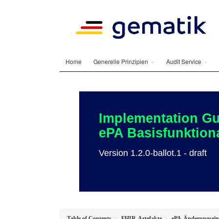
Home
Generelle Prinzipien
Audit Service
Implementation Gu
ePA Basisfunktiona
Version 1.2.0-ballot.1 - draft
Table of Contents
FHIR-Artefakte
ePA-Änderungsein