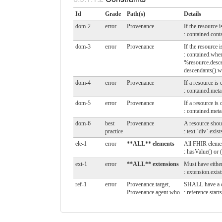
Id
Grade
Path(s)
Details
dom-2
error
Provenance
If the resource
: contained.cont
dom-3
error
Provenance
If the resource 
: contained.wher
%resource.descen
descendants().wh
dom-4
error
Provenance
If a resource i
: contained.met
dom-5
error
Provenance
If a resource is
: contained.meta
dom-6
best
Provenance
A resource shou
practice
: text.`div`.exist
ele-1
error
**ALL** elements
All FHIR elemen
: hasValue() or (
ext-1
error
**ALL** extensions
Must have either
: extension.exist
ref-1
error
Provenance.target,
SHALL have a con
Provenance.agent.who
: reference.start