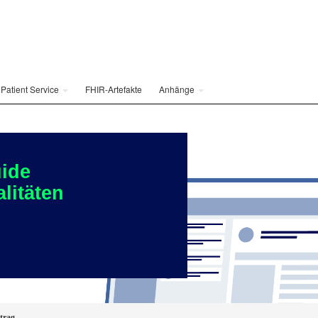
Patient Service
FHIR-Artefakte
Anhänge
ide
litäten
trag