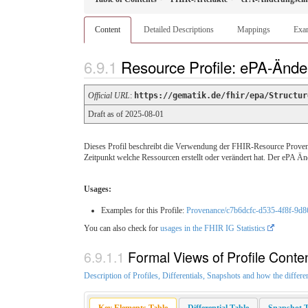
Content
Detailed Descriptions
Mappings
Exa
Resource Profile: ePA-Ände
Official URL
:
https://gematik.de/fhir/epa/Structur
Draft as of 2025-08-01
Dieses Profil beschreibt die Verwendung der FHIR-Resource Proven
Zeitpunkt welche Ressourcen erstellt oder verändert hat. Der ePA Än
Usages:
Examples for this Profile:
Provenance/c7b6dcfc-d535-4f8f-9d
You can also check for
usages in the FHIR IG Statistics
Formal Views of Profile Conte
Description of Profiles, Differentials, Snapshots and how the differe