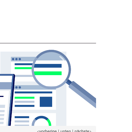
<vorherige
|
unten
|
nächste>