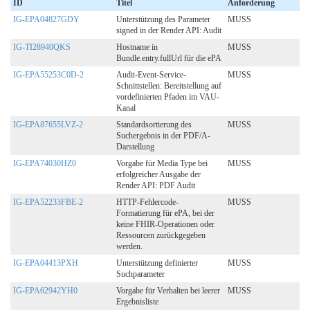
ID
Titel
Anforderung
IG-EPA04827GDY
Unterstützung des Parameter
MUSS
signed in der Render API: Audit
IG-TI28940QKS
Hostname in
MUSS
Bundle.entry.fullUrl für die ePA
IG-EPA55253C0D-2
Audit-Event-Service-
MUSS
Schnittstellen: Bereitstellung auf
vordefinierten Pfaden im VAU-
Kanal
IG-EPA87655LVZ-2
Standardsortierung des
MUSS
Suchergebnis in der PDF/A-
Darstellung
IG-EPA74030HZ0
Vorgabe für Media Type bei
MUSS
erfolgreicher Ausgabe der
Render API: PDF Audit
IG-EPA52233FBE-2
HTTP-Fehlercode-
MUSS
Formatierung für ePA, bei der
keine FHIR-Operationen oder
Ressourcen zurückgegeben
werden.
IG-EPA04413PXH
Unterstützung definierter
MUSS
Suchparameter
IG-EPA62942YH0
Vorgabe für Verhalten bei leerer
MUSS
Ergebnisliste