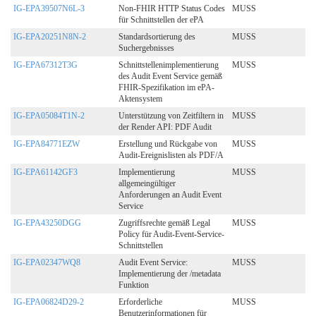
IG-EPA39507N6L-3
Non-FHIR HTTP Status Codes
MUSS
für Schnittstellen der ePA
IG-EPA20251N8N-2
Standardsortierung des
MUSS
Suchergebnisses
IG-EPA67312T3G
Schnittstellenimplementierung
MUSS
des Audit Event Service gemäß
FHIR-Spezifikation im ePA-
Aktensystem
IG-EPA05084T1N-2
Unterstützung von Zeitfiltern in
MUSS
der Render API: PDF Audit
IG-EPA84771EZW
Erstellung und Rückgabe von
MUSS
Audit-Ereignislisten als PDF/A
IG-EPA61142GF3
Implementierung
MUSS
allgemeingültiger
Anforderungen an Audit Event
Service
IG-EPA43250DGG
Zugriffsrechte gemäß Legal
MUSS
Policy für Audit-Event-Service-
Schnittstellen
IG-EPA02347WQ8
Audit Event Service:
MUSS
Implementierung der /metadata
Funktion
IG-EPA06824D29-2
Erforderliche
MUSS
Benutzerinformationen für