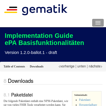
Implementation Guide
ePA Basisfunktionalitäten
Version 1.2.0-ballot.1 - draft
<vorherige
|
unten
|
nächste>
Table of Contents
Downloads
Downloads
Paketdatei
Seiteninhalt:
Paketdatei
Die folgende Paketdatei enthält eine NPM-Paketdatei, wie
Herunterladbare
sie von vielen FHIR Tools verarbeitet werden kann. Sie