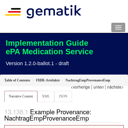
Implementation Guide
ePA Medication Service
Version 1.2.0-ballot.1 - draft
Table of Contents
FHIR-Artefakte
NachtragEmpProvenanceEmp
<vorherige
|
unten
|
nächste>
Narrative Content
XML
JSON
Example Provenance:
NachtragEmpProvenanceEmp