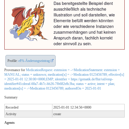
Das bereitgestellte Beispiel dient
ausschließlich als technische
Illustration und soll darstellen, wie
Elemente befüllt werden könnten
oder wie verschiedene Instanzen
zusammenhängen und hat keinen
Anspruch daran, fachlich korrekt
oder sinnvoll zu sein.
Profile:
ePA-Änderungseintrag
Provenance for
MedicationRequest: extension = ->MedicationStatement: extension =
MANUAL; status = unknown; medication[x] = ->Medication 0123456789; effective[x]
= 2025-01-01 12:30:00+0000,EMP; identifier = https://gematik.de/fhir/sid/emp-
identifier#41cdeeaf-60a7-4b7c-bb26-7fb682e8c3ba; status = active; intent = plan;
medication[x] = ->Medication 0123456789; authoredOn = 2025-01-01
Summary
Recorded
2025-01-01 12:34:56+0000
Activity
create
Agents