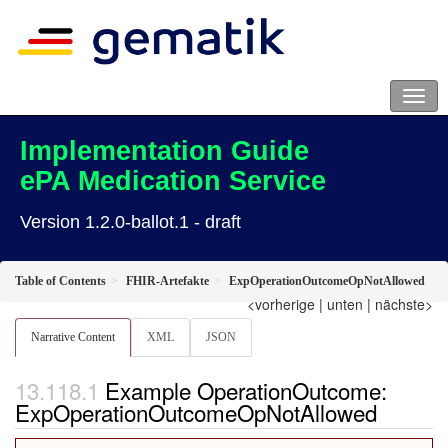
Implementation Guide
ePA Medication Service
Version 1.2.0-ballot.1 - draft
Table of Contents
FHIR-Artefakte
ExpOperationOutcomeOpNotAllowed
<vorherige
|
unten
|
nächste>
Narrative Content
XML
JSON
Example OperationOutcome:
ExpOperationOutcomeOpNotAllowed