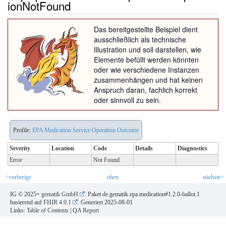
ionNotFound
Das bereitgestellte Beispiel dient
ausschließlich als technische
Illustration und soll darstellen, wie
Elemente befüllt werden könnten
oder wie verschiedene Instanzen
zusammenhängen und hat keinen
Anspruch daran, fachlich korrekt
oder sinnvoll zu sein.
Profile:
EPA Medication Service Operation Outcome
Severity
Location
Code
Details
Diagnostics
Error
Not Found
<vorherige
oben
nächste>
IG © 2025+
gematik GmbH
. Paket de.gematik.epa.medication#1.2.0-ballot.1
basierend auf
FHIR 4.0.1
. Generiert
2025-08-01
Links:
Table of Contents
|
QA Report