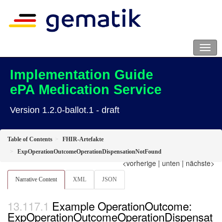
Implementation Guide
ePA Medication Service
Version 1.2.0-ballot.1 - draft
Table of Contents
FHIR-Artefakte
ExpOperationOutcomeOperationDispensationNotFound
<vorherige
|
unten
|
nächste>
Narrative Content
XML
JSON
Example OperationOutcome:
ExpOperationOutcomeOperationDispensat