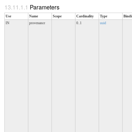
Parameters
Use
Name
Scope
Cardinality
Type
Bind
IN
provenance
0..1
uuid