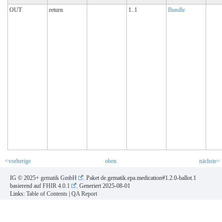
OUT
return
1..1
Bundle
<vorherige
oben
nächste>
IG © 2025+
gematik GmbH
. Paket de.gematik.epa.medication#1.2.0-ballot.1
basierend auf
FHIR 4.0.1
. Generiert
2025-08-01
Links:
Table of Contents
|
QA Report