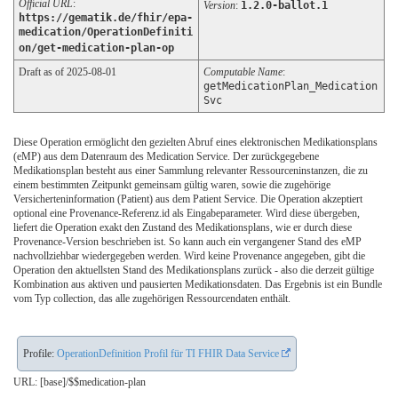
Official URL
:
Version
:
1.2.0-ballot.1
https://gematik.de/fhir/epa-
medication/OperationDefiniti
on/get-medication-plan-op
Draft as of 2025-08-01
Computable Name
:
getMedicationPlan_Medication
Svc
Diese Operation ermöglicht den gezielten Abruf eines elektronischen Medikationsplans
(eMP) aus dem Datenraum des Medication Service. Der zurückgegebene
Medikationsplan besteht aus einer Sammlung relevanter Ressourceninstanzen, die zu
einem bestimmten Zeitpunkt gemeinsam gültig waren, sowie die zugehörige
Versicherteninformation (Patient) aus dem Patient Service. Die Operation akzeptiert
optional eine Provenance-Referenz.id als Eingabeparameter. Wird diese übergeben,
liefert die Operation exakt den Zustand des Medikationsplans, wie er durch diese
Provenance-Version beschrieben ist. So kann auch ein vergangener Stand des eMP
nachvollziehbar wiedergegeben werden. Wird keine Provenance angegeben, gibt die
Operation den aktuellsten Stand des Medikationsplans zurück - also die derzeit gültige
Kombination aus aktiven und pausierten Medikationsdaten. Das Ergebnis ist ein Bundle
vom Typ collection, das alle zugehörigen Ressourcendaten enthält.
Profile:
OperationDefinition Profil für TI FHIR Data Service
URL: [base]/$$medication-plan