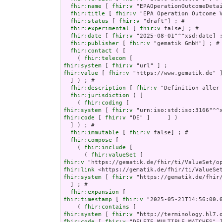
fhir:name
 [ 
fhir:v
 "EPAOperationOutcomeDetai
fhir:title
 [ 
fhir:v
 "EPA Operation Outcome V
fhir:status
 [ 
fhir:v
 "draft"] ; # 

fhir:experimental
 [ 
fhir:v
 false] ; # 

fhir:date
 [ 
fhir:v
 "2025-08-01"^^xsd:date] ;
fhir:publisher
 [ 
fhir:v
 "gematik GmbH"] ; # 
fhir:contact
 ( [

    ( 
fhir:telecom
fhir:system
 [ 
fhir:v
fhir:value
 [ 
fhir:v
 "https://www.gematik.de" ]
  ] ) ; # 

fhir:description
 [ 
fhir:v
 "Definition aller
fhir:jurisdiction
 ( [

    ( 
fhir:coding
fhir:system
 [ 
fhir:v
fhir:code
 [ 
fhir:v
 "DE" ]     ] )

  ] ) ; # 

fhir:immutable
 [ 
fhir:v
 false] ; # 

fhir:compose
 [

    ( 
fhir:include
 [

      ( 
fhir:valueSet
fhir:v
fhir:link
fhir:system
 [ 
fhir:v
 "https://gematik.de/fhir
  ] ; # 

fhir:expansion
fhir:timestamp
 [ 
fhir:v
 "2025-05-21T14:56:00.0
    ( 
fhir:contains
fhir:system
 [ 
fhir:v
fhir:code
 [ 
fhir:v