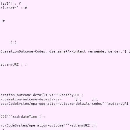
lsVS"] ; # 

alueSet"] ; # 

 # 



     ] )

 OperationOutcome-Codes, die im ePA-Kontext verwendet werden."] ;
/epa/CodeSystem/epa-operation-outcome-details-codes"^^xsd:anyURI 
00Z"^^xsd:dateTime ] ;
