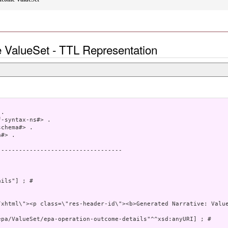
 ValueSet - TTL Representation
.

-syntax-ns#> .

chema#> .

#> .

----------------------------------

ils"] ; # 

pa/ValueSet/epa-operation-outcome-details"^^xsd:anyURI] ; # 


