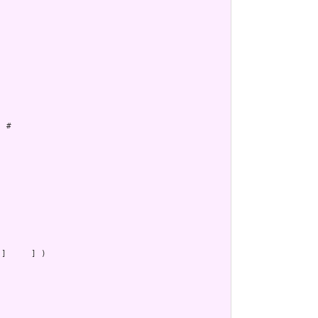
 # 

]     ] )
